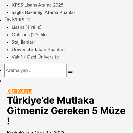
KPSS Lisans Atama 2025
Sağlık Bakanlığı Atama Puanları
ÜNIVERSITE
Lisans (4 Yıllık)
Önlisans (2 Yıllık)
Staj İlanları
Üniversite Taban Puanları
Vakıf / Özel Üniversite
Arama
yap
Dış
...
görünümü
Bilgi Kutusu
değiştir
Türkiye’de Mutlaka
Gitmeniz Gereken 5 Müze
!
BenimKoçum
Mart 17, 2023