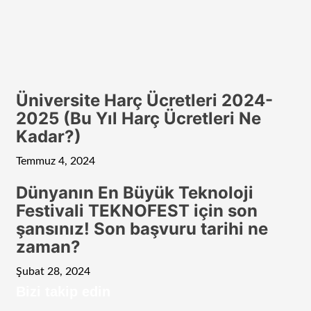
Üniversite Harç Ücretleri 2024-
2025 (Bu Yıl Harç Ücretleri Ne
Kadar?)
Temmuz 4, 2024
Dünyanın En Büyük Teknoloji
Festivali TEKNOFEST için son
şansınız! Son başvuru tarihi ne
zaman?
Şubat 28, 2024
Bizi takip edin
RSS
Facebook
Twitter
Instagram
Telegram