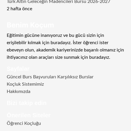
Türk Altın Geleceğin Madencileri Bursu 2026-2027
2 hafta önce
Benim Koçum
Eğitimin gücüne inanıyoruz ve bu gücü sizin için
erişilebilir kılmak için buradayız. İster öğrenci ister
ebeveyn olun, akademik kariyerinizde başarılı olmanız için
ihtiyacınız olan araçları size sunmak için buradayız.
Sayfalar
Güncel Burs Başvuruları Karşılıksız Burslar
Koçluk Sistemimiz
Hakkımızda
Bizi takip edin
RSS
Facebook
Twitter
Instagram
Telegram
Önerilen Siteler
Öğrenci Koçluğu