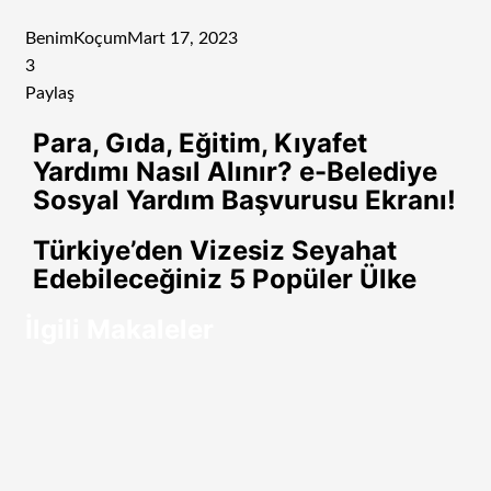
BenimKoçum
Mart 17, 2023
3
Paylaş
Facebook
Twitter
LinkedIn
Tumblr
Pinterest
Reddit
VKontakte
Odnoklassniki
Pocket
E-
Yazdır
Para, Gıda, Eğitim, Kıyafet
Posta
Yardımı Nasıl Alınır? e-Belediye
ile
Sosyal Yardım Başvurusu Ekranı!
paylaş
Türkiye’den Vizesiz Seyahat
Edebileceğiniz 5 Popüler Ülke
İlgili Makaleler