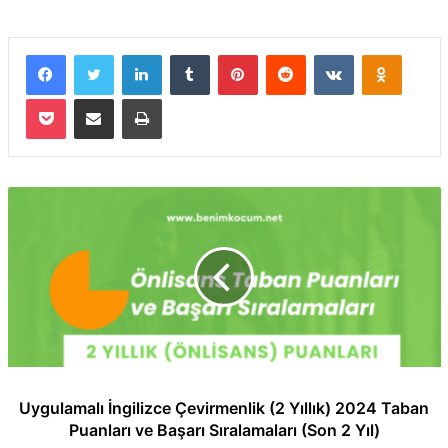
Facebook
Twitter
LinkedIn
Tumblr
Pinterest
Reddit
VKontakte
Odnokla
Pocket
E-Posta ile paylaş
Yazdır
Uygulamalı İngilizce Çevirmenlik (2 Yıllık) 2024 Taban
Puanları ve Başarı Sıralamaları (Son 2 Yıl)