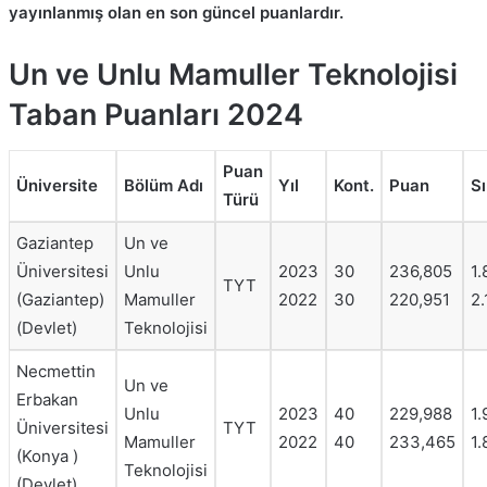
yayınlanmış olan en son güncel puanlardır.
Un ve Unlu Mamuller Teknolojisi
Taban Puanları 2024
Puan
Üniversite
Bölüm Adı
Yıl
Kont.
Puan
S
Türü
Gaziantep
Un ve
Üniversitesi
Unlu
2023
30
236,805
1.
TYT
(Gaziantep)
Mamuller
2022
30
220,951
2
(Devlet)
Teknolojisi
Necmettin
Un ve
Erbakan
Unlu
2023
40
229,988
1
Üniversitesi
TYT
Mamuller
2022
40
233,465
1
(Konya )
Teknolojisi
(Devlet)