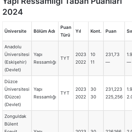
Yapı Ressamlığı Taban Puanları
2024
Puan
Üniversite
Bölüm Adı
Yıl
Kont.
Puan
Sı
Türü
Anadolu
Üniversitesi
Yapı
2023
10
231,73
1.
TYT
(Eskişehir)
Ressamlığı
2022
11
—
—
(Devlet)
Düzce
Üniversitesi
Yapı
2023
30
231,223
1.
TYT
(Düzce)
Ressamlığı
2022
30
225,256
2.
(Devlet)
Zonguldak
Bülent
Ecevit
Yapı
2023
30
226,166
2.