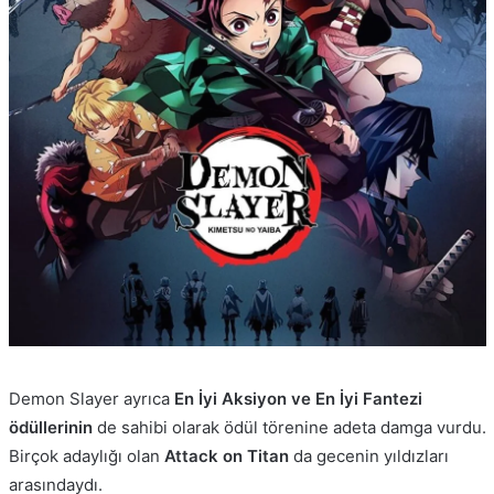
Demon Slayer ayrıca
En İyi Aksiyon ve En İyi Fantezi
ödüllerinin
de sahibi olarak ödül törenine adeta damga vurdu.
Birçok adaylığı olan
Attack on Titan
da gecenin yıldızları
arasındaydı.