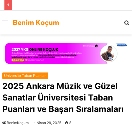
Menü
..
Üniversite Taban Puanları
2025 Ankara Müzik ve Güzel
Sanatlar Üniversitesi Taban
Puanları ve Başarı Sıralamaları
BenimKoçum
Nisan 29, 2025
8