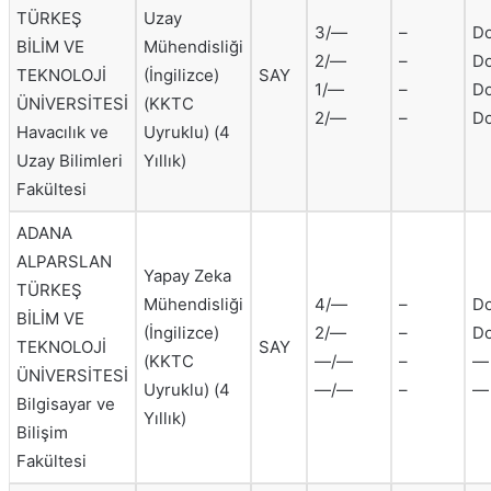
TÜRKEŞ
Uzay
3/—
–
Do
BİLİM VE
Mühendisliği
2/—
–
Do
TEKNOLOJİ
(İngilizce)
SAY
1/—
–
Do
ÜNİVERSİTESİ
(KKTC
2/—
–
Do
Havacılık ve
Uyruklu) (4
Uzay Bilimleri
Yıllık)
Fakültesi
ADANA
ALPARSLAN
Yapay Zeka
TÜRKEŞ
Mühendisliği
4/—
–
Do
BİLİM VE
(İngilizce)
2/—
–
Do
TEKNOLOJİ
SAY
(KKTC
—/—
–
—
ÜNİVERSİTESİ
Uyruklu) (4
—/—
–
—
Bilgisayar ve
Yıllık)
Bilişim
Fakültesi