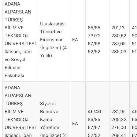
ADANA
ALPARSLAN
TÜRKEŞ
Uluslararası
BİLİM VE
65/65
291,13
41
Ticaret ve
TEKNOLOJİ
73/72
280,62
50
Finansman
EA
ÜNİVERSİTESİ
67/66
287,05
51
(İngilizce) (4
İktisadi, İdari
52/52
285,03
51
Yıllık)
ve Sosyal
Bilimler
Fakültesi
ADANA
ALPARSLAN
TÜRKEŞ
Siyaset
BİLİM VE
Bilimi ve
46/46
281,19
49
TEKNOLOJİ
Kamu
85/85
265,33
65
EA
ÜNİVERSİTESİ
Yönetimi
67/67
276,00
60
İktisadi, İdari
(İngilizce) (4
52/52
268,41
67