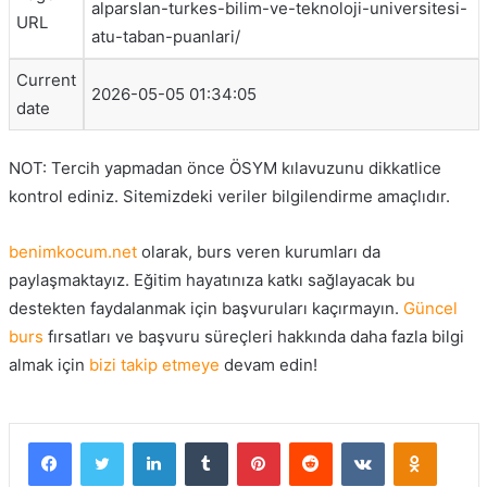
alparslan-turkes-bilim-ve-teknoloji-universitesi-
URL
atu-taban-puanlari/
Current
2026-05-05 01:34:05
date
NOT: Tercih yapmadan önce ÖSYM kılavuzunu dikkatlice
kontrol ediniz. Sitemizdeki veriler bilgilendirme amaçlıdır.
benimkocum.net
olarak, burs veren kurumları da
paylaşmaktayız.
Eğitim
hayatınıza katkı sağlayacak bu
destekten faydalanmak için başvuruları kaçırmayın.
Güncel
burs
fırsatları ve başvuru süreçleri hakkında daha fazla bilgi
almak için
bizi takip etmeye
devam edin!
Facebook
Twitter
LinkedIn
Tumblr
Pinterest
Reddit
VKontakte
Odnokla