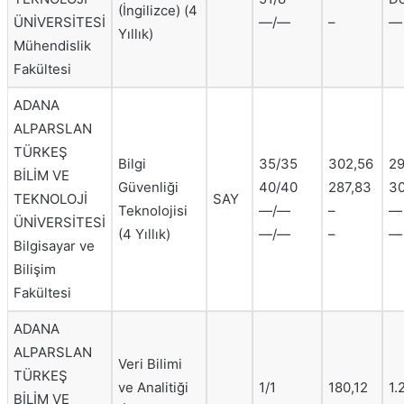
(İngilizce) (4
ÜNİVERSİTESİ
—/—
–
—
Yıllık)
Mühendislik
Fakültesi
ADANA
ALPARSLAN
TÜRKEŞ
Bilgi
35/35
302,56
29
BİLİM VE
Güvenliği
40/40
287,83
30
TEKNOLOJİ
SAY
Teknolojisi
—/—
–
—
ÜNİVERSİTESİ
(4 Yıllık)
—/—
–
—
Bilgisayar ve
Bilişim
Fakültesi
ADANA
ALPARSLAN
Veri Bilimi
TÜRKEŞ
ve Analitiği
1/1
180,12
1.
BİLİM VE