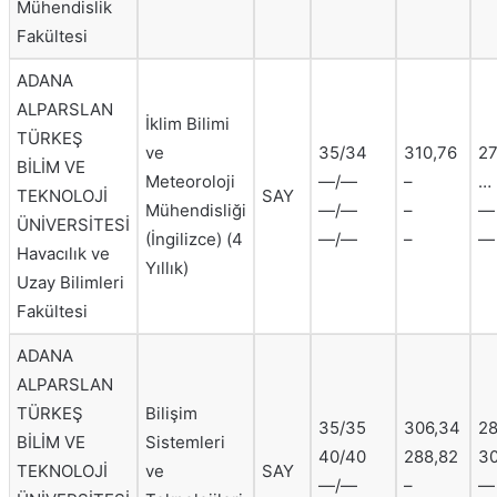
Mühendislik
Fakültesi
ADANA
ALPARSLAN
İklim Bilimi
TÜRKEŞ
ve
35/34
310,76
27
BİLİM VE
Meteoroloji
—/—
–
…
TEKNOLOJİ
SAY
Mühendisliği
—/—
–
—
ÜNİVERSİTESİ
(İngilizce) (4
—/—
–
—
Havacılık ve
Yıllık)
Uzay Bilimleri
Fakültesi
ADANA
ALPARSLAN
TÜRKEŞ
Bilişim
35/35
306,34
28
BİLİM VE
Sistemleri
40/40
288,82
30
TEKNOLOJİ
ve
SAY
—/—
–
—