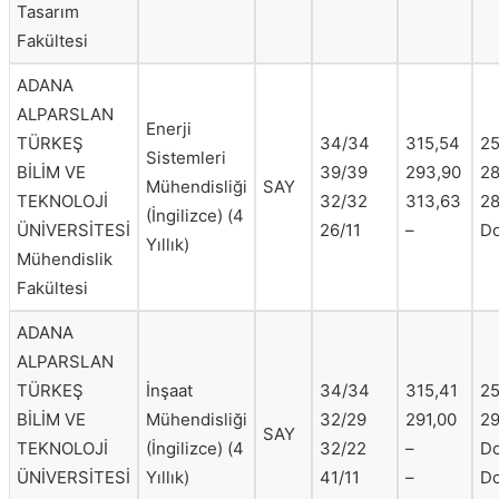
Tasarım
Fakültesi
ADANA
ALPARSLAN
Enerji
TÜRKEŞ
34/34
315,54
25
Sistemleri
BİLİM VE
39/39
293,90
28
Mühendisliği
SAY
TEKNOLOJİ
32/32
313,63
28
(İngilizce) (4
ÜNİVERSİTESİ
26/11
–
Do
Yıllık)
Mühendislik
Fakültesi
ADANA
ALPARSLAN
TÜRKEŞ
İnşaat
34/34
315,41
25
BİLİM VE
Mühendisliği
32/29
291,00
29
SAY
TEKNOLOJİ
(İngilizce) (4
32/22
–
Do
ÜNİVERSİTESİ
Yıllık)
41/11
–
Do