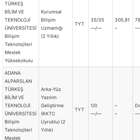
TÜRKEŞ
BİLİM VE
Kurumsal
TEKNOLOJİ
Bilişim
35/35
305,81
7
TYT
ÜNİVERSİTESİ
Uzmanlığı
—/—
–
—
Bilişim
(2 Yıllık)
Teknolojileri
Meslek
Yüksekokulu
ADANA
ALPARSLAN
TÜRKEŞ
Arka-Yüz
BİLİM VE
Yazılım
TEKNOLOJİ
Geliştirme
1/0
–
D
TYT
ÜNİVERSİTESİ
(KKTC
—/—
–
—
Bilişim
Uyruklu) (2
Teknolojileri
Yıllık)
Meslek