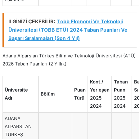
İLGİNİZİ ÇEKEBİLİR:
Tobb Ekonomi Ve Teknoloji
Üniversitesi (TOBB ETÜ) 2024 Taban Puanları Ve
Başarı Sıralamaları (Son 4 Yıl)
Adana Alparslan Türkeş Bilim ve Teknoloji Üniversitesi (ATÜ)
2026 Taban Puanları (2 Yıllık)
Kont./
Taban
Ba
Üniversite
Puan
Yerleşen
Puanı
Sı
Bölüm
Adı
Türü
2025
2025
2
2024
2024
2
ADANA
ALPARSLAN
TÜRKEŞ