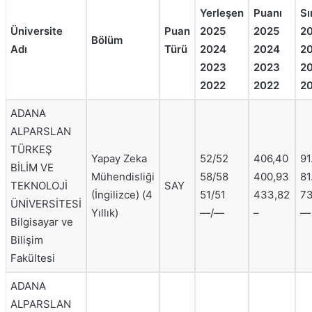
Yerleşen
Puanı
Sı
Üniversite
Puan
2025
2025
2
Bölüm
Adı
Türü
2024
2024
2
2023
2023
2
2022
2022
2
ADANA
ALPARSLAN
TÜRKEŞ
Yapay Zeka
52/52
406,40
91
BİLİM VE
Mühendisliği
58/58
400,93
81
TEKNOLOJİ
SAY
(İngilizce) (4
51/51
433,82
7
ÜNİVERSİTESİ
Yıllık)
—/—
–
—
Bilgisayar ve
Bilişim
Fakültesi
ADANA
ALPARSLAN