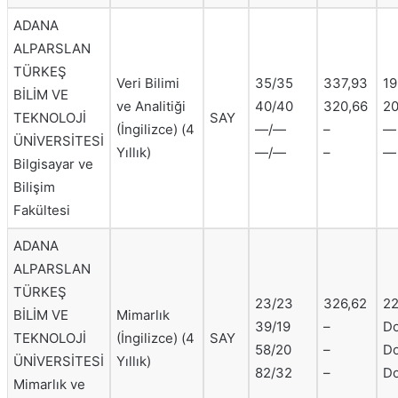
ADANA
ALPARSLAN
TÜRKEŞ
Veri Bilimi
35/35
337,93
19
BİLİM VE
ve Analitiği
40/40
320,66
20
TEKNOLOJİ
SAY
(İngilizce) (4
—/—
–
—
ÜNİVERSİTESİ
Yıllık)
—/—
–
—
Bilgisayar ve
Bilişim
Fakültesi
ADANA
ALPARSLAN
TÜRKEŞ
23/23
326,62
22
BİLİM VE
Mimarlık
39/19
–
Do
TEKNOLOJİ
(İngilizce) (4
SAY
58/20
–
Do
ÜNİVERSİTESİ
Yıllık)
82/32
–
Do
Mimarlık ve