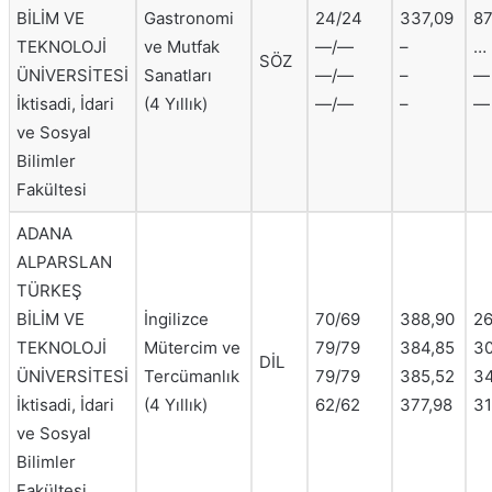
BİLİM VE
Gastronomi
24/24
337,09
87
TEKNOLOJİ
ve Mutfak
—/—
–
…
SÖZ
ÜNİVERSİTESİ
Sanatları
—/—
–
—
İktisadi, İdari
(4 Yıllık)
—/—
–
—
ve Sosyal
Bilimler
Fakültesi
ADANA
ALPARSLAN
TÜRKEŞ
BİLİM VE
İngilizce
70/69
388,90
26
TEKNOLOJİ
Mütercim ve
79/79
384,85
30
DİL
ÜNİVERSİTESİ
Tercümanlık
79/79
385,52
34
İktisadi, İdari
(4 Yıllık)
62/62
377,98
31
ve Sosyal
Bilimler
Fakültesi