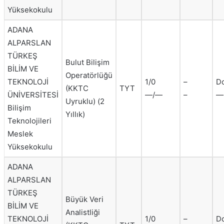
Yüksekokulu
ADANA
ALPARSLAN
TÜRKEŞ
Bulut Bilişim
BİLİM VE
Operatörlüğü
TEKNOLOJİ
1/0
–
D
(KKTC
TYT
ÜNİVERSİTESİ
—/—
–
—
Uyruklu) (2
Bilişim
Yıllık)
Teknolojileri
Meslek
Yüksekokulu
ADANA
ALPARSLAN
TÜRKEŞ
Büyük Veri
BİLİM VE
Analistliği
TEKNOLOJİ
1/0
–
D