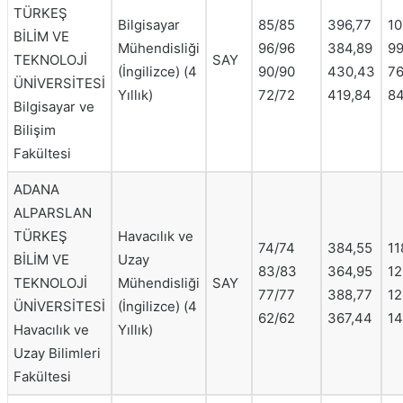
TÜRKEŞ
Bilgisayar
85/85
396,77
10
BİLİM VE
Mühendisliği
96/96
384,89
99
TEKNOLOJİ
SAY
(İngilizce) (4
90/90
430,43
76
ÜNİVERSİTESİ
Yıllık)
72/72
419,84
84
Bilgisayar ve
Bilişim
Fakültesi
ADANA
ALPARSLAN
TÜRKEŞ
Havacılık ve
74/74
384,55
11
BİLİM VE
Uzay
83/83
364,95
12
TEKNOLOJİ
Mühendisliği
SAY
77/77
388,77
12
ÜNİVERSİTESİ
(İngilizce) (4
62/62
367,44
14
Havacılık ve
Yıllık)
Uzay Bilimleri
Fakültesi