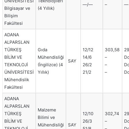
ÜNİVERSİTESİ
Teknolojileri
—/—
–
—
Bilgisayar ve
(4 Yıllık)
Bilişim
Fakültesi
ADANA
ALPARSLAN
TÜRKEŞ
Gıda
12/12
303,58
29
BİLİM VE
Mühendisliği
14/6
–
Do
SAY
TEKNOLOJİ
(İngilizce) (4
26/2
–
Do
ÜNİVERSİTESİ
Yıllık)
21/2
–
Do
Mühendislik
Fakültesi
ADANA
ALPARSLAN
Malzeme
TÜRKEŞ
12/10
302,74
29
Bilimi ve
BİLİM VE
26/3
–
Do
Mühendisliği
SAY
TEKNOLOJİ
51/8
–
Do