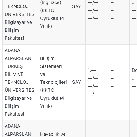
(İngilizce)
—/—
–
…
TEKNOLOJİ
SAY
(KKTC
—/—
–
—
ÜNİVERSİTESİ
Uyruklu) (4
—/—
–
—
Bilgisayar ve
Yıllık)
Bilişim
Fakültesi
ADANA
ALPARSLAN
Bilişim
TÜRKEŞ
Sistemleri
1/—
–
Do
BİLİM VE
ve
—/—
–
…
TEKNOLOJİ
Teknolojileri
SAY
—/—
–
—
ÜNİVERSİTESİ
(KKTC
—/—
–
—
Bilgisayar ve
Uyruklu) (4
Bilişim
Yıllık)
Fakültesi
ADANA
ALPARSLAN
Havacılık ve