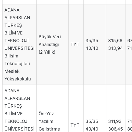
ADANA
ALPARSLAN
TÜRKEŞ
BİLİM VE
Büyük Veri
TEKNOLOJİ
35/35
315,66
67
Analistliği
TYT
ÜNİVERSİTESİ
40/40
313,94
71
(2 Yıllık)
Bilişim
Teknolojileri
Meslek
Yüksekokulu
ADANA
ALPARSLAN
TÜRKEŞ
BİLİM VE
Ön-Yüz
TEKNOLOJİ
Yazılım
35/35
311,93
71
TYT
ÜNİVERSİTESİ
Geliştirme
40/40
306,45
8