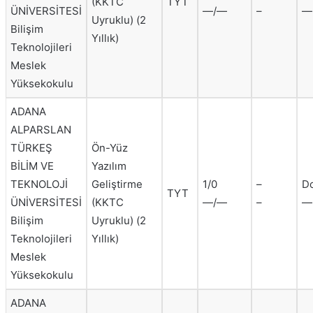
(KKTC
TYT
ÜNİVERSİTESİ
—/—
–
—
Uyruklu) (2
Bilişim
Yıllık)
Teknolojileri
Meslek
Yüksekokulu
ADANA
ALPARSLAN
TÜRKEŞ
Ön-Yüz
BİLİM VE
Yazılım
TEKNOLOJİ
Geliştirme
1/0
–
D
TYT
ÜNİVERSİTESİ
(KKTC
—/—
–
—
Bilişim
Uyruklu) (2
Teknolojileri
Yıllık)
Meslek
Yüksekokulu
ADANA