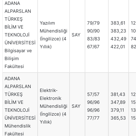
ADANA
ALPARSLAN
TÜRKEŞ
Yazılım
79/79
383,61
12
BİLİM VE
Mühendisliği
90/90
383,23
10
TEKNOLOJİ
SAY
(İngilizce) (4
83/83
432,49
74
ÜNİVERSİTESİ
Yıllık)
67/67
422,01
82
Bilgisayar ve
Bilişim
Fakültesi
ADANA
ALPARSLAN
Elektrik-
TÜRKEŞ
57/57
381,43
12
Elektronik
BİLİM VE
96/96
347,89
15
Mühendisliği
SAY
TEKNOLOJİ
96/96
379,11
13
(İngilizce) (4
ÜNİVERSİTESİ
77/77
365,53
15
Yıllık)
Mühendislik
Fakültesi