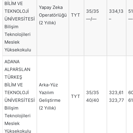
BİLİM VE
Yapay Zeka
TEKNOLOJİ
35/35
334,13
51
Operatörlüğü
TYT
ÜNİVERSİTESİ
—/—
–
—
(2 Yıllık)
Bilişim
Teknolojileri
Meslek
Yüksekokulu
ADANA
ALPARSLAN
TÜRKEŞ
BİLİM VE
Arka-Yüz
TEKNOLOJİ
Yazılım
35/35
323,61
60
TYT
ÜNİVERSİTESİ
Geliştirme
40/40
323,77
61
Bilişim
(2 Yıllık)
Teknolojileri
Meslek
Yüksekokulu