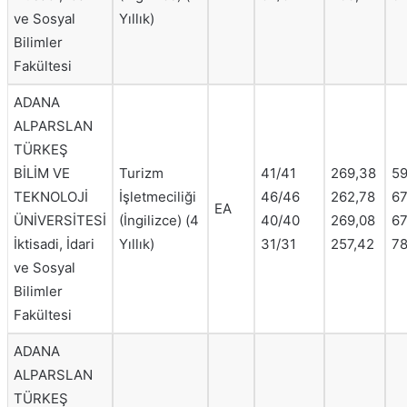
ve Sosyal
Yıllık)
Bilimler
Fakültesi
ADANA
ALPARSLAN
TÜRKEŞ
BİLİM VE
Turizm
41/41
269,38
59
TEKNOLOJİ
İşletmeciliği
46/46
262,78
67
EA
ÜNİVERSİTESİ
(İngilizce) (4
40/40
269,08
67
İktisadi, İdari
Yıllık)
31/31
257,42
78
ve Sosyal
Bilimler
Fakültesi
ADANA
ALPARSLAN
TÜRKEŞ