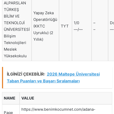
ALPARSLAN
TÜRKEŞ
Yapay Zeka
BİLİM VE
Operatörlüğü
TEKNOLOJİ
1/0
–
D
(KKTC
TYT
ÜNİVERSİTESİ
—/—
–
—
Uyruklu) (2
Bilişim
Yıllık)
Teknolojileri
Meslek
Yüksekokulu
İLGİNİZİ ÇEKEBİLİR:
2026 Maltepe Üniversitesi
Taban Puanları ve Başarı Sıralamaları
NAME
VALUE
https://www.benimkocumnet.com/adana-
Page