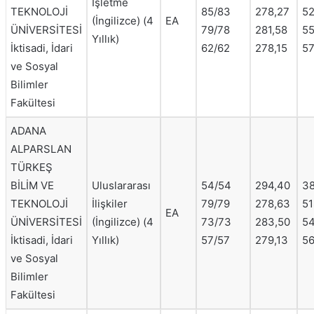
İşletme
TEKNOLOJİ
85/83
278,27
52
(İngilizce) (4
EA
ÜNİVERSİTESİ
79/78
281,58
55
Yıllık)
İktisadi, İdari
62/62
278,15
57
ve Sosyal
Bilimler
Fakültesi
ADANA
ALPARSLAN
TÜRKEŞ
BİLİM VE
Uluslararası
54/54
294,40
38
TEKNOLOJİ
İlişkiler
79/79
278,63
51
EA
ÜNİVERSİTESİ
(İngilizce) (4
73/73
283,50
54
İktisadi, İdari
Yıllık)
57/57
279,13
56
ve Sosyal
Bilimler
Fakültesi