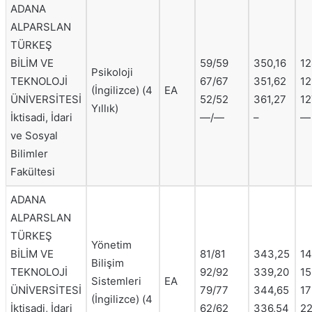
ADANA
ALPARSLAN
TÜRKEŞ
BİLİM VE
59/59
350,16
12
Psikoloji
TEKNOLOJİ
67/67
351,62
12
(İngilizce) (4
EA
ÜNİVERSİTESİ
52/52
361,27
12
Yıllık)
İktisadi, İdari
—/—
–
—
ve Sosyal
Bilimler
Fakültesi
ADANA
ALPARSLAN
TÜRKEŞ
Yönetim
BİLİM VE
81/81
343,25
14
Bilişim
TEKNOLOJİ
92/92
339,20
15
Sistemleri
EA
ÜNİVERSİTESİ
79/77
344,65
17
(İngilizce) (4
İktisadi, İdari
62/62
336,54
22