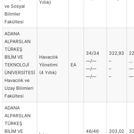
Yıllık)
ve Sosyal
Bilimler
Fakültesi
ADANA
ALPARSLAN
TÜRKEŞ
34/34
322,93
22
BİLİM VE
Havacılık
—/—
–
…
TEKNOLOJİ
Yönetimi
EA
—/—
–
—
ÜNİVERSİTESİ
(4 Yıllık)
—/—
–
—
Havacılık ve
Uzay Bilimleri
Fakültesi
ADANA
ALPARSLAN
TÜRKEŞ
BİLİM VE
46/46
303,02
32