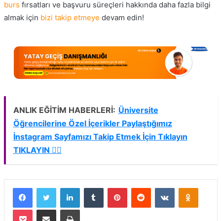
burs
fırsatları ve başvuru süreçleri hakkında daha fazla bilgi
almak için
bizi takip etmeye
devam edin!
ANLIK EĞİTİM HABERLERİ:
Üniversite
Öğrencilerine Özel İçerikler Paylaştığımız
İnstagram Sayfamızı Takip Etmek İçin Tıklayın
TIKLAYIN 👈🏻
Facebook
Twitter
LinkedIn
Tumblr
Pinterest
Reddit
VKontakte
Odnokla
Pocket
E-Posta ile paylaş
Yazdır