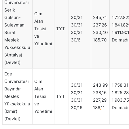
Üniversitesi
Serik
Çim
Gülsün-
30/31
245,71
1.727.82
Alan
Süleyman
30/31
237,26
1.841.82
Tesisi
TYT
Süral
30/31
230,40
1.911.90
ve
Meslek
30/6
185,70
Dolmadı
Yönetimi
Yüksekokulu
(Antalya)
(Devlet)
Ege
Üniversitesi
Çim
30/31
243,99
1.758.31
Bayındır
Alan
30/31
238,16
1.825.28
Meslek
Tesisi
TYT
30/31
227,29
1.983.7
Yüksekokulu
ve
30/16
186
,
11
Dolmadı
(İzmir)
Yönetimi
(Devlet)