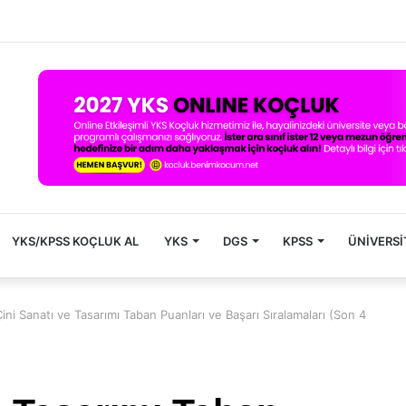
YKS/KPSS KOÇLUK AL
YKS
DGS
KPSS
ÜNIVERSI
ini Sanatı ve Tasarımı Taban Puanları ve Başarı Sıralamaları (Son 4