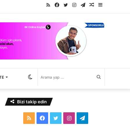
RSS
Facebook
Twitter
Instagram
Telegram
Rastgele
Kenar
Makale
Bölmesi
Dış
Arama
TE
görünümü
yap
Bizi takip edin
değiştir
...
RSS
Facebook
Twitter
Instagram
Telegram