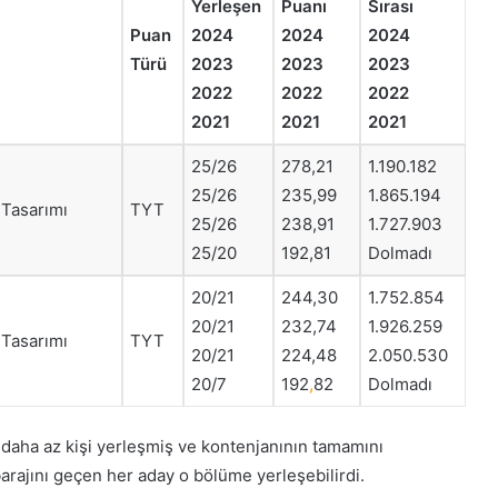
Yerleşen
Puanı
Sırası
Puan
2024
2024
2024
Türü
2023
2023
2023
2022
2022
2022
2021
2021
2021
25/26
278,21
1.190.182
25/26
235,99
1.865.194
 Tasarımı
TYT
25/26
238,91
1.727.903
25/20
192,81
Dolmadı
20/21
244,30
1.752.854
20/21
232,74
1.926.259
 Tasarımı
TYT
20/21
224,48
2.050.530
20/7
192
,
82
Dolmadı
aha az kişi yerleşmiş ve kontenjanının tamamını
arajını geçen her aday o bölüme yerleşebilirdi.