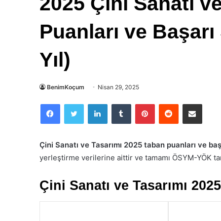
2025 Çini Sanatı v
Puanları ve Başarı 
Yıl)
BenimKoçum
Nisan 29, 2025
Facebook
Twitter
LinkedIn
Tumblr
Pinterest
Reddit
E-Posta ile paylaş
Çini Sanatı ve Tasarımı 2025 taban puanları ve baş
yerleştirme verilerine aittir ve tamamı ÖSYM-YÖK ta
Çini Sanatı ve Tasarımı 202