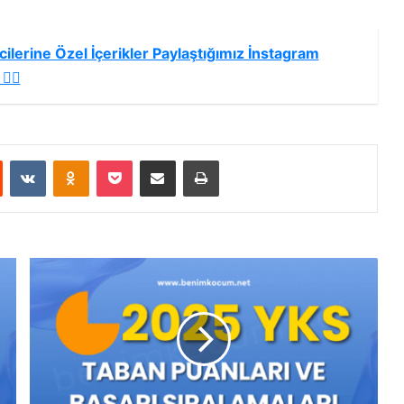
ilerine Özel İçerikler Paylaştığımız İnstagram
🏻
st
Reddit
VKontakte
Odnoklassniki
Pocket
E-Posta ile paylaş
Yazdır