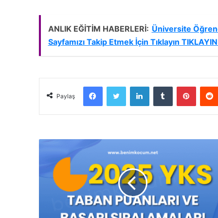
ANLIK EĞİTİM HABERLERİ:
Üniversite Öğrenc
Sayfamızı Takip Etmek İçin Tıklayın TIKLAYIN 
Facebook
Twitter
LinkedIn
Tumblr
Pintere
Paylaş