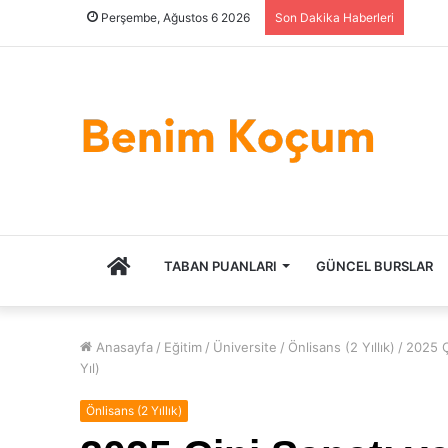
Perşembe, Ağustos 6 2026
Son Dakika Haberleri
ANASAYFA
TABAN PUANLARI
GÜNCEL BURSLAR
Anasayfa
/
Eğitim
/
Üniversite
/
Önlisans (2 Yıllık)
/
2025 Ç
Yıl)
Önlisans (2 Yıllık)