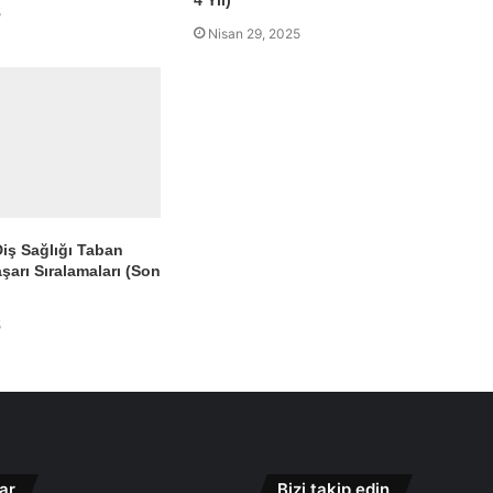
5
Nisan 29, 2025
Diş Sağlığı Taban
şarı Sıralamaları (Son
5
ar
Bizi takip edin