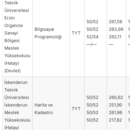
Teknik
Üniversitesi
Erzin
50/52
261,58
1
Organize
Bilgisayar
50/52
263,69
1
Sanayi
TYT
Programcılığı
52/54
262,11
Bölgesi
—/—
—
Meslek
Yüksekokulu
(Hatay)
(Devlet)
İskenderun
Teknik
Üniversitesi
50/52
260,62
1
İskenderun
Harita ve
50/52
251,90
1
TYT
Meslek
Kadastro
50/52
261,98
1
Yüksekokulu
50/52
217,82
1
(Hatay)