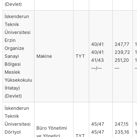
(Devlet)
İskenderun
Teknik
Üniversitesi
Erzin
40/41
247,77
Organize
40/41
239,72
1
Sanayi
Makine
TYT
41/43
251,20
Bölgesi
—/—
—
Meslek
Yüksekokulu
(Hatay)
(Devlet)
İskenderun
Teknik
Üniversitesi
45/47
247,15
Büro Yönetimi
Dörtyol
45/47
235,16
ve Yönetici
TYT