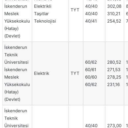
İskenderun
Elektrikli
40/40
302,08
TYT
Meslek
Taşıtlar
40/40
310,21
Yüksekokulu
Teknolojisi
40/41
254,52
(Hatay)
(Devlet)
İskenderun
Teknik
Üniversitesi
60/62
280,52
1
İskenderun
60/61
271,53
1
Elektrik
TYT
Meslek
60/60
278,25
Yüksekokulu
60/62
231,16
1
(Hatay)
(Devlet)
İskenderun
Teknik
Üniversitesi
40/40
273,00