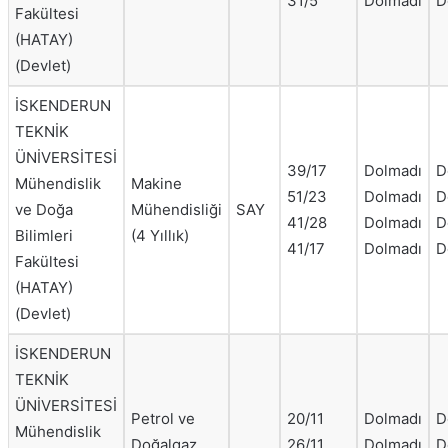
31/5
Dolmadı
D
Fakültesi
(HATAY)
(Devlet)
İSKENDERUN
TEKNİK
ÜNİVERSİTESİ
39/17
Dolmadı
D
Mühendislik
Makine
51/23
Dolmadı
D
ve Doğa
Mühendisliği
SAY
41/28
Dolmadı
D
Bilimleri
(4 Yıllık)
41/17
Dolmadı
D
Fakültesi
(HATAY)
(Devlet)
İSKENDERUN
TEKNİK
ÜNİVERSİTESİ
Petrol ve
20/11
Dolmadı
D
Mühendislik
Doğalgaz
26/11
Dolmadı
D