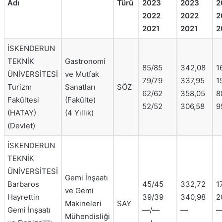
Adı
Türü
2023
2023
2
2022
2022
2
2021
2021
2
İSKENDERUN
TEKNİK
Gastronomi
85/85
342,08
1
ÜNİVERSİTESİ
ve Mutfak
79/79
337,95
1
Turizm
Sanatları
SÖZ
62/62
358,05
8
Fakültesi
(Fakülte)
52/52
306,58
9
(HATAY)
(4 Yıllık)
(Devlet)
İSKENDERUN
TEKNİK
ÜNİVERSİTESİ
Gemi İnşaatı
Barbaros
45/45
332,72
1
ve Gemi
Hayrettin
39/39
340,98
2
Makineleri
SAY
Gemi İnşaatı
—/—
—
Mühendisliği