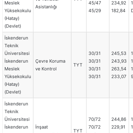
Meslek
45/47
234,92
1
Asistanlığı
Yüksekokulu
45/29
182,84
(Hatay)
(Devlet)
İskenderun
Teknik
Üniversitesi
30/31
245,53
İskenderun
Çevre Koruma
30/31
243,93
TYT
Meslek
ve Kontrol
30/31
263,54
Yüksekokulu
30/31
233,07
(Hatay)
(Devlet)
İskenderun
Teknik
Üniversitesi
70/72
244,86
İskenderun
İnşaat
70/72
229,91
TYT