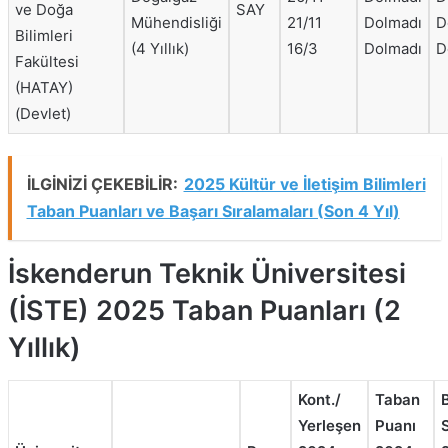
ve Doğa
SAY
Mühendisliği
21/11
Dolmadı
D
Bilimleri
(4 Yıllık)
16/3
Dolmadı
D
Fakültesi
(HATAY)
(Devlet)
İLGİNİZİ ÇEKEBİLİR:
2025 Kültür ve İletişim Bilimleri
Taban Puanları ve Başarı Sıralamaları (Son 4 Yıl)
İskenderun Teknik Üniversitesi
(İSTE) 2025 Taban Puanları (2
Yıllık)
Kont./
Taban
Yerleşen
Puanı
S