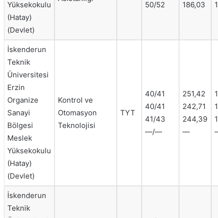
Yüksekokulu
50/52
186,03
(Hatay)
(Devlet)
İskenderun
Teknik
Üniversitesi
Erzin
40/41
251,42
Organize
Kontrol ve
40/41
242,71
1
Sanayi
Otomasyon
TYT
41/43
244,39
1
Bölgesi
Teknolojisi
—/—
—
Meslek
Yüksekokulu
(Hatay)
(Devlet)
İskenderun
Teknik