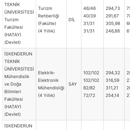
TEKNİK
Turizm
46/46
294,73
7
ÜNİVERSİTESİ
Rehberliği
40/39
291,67
7
Turizm
DİL
(Fakülte)
31/31
305,98
6
Fakültesi
(4 Yıllık)
31/31
246,88
6
(HATAY)
(Devlet)
İSKENDERUN
TEKNİK
ÜNİVERSİTESİ
Elektrik-
102/102
294,32
2
Mühendislik
Elektronik
102/102
316,59
2
ve Doğa
SAY
Mühendisliği
82/82
311,21
2
Bilimleri
(4 Yıllık)
72/72
254,14
2
Fakültesi
(HATAY)
(Devlet)
İSKENDERUN