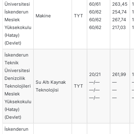
Üniversitesi
60/61
263,45
İskenderun
60/62
254,74
Makine
TYT
Meslek
60/62
267,74
1
Yüksekokulu
60/62
217,03
(Hatay)
(Devlet)
İskenderun
Teknik
Üniversitesi
20/21
261,99
Denizcilik
Su Altı Kaynak
—/—
—
Teknolojileri
TYT
Teknolojisi
—/—
—
Meslek
—/—
—
Yüksekokulu
(Hatay)
(Devlet)
İskenderun