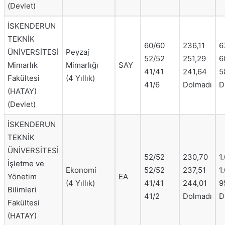
(Devlet)
İSKENDERUN
TEKNİK
60/60
236,11
6
ÜNİVERSİTESİ
Peyzaj
52/52
251,29
6
Mimarlık
Mimarlığı
SAY
41/41
241,64
5
Fakültesi
(4 Yıllık)
41/6
Dolmadı
D
(HATAY)
(Devlet)
İSKENDERUN
TEKNİK
ÜNİVERSİTESİ
52/52
230,70
1
İşletme ve
Ekonomi
52/52
237,51
1
Yönetim
EA
(4 Yıllık)
41/41
244,01
9
Bilimleri
41/2
Dolmadı
D
Fakültesi
(HATAY)