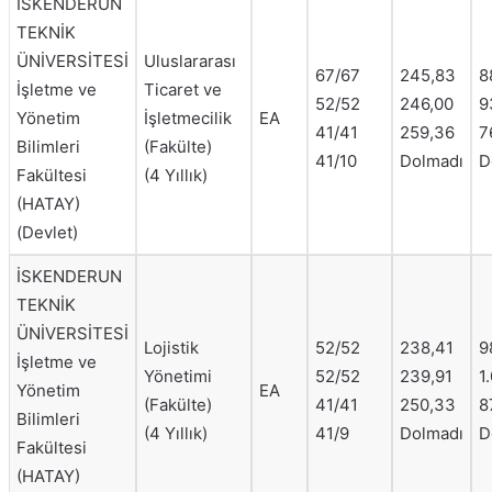
İSKENDERUN
TEKNİK
ÜNİVERSİTESİ
Uluslararası
67/67
245,83
8
İşletme ve
Ticaret ve
52/52
246,00
9
Yönetim
İşletmecilik
EA
41/41
259,36
7
Bilimleri
(Fakülte)
41/10
Dolmadı
D
Fakültesi
(4 Yıllık)
(HATAY)
(Devlet)
İSKENDERUN
TEKNİK
ÜNİVERSİTESİ
Lojistik
52/52
238,41
9
İşletme ve
Yönetimi
52/52
239,91
1
Yönetim
EA
(Fakülte)
41/41
250,33
8
Bilimleri
(4 Yıllık)
41/9
Dolmadı
D
Fakültesi
(HATAY)