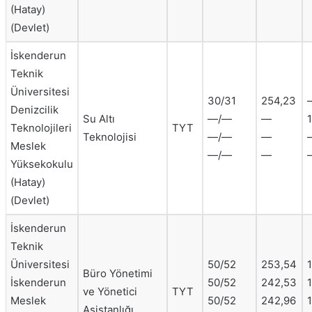
(Hatay)
(Devlet)
İskenderun
Teknik
Üniversitesi
30/31
254,23
Denizcilik
Su Altı
—/—
—
1
Teknolojileri
TYT
Teknolojisi
—/—
—
Meslek
—/—
—
Yüksekokulu
(Hatay)
(Devlet)
İskenderun
Teknik
Üniversitesi
50/52
253,54
1
Büro Yönetimi
İskenderun
50/52
242,53
ve Yönetici
TYT
Meslek
50/52
242,96
Asistanlığı