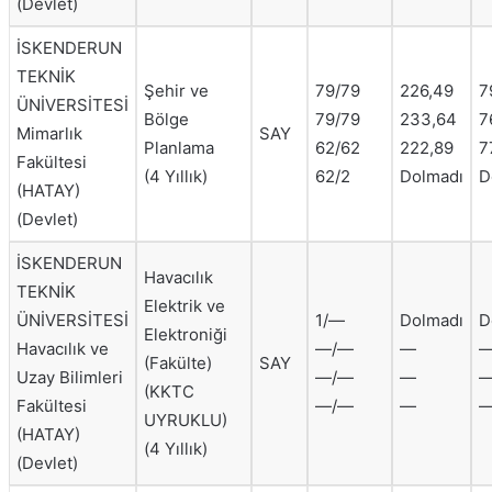
(Devlet)
İSKENDERUN
TEKNİK
Şehir ve
79/79
226,49
7
ÜNİVERSİTESİ
Bölge
79/79
233,64
7
Mimarlık
SAY
Planlama
62/62
222,89
7
Fakültesi
(4 Yıllık)
62/2
Dolmadı
D
(HATAY)
(Devlet)
İSKENDERUN
Havacılık
TEKNİK
Elektrik ve
ÜNİVERSİTESİ
1/—
Dolmadı
D
Elektroniği
Havacılık ve
—/—
—
(Fakülte)
SAY
Uzay Bilimleri
—/—
—
(KKTC
Fakültesi
—/—
—
UYRUKLU)
(HATAY)
(4 Yıllık)
(Devlet)