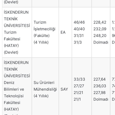
(Devlet)
İSKENDERUN
TEKNİK
Turizm
46/46
228,42
1
ÜNİVERSİTESİ
İşletmeciliği
40/40
232,09
1
Turizm
EA
(Fakülte)
31/31
248,20
9
Fakültesi
(4 Yıllık)
31/3
Dolmadı
D
(HATAY)
(Devlet)
İSKENDERUN
TEKNİK
ÜNİVERSİTESİ
33/33
227,64
7
Deniz
Su Ürünleri
27/27
236,03
7
Bilimleri ve
Mühendisliği
SAY
21/21
227,98
7
Teknolojisi
(4 Yıllık)
21/1
Dolmadı
D
Fakültesi
(HATAY)