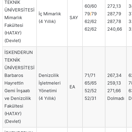
TEKNİK
60/60
272,13
3
ÜNİVERSİTESİ
İç Mimarlık
79
/
79
287,79
3
Mimarlık
SAY
(4 Yıllık)
62/62
287,78
3
Fakültesi
62/62
240,66
3
(HATAY)
(Devlet)
İSKENDERUN
TEKNİK
ÜNİVERSİTESİ
Barbaros
Denizcilik
71/71
267,34
6
Hayrettin
İşletmeleri
65/65
259,13
7
EA
Gemi İnşaatı
Yönetimi
52/52
271,66
6
ve Denizcilik
(4 Yıllık)
52/31
Dolmadı
D
Fakültesi
(HATAY)
(Devlet)