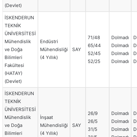
(Devlet)
İSKENDERUN
TEKNİK
ÜNİVERSİTESİ
71/48
Dolmadı
D
Mühendislik
Endüstri
65/44
Dolmadı
D
ve Doğa
Mühendisliği
SAY
52/45
Dolmadı
D
Bilimleri
(4 Yıllık)
52/25
Dolmadı
D
Fakültesi
(HATAY)
(Devlet)
İSKENDERUN
TEKNİK
ÜNİVERSİTESİ
26/9
Dolmadı
D
Mühendislik
İnşaat
26/5
Dolmadı
D
ve Doğa
Mühendisliği
SAY
31/5
Dolmadı
D
Bilimleri
(4 Yıllık)