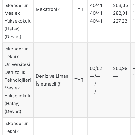
İskenderun
40/41
268,35
Mekatronik
TYT
Meslek
40/41
282,01
1
Yüksekokulu
40/41
227,23
(Hatay)
(Devlet)
İskenderun
Teknik
Üniversitesi
60/62
266,99
Denizcilik
Deniz ve Liman
—/—
—
1
Teknolojileri
TYT
İşletmeciliği
—/—
—
Meslek
—/—
—
Yüksekokulu
(Hatay)
(Devlet)
İskenderun
Teknik