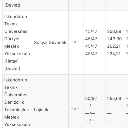
(Devlet)
İskenderun
Teknik
Üniversitesi
45/47
258,89
Dörtyol
45/47
243,90
1
Sosyal Güvenlik
TYT
Meslek
45/47
262,21
Yüksekokulu
45/47
224,21
1
(Hatay)
(Devlet)
İskenderun
Teknik
Üniversitesi
50/52
255,69
Denizcilik
—/—
—
Teknolojileri
Lojistik
TYT
—/—
—
Meslek
—/—
—
Yüksekokulu