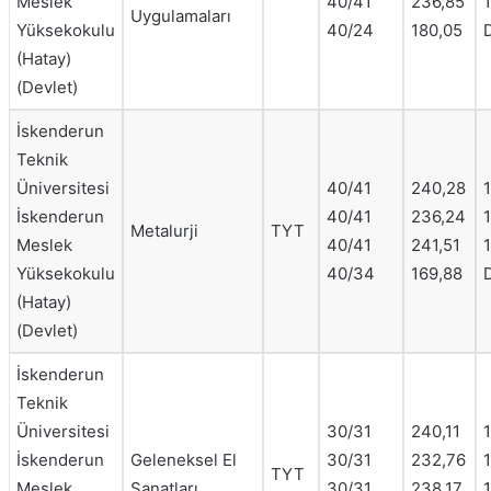
Meslek
40/41
236,85
Uygulamaları
Yüksekokulu
40/24
180,05
(Hatay)
(Devlet)
İskenderun
Teknik
Üniversitesi
40/41
240,28
İskenderun
40/41
236,24
Metalurji
TYT
Meslek
40/41
241,51
1
Yüksekokulu
40/34
169,88
(Hatay)
(Devlet)
İskenderun
Teknik
Üniversitesi
30/31
240,11
İskenderun
Geleneksel El
30/31
232,76
TYT
Meslek
Sanatları
30/31
238,17