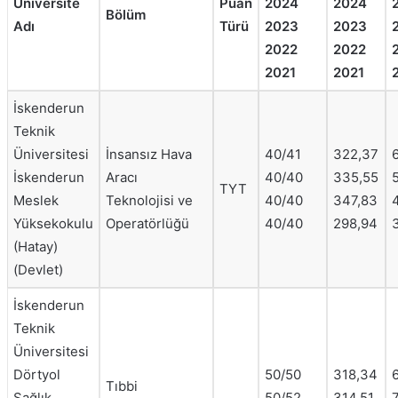
Üniversite
Puan
2024
2024
Bölüm
Adı
Türü
2023
2023
2022
2022
2021
2021
İskenderun
Teknik
Üniversitesi
İnsansız Hava
40/41
322,37
İskenderun
Aracı
40/40
335,55
TYT
Meslek
Teknolojisi ve
40/40
347,83
Yüksekokulu
Operatörlüğü
40/40
298,94
(Hatay)
(Devlet)
İskenderun
Teknik
Üniversitesi
Dörtyol
50/50
318,34
Tıbbi
Sağlık
50/52
314,51
7