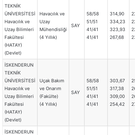
TEKNİK
ÜNİVERSİTESİ
Havacılık ve
58/58
314,90
2
Havacılık ve
Uzay
51/51
334,23
2
SAY
Uzay Bilimleri
Mühendisliği
41/41
323,93
2
Fakültesi
(4 Yıllık)
41/41
267,68
2
(HATAY)
(Devlet)
İSKENDERUN
TEKNİK
ÜNİVERSİTESİ
Uçak Bakım
58/58
303,67
2
Havacılık ve
ve Onarım
51/51
317,38
2
SAY
Uzay Bilimleri
(Fakülte)
41/41
309,00
2
Fakültesi
(4 Yıllık)
41/41
254,42
2
(HATAY)
(Devlet)
İSKENDERUN