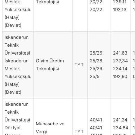
Meslek
Teknolojisi
70/72
239,11
Yüksekokulu
70/72
192,13
(Hatay)
(Devlet)
İskenderun
Teknik
Üniversitesi
25/26
241,63
1
İskenderun
Giyim Üretim
25/26
237,34
TYT
Meslek
Teknolojisi
25/26
234,14
Yüksekokulu
25/5
192,90
(Hatay)
(Devlet)
İskenderun
Teknik
Üniversitesi
40/41
241,24
1
Muhasebe ve
Dörtyol
40/41
234,84
1
Vergi
TYT