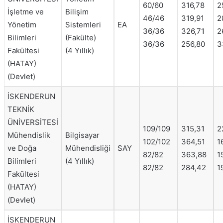
60/60
316,78
2
İşletme ve
Bilişim
46/46
319,91
2
Yönetim
Sistemleri
EA
36/36
326,71
2
Bilimleri
(Fakülte)
36/36
256,80
3
Fakültesi
(4 Yıllık)
(HATAY)
(Devlet)
İSKENDERUN
TEKNİK
ÜNİVERSİTESİ
109/109
315,31
2
Mühendislik
Bilgisayar
102/102
364,51
1
ve Doğa
Mühendisliği
SAY
82/82
363,88
1
Bilimleri
(4 Yıllık)
82/82
284,42
1
Fakültesi
(HATAY)
(Devlet)
İSKENDERUN