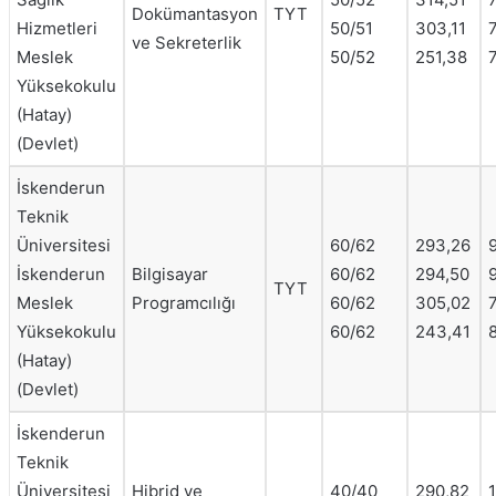
Dokümantasyon
TYT
Hizmetleri
50/51
303,11
ve Sekreterlik
Meslek
50/52
251,38
Yüksekokulu
(Hatay)
(Devlet)
İskenderun
Teknik
Üniversitesi
60/62
293,26
İskenderun
Bilgisayar
60/62
294,50
TYT
Meslek
Programcılığı
60/62
305,02
Yüksekokulu
60/62
243,41
(Hatay)
(Devlet)
İskenderun
Teknik
Üniversitesi
Hibrid ve
40/40
290,82