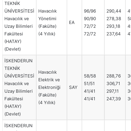
TEKNİK
ÜNİVERSİTESİ
Havacılık
96/96
290,44
4
Havacılık ve
Yönetimi
90/90
278,38
5
EA
Uzay Bilimleri
(Fakülte)
72/72
293,18
4
Fakültesi
(4 Yıllık)
72/72
237,64
4
(HATAY)
(Devlet)
İSKENDERUN
TEKNİK
Havacılık
ÜNİVERSİTESİ
58/58
288,76
3
Elektrik ve
Havacılık ve
51/51
306,71
3
Elektroniği
SAY
Uzay Bilimleri
41/41
297,11
3
(Fakülte)
Fakültesi
41/41
247,39
3
(4 Yıllık)
(HATAY)
(Devlet)
İSKENDERUN