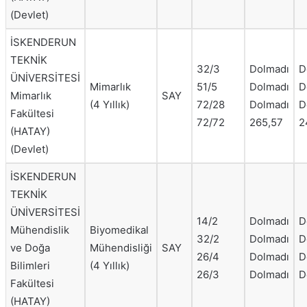
(Devlet)
İSKENDERUN
TEKNİK
32/3
Dolmadı
D
ÜNİVERSİTESİ
Mimarlık
51/5
Dolmadı
D
Mimarlık
SAY
(4 Yıllık)
72/28
Dolmadı
D
Fakültesi
72/72
265,57
2
(HATAY)
(Devlet)
İSKENDERUN
TEKNİK
ÜNİVERSİTESİ
14/2
Dolmadı
D
Mühendislik
Biyomedikal
32/2
Dolmadı
D
ve Doğa
Mühendisliği
SAY
26/4
Dolmadı
D
Bilimleri
(4 Yıllık)
26/3
Dolmadı
D
Fakültesi
(HATAY)