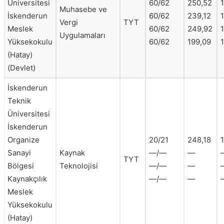
Üniversitesi
60/62
250,52
Muhasebe ve
İskenderun
60/62
239,12
1
Vergi
TYT
Meslek
60/62
249,92
1
Uygulamaları
Yüksekokulu
60/62
199,09
(Hatay)
(Devlet)
İskenderun
Teknik
Üniversitesi
İskenderun
Organize
20/21
248,18
Sanayi
Kaynak
—/—
—
TYT
Bölgesi
Teknolojisi
—/—
—
Kaynakçılık
—/—
—
Meslek
Yüksekokulu
(Hatay)