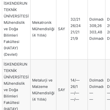
İSKENDERUN
TEKNİK
ÜNİVERSİTESİ
32/21
Dolmadı
D
Mühendislik
Mekatronik
26/24
309,26
2
ve Doğa
Mühendisliği
SAY
21/21
303,48
2
Bilimleri
(4 Yıllık)
21/9
Dolmadı
D
Fakültesi
(HATAY)
(Devlet)
İSKENDERUN
TEKNİK
ÜNİVERSİTESİ
Metalurji ve
14/—
Dolmadı
D
Mühendislik
Malzeme
26/1
Dolmadı
D
ve Doğa
SAY
Mühendisliği
—/—
—
Bilimleri
(4 Yıllık)
—/—
—
Fakültesi
(HATAY)