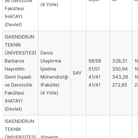
ve Denizcilik
—/—
—
(4 Yıllık)
Fakültesi
(HATAY)
(Devlet)
İSKENDERUN
TEKNİK
ÜNİVERSİTESİ
Deniz
Barbaros
Ulaştırma
58/58
328,31
1
Hayrettin
İşletme
51/51
350,94
1
SAY
Gemi İnşaatı
Mühendisliği
41/41
343,26
1
ve Denizcilik
(Fakülte)
41/41
272,65
2
Fakültesi
(4 Yıllık)
(HATAY)
(Devlet)
İSKENDERUN
TEKNİK
ÜNİVERSİTESİ
Yönetim