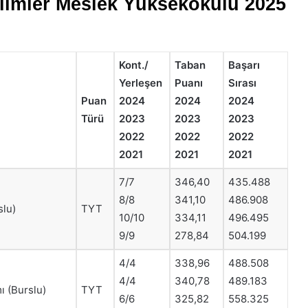
ilimler Meslek Yüksekokulu 2025
Kont./
Taban
Başarı
Yerleşen
Puanı
Sırası
Puan
2024
2024
2024
Türü
2023
2023
2023
2022
2022
2022
2021
2021
2021
7/7
346,40
435.488
8/8
341,10
486.908
slu)
TYT
10/10
334,11
496.495
9/9
278,84
504.199
4/4
338,96
488.508
4/4
340,78
489.183
ı (Burslu)
TYT
6/6
325,82
558.325