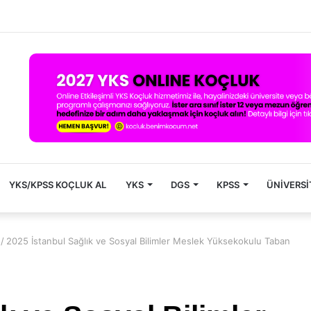
YKS/KPSS KOÇLUK AL
YKS
DGS
KPSS
ÜNIVERSI
/
2025 İstanbul Sağlık ve Sosyal Bilimler Meslek Yüksekokulu Taban