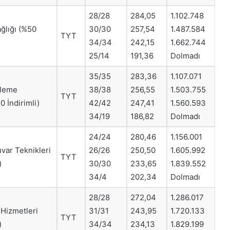
28/28
284,05
1.102.748
ğlığı (%50
30/30
257,54
1.487.584
TYT
34/34
242,15
1.662.744
25/14
191,36
Dolmadı
35/35
283,36
1.107.071
üleme
38/38
256,55
1.503.755
TYT
0 İndirimli)
42/42
247,41
1.560.593
34/19
186,82
Dolmadı
24/24
280,46
1.156.001
var Teknikleri
26/26
250,50
1.605.992
TYT
)
30/30
233,65
1.839.552
34/4
202,34
Dolmadı
28/28
272,04
1.286.017
Hizmetleri
31/31
243,95
1.720.133
TYT
)
34/34
234,13
1.829.199