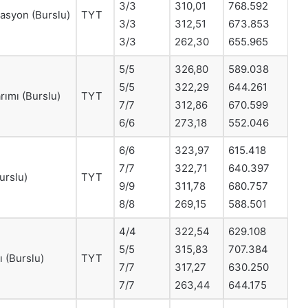
3/3
310,01
768.592
asyon (Burslu)
TYT
3/3
312,51
673.853
3/3
262,30
655.965
5/5
326,80
589.038
5/5
322,29
644.261
rımı (Burslu)
TYT
7/7
312,86
670.599
6/6
273,18
552.046
6/6
323,97
615.418
7/7
322,71
640.397
urslu)
TYT
9/9
311,78
680.757
8/8
269,15
588.501
4/4
322,54
629.108
5/5
315,83
707.384
 (Burslu)
TYT
7/7
317,27
630.250
7/7
263,44
644.175