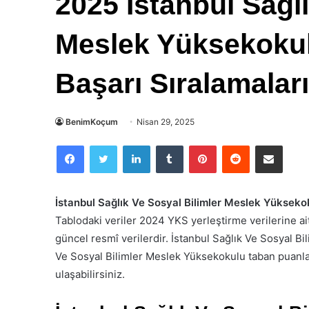
2025 İstanbul Sağlı
Meslek Yüksekokul
Başarı Sıralamaları
BenimKoçum
Nisan 29, 2025
Facebook
Twitter
LinkedIn
Tumblr
Pinterest
Reddit
E-Posta ile paylaş
İstanbul Sağlık Ve Sosyal Bilimler Meslek Yüksekok
Tablodaki veriler 2024 YKS yerleştirme verilerine 
güncel resmî verilerdir. İstanbul Sağlık Ve Sosyal B
Ve Sosyal Bilimler Meslek Yüksekokulu taban puanlar
ulaşabilirsiniz.