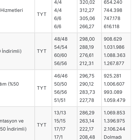
4/4
320,02
654.240
Hizmetleri
4/4
312,27
744.398
TYT
6/6
305,06
747.178
6/6
266,27
616.118
48/48
298,00
908.629
54/54
288,19
1.031.986
İndirimli)
TYT
60/60
276,61
1.088.363
56/56
212,31
1.267.877
46/46
296,75
925.281
rdım (%50
50/50
290,12
1.006.607
TYT
56/56
283,73
993.089
51/51
227,78
1.059.479
13/13
286,29
1.069.853
ntasyon ve
15/15
263,14
1.396.975
TYT
50 İndirimli)
17/17
222,17
2.106.244
17/1
208,48
Dolmadı