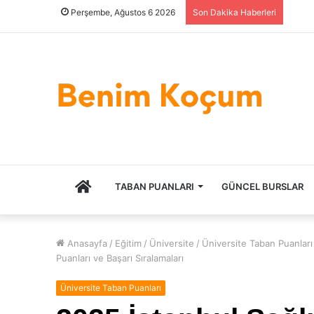
Perşembe, Ağustos 6 2026
Son Dakika Haberleri
ANASAYFA
TABAN PUANLARI
GÜNCEL BURSLAR
Anasayfa
/
Eğitim
/
Üniversite
/
Üniversite Taban Puanları
Puanları ve Başarı Sıralamaları
Üniversite Taban Puanları