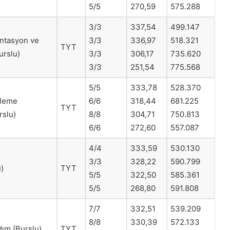
5/5
270,59
575.288
3/3
337,54
499.147
ntasyon ve
3/3
336,97
518.321
TYT
urslu)
3/3
306,17
735.620
3/3
251,54
775.568
5/5
333,78
528.370
üleme
6/6
318,44
681.225
TYT
rslu)
8/8
304,71
750.813
6/6
272,60
557.087
4/4
333,59
530.130
3/3
328,22
590.799
)
TYT
5/5
322,50
585.361
5/5
268,80
591.808
7/7
332,51
539.209
8/8
330,39
572.133
rdım (Burslu)
TYT