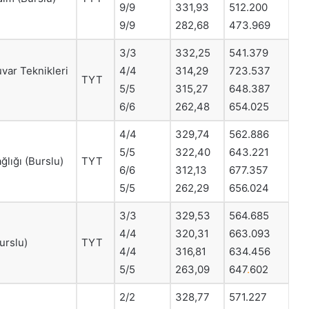
9/9
331,93
512.200
9/9
282,68
473.969
3/3
332,25
541.379
var Teknikleri
4/4
314,29
723.537
TYT
5/5
315,27
648.387
6/6
262,48
654.025
4/4
329,74
562.886
5/5
322,40
643.221
ğlığı (Burslu)
TYT
6/6
312,13
677.357
5/5
262,29
656.024
3/3
329,53
564.685
4/4
320,31
663.093
urslu)
TYT
4/4
316,81
634.456
5/5
263,09
647
.
602
2/2
328,77
571.227