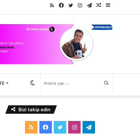
RSS
Facebook
Twitter
Instagram
Telegram
Rastgele
Kenar
Makale
Bölmesi
Dış
Arama
TE
görünümü
yap
Bizi takip edin
değiştir
...
RSS
Facebook
Twitter
Instagram
Telegram