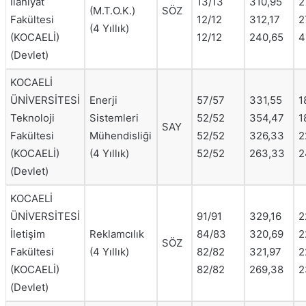
İlahiyat
13/13
310,95
2
(M.T.O.K.)
SÖZ
Fakültesi
12/12
312,17
2
(4 Yıllık)
(KOCAELİ)
12/12
240,65
4
(Devlet)
KOCAELİ
ÜNİVERSİTESİ
Enerji
57/57
331,55
1
Teknoloji
Sistemleri
52/52
354,47
1
SAY
Fakültesi
Mühendisliği
52/52
326,33
2
(KOCAELİ)
(4 Yıllık)
52/52
263,33
2
(Devlet)
KOCAELİ
ÜNİVERSİTESİ
91/91
329,16
2
İletişim
Reklamcılık
84/83
320,69
2
SÖZ
Fakültesi
(4 Yıllık)
82/82
321,97
2
(KOCAELİ)
82/82
269,38
2
(Devlet)