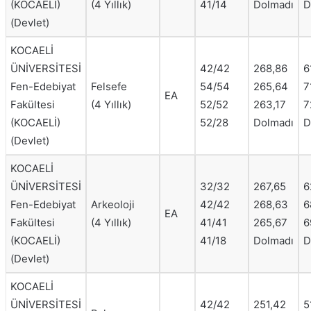
(KOCAELİ)
(4 Yıllık)
41/14
Dolmadı
D
(Devlet)
KOCAELİ
ÜNİVERSİTESİ
42/42
268,86
6
Fen-Edebiyat
Felsefe
54/54
265,64
7
EA
Fakültesi
(4 Yıllık)
52/52
263,17
7
(KOCAELİ)
52/28
Dolmadı
D
(Devlet)
KOCAELİ
ÜNİVERSİTESİ
32/32
267,65
6
Fen-Edebiyat
Arkeoloji
42/42
268,63
6
EA
Fakültesi
(4 Yıllık)
41/41
265,67
6
(KOCAELİ)
41/18
Dolmadı
D
(Devlet)
KOCAELİ
ÜNİVERSİTESİ
42/42
251,42
5