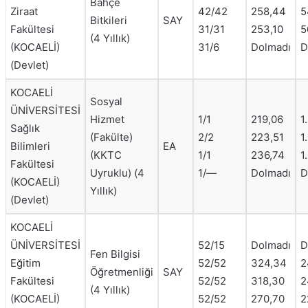
Bahçe
Ziraat
42/42
258,44
5
Bitkileri
SAY
Fakültesi
31/31
253,10
5
(4 Yıllık)
(KOCAELİ)
31/6
Dolmadı
D
(Devlet)
KOCAELİ
Sosyal
ÜNİVERSİTESİ
Hizmet
1/1
219,06
1
Sağlık
(Fakülte)
2/2
223,51
1
Bilimleri
EA
(KKTC
1/1
236,74
1
Fakültesi
Uyruklu) (4
1/—
Dolmadı
D
(KOCAELİ)
Yıllık)
(Devlet)
KOCAELİ
ÜNİVERSİTESİ
52/15
Dolmadı
D
Fen Bilgisi
Eğitim
52/52
324,34
2
Öğretmenliği
SAY
Fakültesi
52/52
318,30
2
(4 Yıllık)
(KOCAELİ)
52/52
270,70
2