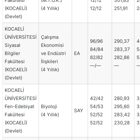
Fakültesi
(M.T.O.K.)
12/12
301,83
2
(KOCAELİ)
(4 Yıllık)
12/12
251,91
2
(Devlet)
KOCAELİ
ÜNİVERSİTESİ
Çalışma
96/96
290,37
4
Siyasal
Ekonomisi
84/84
283,37
5
Bilgiler
ve Endüstri
EA
82/82
282,86
5
Fakültesi
İlişkileri
—/—
—
(KOCAELİ)
(4 Yıllık)
(Devlet)
KOCAELİ
ÜNİVERSİTESİ
42/42
280,93
3
Fen-Edebiyat
Biyoloji
54/53
295,60
3
SAY
Fakültesi
(4 Yıllık)
52/52
283,42
3
(KOCAELİ)
52/52
230,28
3
(Devlet)