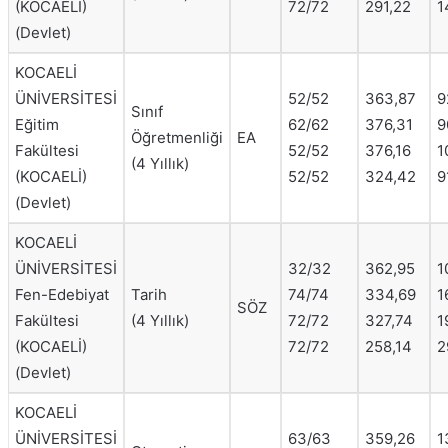
(KOCAELİ)
72/72
291,22
1
(Devlet)
KOCAELİ
ÜNİVERSİTESİ
52/52
363,87
9
Sınıf
Eğitim
62/62
376,31
9
Öğretmenliği
EA
Fakültesi
52/52
376,16
1
(4 Yıllık)
(KOCAELİ)
52/52
324,42
9
(Devlet)
KOCAELİ
ÜNİVERSİTESİ
32/32
362,95
1
Fen-Edebiyat
Tarih
74/74
334,69
1
SÖZ
Fakültesi
(4 Yıllık)
72/72
327,74
1
(KOCAELİ)
72/72
258,14
2
(Devlet)
KOCAELİ
ÜNİVERSİTESİ
63/63
359,26
1