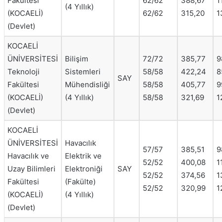
Fakültesi
62/62
388,67
1
(4 Yıllık)
(KOCAELİ)
62/62
315,20
1
(Devlet)
KOCAELİ
ÜNİVERSİTESİ
Bilişim
72/72
385,77
9
Teknoloji
Sistemleri
58/58
422,24
8
SAY
Fakültesi
Mühendisliği
58/58
405,77
9
(KOCAELİ)
(4 Yıllık)
58/58
321,69
1
(Devlet)
KOCAELİ
ÜNİVERSİTESİ
Havacılık
57/57
385,51
9
Havacılık ve
Elektrik ve
52/52
400,08
1
Uzay Bilimleri
Elektroniği
SAY
52/52
374,56
1
Fakültesi
(Fakülte)
52/52
320,99
1
(KOCAELİ)
(4 Yıllık)
(Devlet)