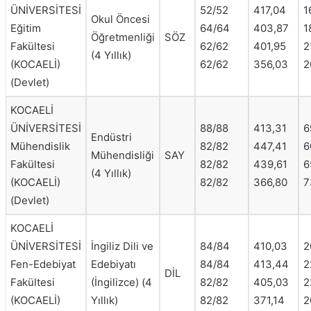
ÜNİVERSİTESİ
52/52
417,04
1
Okul Öncesi
Eğitim
64/64
403,87
1
Öğretmenliği
SÖZ
Fakültesi
62/62
401,95
2
(4 Yıllık)
(KOCAELİ)
62/62
356,03
2
(Devlet)
KOCAELİ
ÜNİVERSİTESİ
88/88
413,31
6
Endüstri
Mühendislik
82/82
447,41
6
Mühendisliği
SAY
Fakültesi
82/82
439,61
6
(4 Yıllık)
(KOCAELİ)
82/82
366,80
7
(Devlet)
KOCAELİ
ÜNİVERSİTESİ
İngiliz Dili ve
84/84
410,03
2
Fen-Edebiyat
Edebiyatı
84/84
413,44
2
DİL
Fakültesi
(İngilizce) (4
82/82
405,03
2
(KOCAELİ)
Yıllık)
82/82
371,14
2