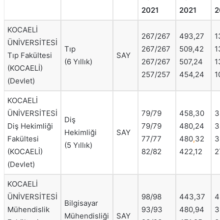
2021
2021
2
KOCAELİ
267/267
493,27
1
ÜNİVERSİTESİ
Tıp
267/267
509,42
1
Tıp Fakültesi
SAY
(6 Yıllık)
267/267
507,24
1
(KOCAELİ)
257/257
454,24
1
(Devlet)
KOCAELİ
ÜNİVERSİTESİ
79/79
458,30
3
Diş
Diş Hekimliği
79/79
480,24
3
Hekimliği
SAY
Fakültesi
77/77
480
,
32
3
(5 Yıllık)
(KOCAELİ)
82/82
422,12
2
(Devlet)
KOCAELİ
ÜNİVERSİTESİ
98/98
443,37
4
Bilgisayar
Mühendislik
93/93
480,94
3
Mühendisliği
SAY