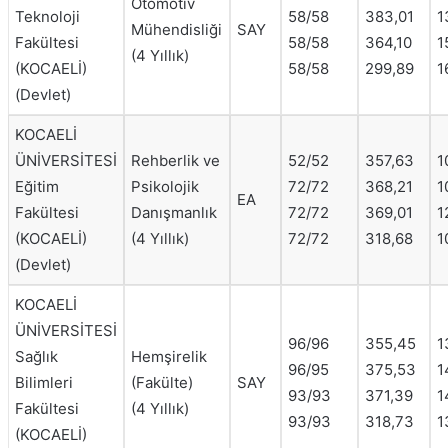
Otomotiv
Teknoloji
58/58
383,01
1
Mühendisliği
SAY
Fakültesi
58/58
364,10
1
(4 Yıllık)
(KOCAELİ)
58/58
299,89
1
(Devlet)
KOCAELİ
ÜNİVERSİTESİ
Rehberlik ve
52/52
357,63
1
Eğitim
Psikolojik
72/72
368,21
1
EA
Fakültesi
Danışmanlık
72/72
369,01
1
(KOCAELİ)
(4 Yıllık)
72/72
318,68
1
(Devlet)
KOCAELİ
ÜNİVERSİTESİ
96/96
355,45
1
Sağlık
Hemşirelik
96/95
375,53
1
Bilimleri
(Fakülte)
SAY
93/93
371,39
1
Fakültesi
(4 Yıllık)
93/93
318,73
1
(KOCAELİ)