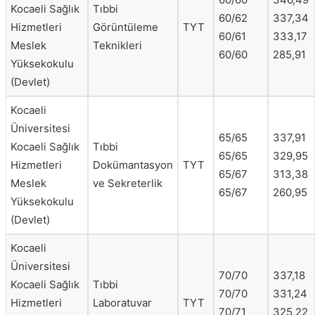
Kocaeli Sağlık
Tıbbi
60/62
337,34
Hizmetleri
Görüntüleme
TYT
60/61
333,17
Meslek
Teknikleri
60/60
285,91
Yüksekokulu
(Devlet)
Kocaeli
Üniversitesi
65/65
337,91
Kocaeli Sağlık
Tıbbi
65/65
329,95
Hizmetleri
Dokümantasyon
TYT
65/67
313,38
Meslek
ve Sekreterlik
65/67
260,95
Yüksekokulu
(Devlet)
Kocaeli
Üniversitesi
70/70
337,18
Kocaeli Sağlık
Tıbbi
70/70
331,24
Hizmetleri
Laboratuvar
TYT
70/71
325,22