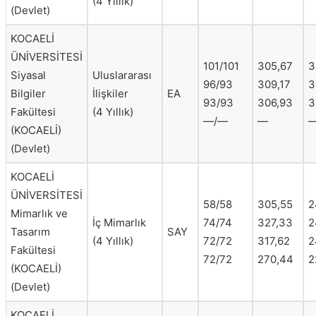
(4 Yıllık)
(Devlet)
KOCAELİ
ÜNİVERSİTESİ
101/101
305,67
3
Siyasal
Uluslararası
96/93
309,17
3
Bilgiler
İlişkiler
EA
93/93
306,93
3
Fakültesi
(4 Yıllık)
—/—
—
(KOCAELİ)
(Devlet)
KOCAELİ
ÜNİVERSİTESİ
58/58
305,55
2
Mimarlık ve
İç Mimarlık
74/74
327,33
2
Tasarım
SAY
(4 Yıllık)
72/72
317,62
2
Fakültesi
72/72
270,44
2
(KOCAELİ)
(Devlet)
KOCAELİ