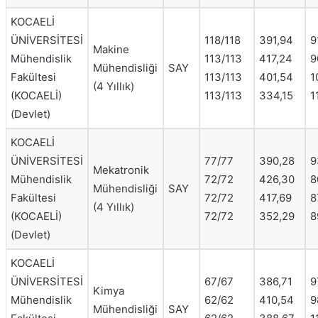
KOCAELİ
ÜNİVERSİTESİ
118/118
391,94
9
Makine
Mühendislik
113/113
417,24
9
Mühendisliği
SAY
Fakültesi
113/113
401,54
1
(4 Yıllık)
(KOCAELİ)
113/113
334,15
1
(Devlet)
KOCAELİ
ÜNİVERSİTESİ
77/77
390,28
9
Mekatronik
Mühendislik
72/72
426,30
8
Mühendisliği
SAY
Fakültesi
72/72
417,69
8
(4 Yıllık)
(KOCAELİ)
72/72
352,29
8
(Devlet)
KOCAELİ
ÜNİVERSİTESİ
67/67
386,71
9
Kimya
Mühendislik
62/62
410,54
9
Mühendisliği
SAY