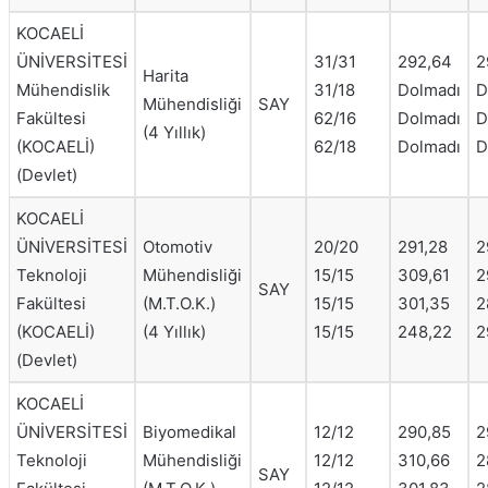
KOCAELİ
ÜNİVERSİTESİ
31/31
292,64
2
Harita
Mühendislik
31/18
Dolmadı
D
Mühendisliği
SAY
Fakültesi
62/16
Dolmadı
D
(4 Yıllık)
(KOCAELİ)
62/18
Dolmadı
D
(Devlet)
KOCAELİ
ÜNİVERSİTESİ
Otomotiv
20/20
291,28
2
Teknoloji
Mühendisliği
15/15
309,61
2
SAY
Fakültesi
(M.T.O.K.)
15/15
301,35
2
(KOCAELİ)
(4 Yıllık)
15/15
248,22
2
(Devlet)
KOCAELİ
ÜNİVERSİTESİ
Biyomedikal
12/12
290,85
2
Teknoloji
Mühendisliği
12/12
310,66
2
SAY