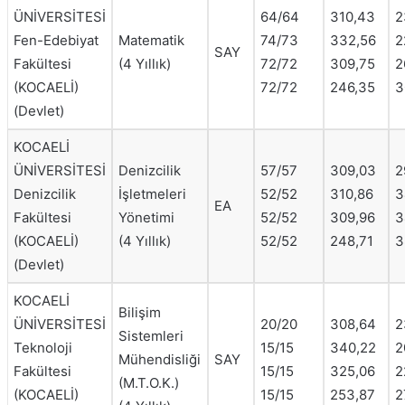
ÜNİVERSİTESİ
64/64
310,43
2
Fen-Edebiyat
Matematik
74/73
332,56
2
SAY
Fakültesi
(4 Yıllık)
72/72
309,75
2
(KOCAELİ)
72/72
246,35
3
(Devlet)
KOCAELİ
ÜNİVERSİTESİ
Denizcilik
57/57
309,03
2
Denizcilik
İşletmeleri
52/52
310,86
3
EA
Fakültesi
Yönetimi
52/52
309,96
3
(KOCAELİ)
(4 Yıllık)
52/52
248,71
3
(Devlet)
KOCAELİ
Bilişim
ÜNİVERSİTESİ
20/20
308,64
2
Sistemleri
Teknoloji
15/15
340,22
2
Mühendisliği
SAY
Fakültesi
15/15
325,06
2
(M.T.O.K.)
(KOCAELİ)
15/15
253,87
2