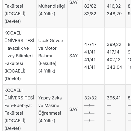
SAY
Fakültesi
Mühendisliği
82/82
416,32
8
(KOCAELİ)
(4 Yıllık)
82/82
348,20
9
(Devlet)
KOCAELİ
ÜNİVERSİTESİ
Uçak Gövde
47/47
399,22
8
Havacılık ve
ve Motor
41/41
417,14
9
Uzay Bilimleri
Bakımı
SAY
41/41
402,12
1
Fakültesi
(Fakülte)
41/41
343,04
1
(KOCAELİ)
(4 Yıllık)
(Devlet)
KOCAELİ
ÜNİVERSİTESİ
Yapay Zeka
32/32
396,41
8
Fen-Edebiyat
ve Makine
—/—
—
SAY
Fakültesi
Öğrenmesi
—/—
—
(KOCAELİ)
(4 Yıllık)
—/—
—
(Devlet)