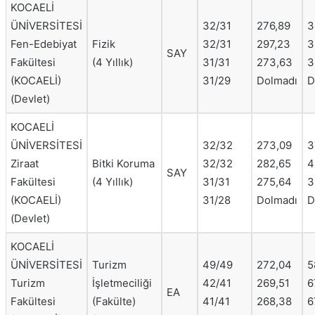
KOCAELİ
ÜNİVERSİTESİ
32/31
276,89
3
Fen-Edebiyat
Fizik
32/31
297,23
3
SAY
Fakültesi
(4 Yıllık)
31/31
273,63
3
(KOCAELİ)
31/29
Dolmadı
D
(Devlet)
KOCAELİ
ÜNİVERSİTESİ
32/32
273,09
3
Ziraat
Bitki Koruma
32/32
282,65
4
SAY
Fakültesi
(4 Yıllık)
31/31
275,64
3
(KOCAELİ)
31/28
Dolmadı
D
(Devlet)
KOCAELİ
ÜNİVERSİTESİ
Turizm
49/49
272,04
5
Turizm
İşletmeciliği
42/41
269,51
6
EA
Fakültesi
(Fakülte)
41/41
268,38
6