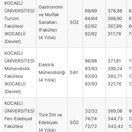
KOCAELİ
Gastronomi
ÜNİVERSİTESİ
69/69
378,88
6
ve Mutfak
Turizm
64/64
366,90
6
Sanatları
SÖZ
Fakültesi
62/62
367,89
6
(Fakülte)
(KOCAELİ)
62/62
317,78
7
(4 Yıllık)
(Devlet)
KOCAELİ
ÜNİVERSİTESİ
98/98
371,81
1
Elektrik
Mühendislik
93/93
399,24
1
Mühendisliği
SAY
Fakültesi
93/93
383,71
1
(4 Yıllık)
(KOCAELİ)
93/93
321,76
1
(Devlet)
KOCAELİ
ÜNİVERSİTESİ
32/32
369,08
8
Türk Dili ve
Fen-Edebiyat
74/74
344,73
1
Edebiyatı
SÖZ
Fakültesi
72/72
343,42
1
(4 Yıllık)