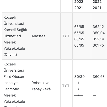
2022
2022
2021
2021
Kocaeli
Üniversitesi
65/65
362,12
Kocaeli Sağlık
65/65
359,04
Hizmetleri
Anestezi
TYT
65/65
352,14
Meslek
65/65
301,75
Yüksekokulu
(Devlet)
Kocaeli
Üniversitesi
Ford Otosan
30/30
360,68
İhsaniye
Robotik ve
—/—
—
TYT
Otomotiv
Yapay Zekâ
—/—
—
Meslek
—/—
—
Yüksekokulu