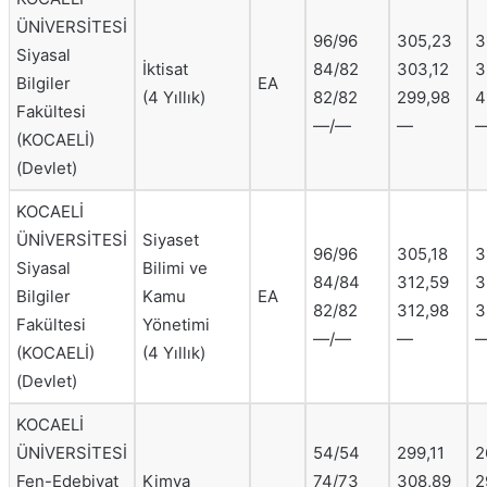
ÜNİVERSİTESİ
96/96
305,23
3
Siyasal
İktisat
84/82
303,12
3
Bilgiler
EA
(4 Yıllık)
82/82
299,98
4
Fakültesi
—/—
—
(KOCAELİ)
(Devlet)
KOCAELİ
ÜNİVERSİTESİ
Siyaset
96/96
305,18
3
Siyasal
Bilimi ve
84/84
312,59
3
Bilgiler
Kamu
EA
82/82
312,98
3
Fakültesi
Yönetimi
—/—
—
(KOCAELİ)
(4 Yıllık)
(Devlet)
KOCAELİ
ÜNİVERSİTESİ
54/54
299,11
2
Fen-Edebiyat
Kimya
74/73
308,89
2