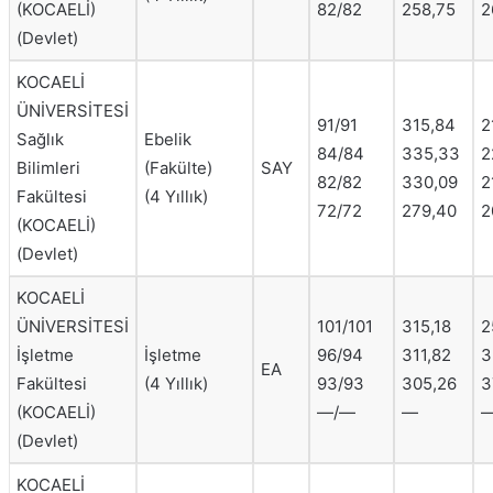
(KOCAELİ)
82/82
258,75
2
(Devlet)
KOCAELİ
ÜNİVERSİTESİ
91/91
315,84
2
Sağlık
Ebelik
84/84
335,33
2
Bilimleri
(Fakülte)
SAY
82/82
330,09
2
Fakültesi
(4 Yıllık)
72/72
279,40
2
(KOCAELİ)
(Devlet)
KOCAELİ
ÜNİVERSİTESİ
101/101
315,18
2
İşletme
İşletme
96/94
311,82
3
EA
Fakültesi
(4 Yıllık)
93/93
305,26
3
(KOCAELİ)
—/—
—
(Devlet)
KOCAELİ