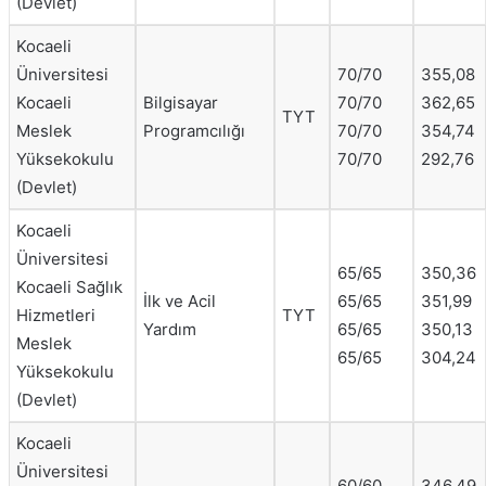
(Devlet)
Kocaeli
Üniversitesi
70/70
355,08
Kocaeli
Bilgisayar
70/70
362,65
TYT
Meslek
Programcılığı
70/70
354,74
Yüksekokulu
70/70
292,76
(Devlet)
Kocaeli
Üniversitesi
65/65
350,36
Kocaeli Sağlık
İlk ve Acil
65/65
351,99
Hizmetleri
TYT
Yardım
65/65
350,13
Meslek
65/65
304,24
Yüksekokulu
(Devlet)
Kocaeli
Üniversitesi
60/60
346,49