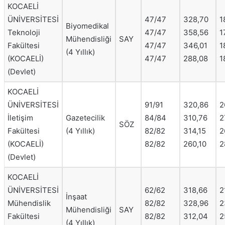
KOCAELİ
ÜNİVERSİTESİ
47/47
328,70
1
Biyomedikal
Teknoloji
47/47
358,56
1
Mühendisliği
SAY
Fakültesi
47/47
346,01
1
(4 Yıllık)
(KOCAELİ)
47/47
288,08
1
(Devlet)
KOCAELİ
ÜNİVERSİTESİ
91/91
320,86
2
İletişim
Gazetecilik
84/84
310,76
2
SÖZ
Fakültesi
(4 Yıllık)
82/82
314,15
2
(KOCAELİ)
82/82
260,10
2
(Devlet)
KOCAELİ
ÜNİVERSİTESİ
62/62
318,66
2
İnşaat
Mühendislik
82/82
328,96
2
Mühendisliği
SAY
Fakültesi
82/82
312,04
2
(4 Yıllık)