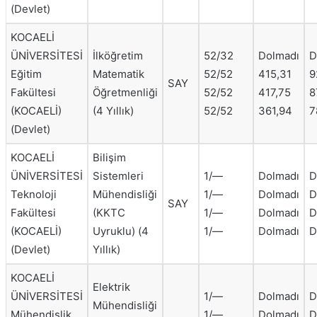
(Devlet)
KOCAELİ
ÜNİVERSİTESİ
İlköğretim
52/32
Dolmadı
D
Eğitim
Matematik
52/52
415,31
9
SAY
Fakültesi
Öğretmenliği
52/52
417,75
8
(KOCAELİ)
(4 Yıllık)
52/52
361,94
7
(Devlet)
KOCAELİ
Bilişim
ÜNİVERSİTESİ
Sistemleri
1/—
Dolmadı
D
Teknoloji
Mühendisliği
1/—
Dolmadı
D
SAY
Fakültesi
(KKTC
1/—
Dolmadı
D
(KOCAELİ)
Uyruklu) (4
1/—
Dolmadı
D
(Devlet)
Yıllık)
KOCAELİ
Elektrik
ÜNİVERSİTESİ
1/—
Dolmadı
D
Mühendisliği
Mühendislik
1/—
Dolmadı
D