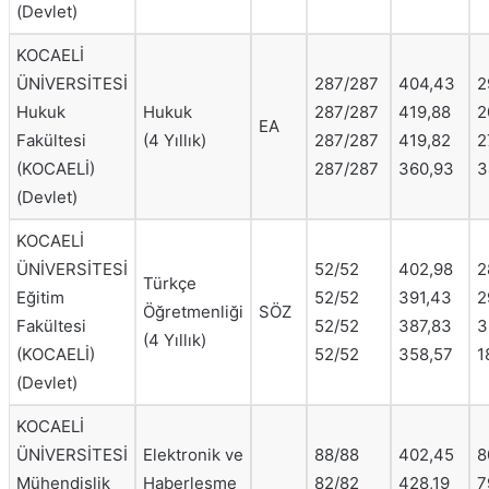
(Devlet)
KOCAELİ
ÜNİVERSİTESİ
287/287
404,43
2
Hukuk
Hukuk
287/287
419,88
2
EA
Fakültesi
(4 Yıllık)
287/287
419,82
2
(KOCAELİ)
287/287
360,93
3
(Devlet)
KOCAELİ
ÜNİVERSİTESİ
52/52
402,98
2
Türkçe
Eğitim
52/52
391,43
2
Öğretmenliği
SÖZ
Fakültesi
52/52
387,83
3
(4 Yıllık)
(KOCAELİ)
52/52
358,57
1
(Devlet)
KOCAELİ
ÜNİVERSİTESİ
Elektronik ve
88/88
402,45
8
Mühendislik
Haberleşme
82/82
428,19
7