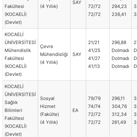
SAY
Fakültesi
(4 Yıllık)
72/72
294,23
3
(KOCAELİ)
72/72
236,41
3
(Devlet)
KOCAELİ
ÜNİVERSİTESİ
21/21
296,88
2
Çevre
Mühendislik
41/25
Dolmadı
D
Mühendisliği
SAY
Fakültesi
41/27
Dolmadı
D
(4 Yıllık)
(KOCAELİ)
41/13
Dolmadı
D
(Devlet)
KOCAELİ
ÜNİVERSİTESİ
Sosyal
79/79
296,11
3
Sağlık
Hizmet
74/74
304,76
3
Bilimleri
EA
(Fakülte)
72/72
312,34
3
Fakültesi
(4 Yıllık)
72/72
261,49
3
(KOCAELİ)
(Devlet)