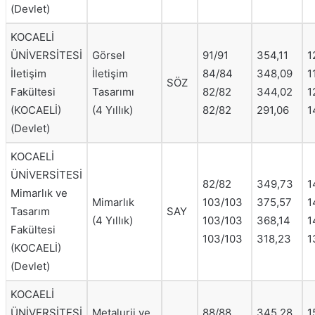
(Devlet)
KOCAELİ
ÜNİVERSİTESİ
Görsel
91/91
354,11
1
İletişim
İletişim
84/84
348,09
1
SÖZ
Fakültesi
Tasarımı
82/82
344,02
1
(KOCAELİ)
(4 Yıllık)
82/82
291,06
1
(Devlet)
KOCAELİ
ÜNİVERSİTESİ
82/82
349,73
1
Mimarlık ve
Mimarlık
103/103
375,57
1
Tasarım
SAY
(4 Yıllık)
103/103
368,14
1
Fakültesi
103/103
318,23
1
(KOCAELİ)
(Devlet)
KOCAELİ
ÜNİVERSİTESİ
Metalurji ve
88/88
345,28
1