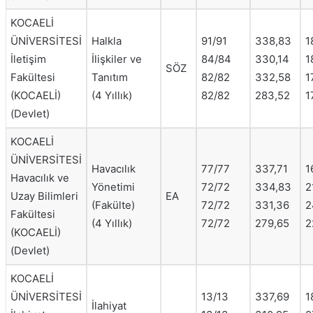
KOCAELİ
ÜNİVERSİTESİ
Halkla
91/91
338,83
1
İletişim
İlişkiler ve
84/84
330,14
1
SÖZ
Fakültesi
Tanıtım
82/82
332,58
1
(KOCAELİ)
(4 Yıllık)
82/82
283,52
1
(Devlet)
KOCAELİ
ÜNİVERSİTESİ
Havacılık
77/77
337,71
1
Havacılık ve
Yönetimi
72/72
334,83
2
Uzay Bilimleri
EA
(Fakülte)
72/72
331,36
2
Fakültesi
(4 Yıllık)
72/72
279,65
2
(KOCAELİ)
(Devlet)
KOCAELİ
ÜNİVERSİTESİ
13/13
337,69
1
İlahiyat