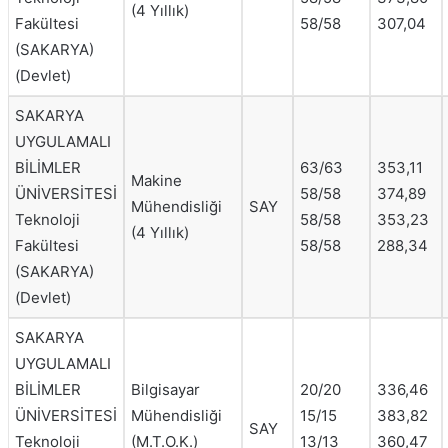
(4 Yıllık)
Fakültesi
58/58
307,04
(SAKARYA)
(Devlet)
SAKARYA
UYGULAMALI
BİLİMLER
63/63
353,11
Makine
ÜNİVERSİTESİ
58/58
374,89
Mühendisliği
SAY
Teknoloji
58/58
353,23
(4 Yıllık)
Fakültesi
58/58
288,34
(SAKARYA)
(Devlet)
SAKARYA
UYGULAMALI
BİLİMLER
Bilgisayar
20/20
336,46
ÜNİVERSİTESİ
Mühendisliği
15/15
383,82
SAY
Teknoloji
(M.T.O.K.)
13/13
360,47