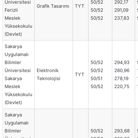
Üniversitesi
50/52
292,17
Grafik Tasarımı
TYT
Ferizli
50/52
291,09
Meslek
50/52
237,83
Yüksekokulu
(Devlet)
Sakarya
Uygulamalı
Bilimler
50/52
294,93
Üniversitesi
Elektronik
50/52
280,96
TYT
Sakarya
Teknolojisi
50/51
278,19
Meslek
50/52
220,75
Yüksekokulu
(Devlet)
Sakarya
Uygulamalı
Bilimler
50/52
293,68