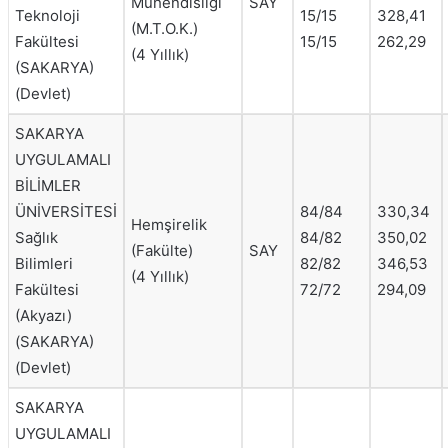
Mühendisliği
SAY
Teknoloji
15/15
328,41
(M.T.O.K.)
Fakültesi
15/15
262,29
(4 Yıllık)
(SAKARYA)
(Devlet)
SAKARYA
UYGULAMALI
BİLİMLER
ÜNİVERSİTESİ
84/84
330,34
Hemşirelik
Sağlık
84/82
350,02
(Fakülte)
SAY
Bilimleri
82/82
346,53
(4 Yıllık)
Fakültesi
72/72
294,09
(Akyazı)
(SAKARYA)
(Devlet)
SAKARYA
UYGULAMALI