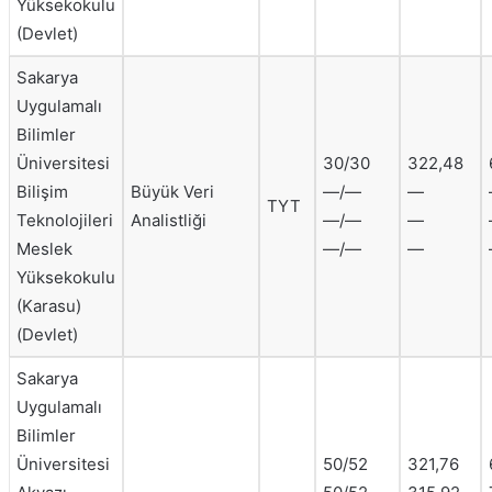
Yüksekokulu
(Devlet)
Sakarya
Uygulamalı
Bilimler
Üniversitesi
30/30
322,48
Bilişim
Büyük Veri
—/—
—
TYT
Teknolojileri
Analistliği
—/—
—
Meslek
—/—
—
Yüksekokulu
(Karasu)
(Devlet)
Sakarya
Uygulamalı
Bilimler
Üniversitesi
50/52
321,76