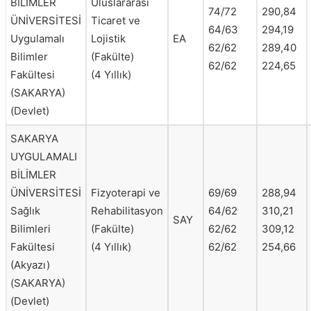
BİLİMLER
Uluslararası
74/72
290,84
ÜNİVERSİTESİ
Ticaret ve
64/63
294,19
Uygulamalı
Lojistik
EA
62/62
289,40
Bilimler
(Fakülte)
62/62
224,65
Fakültesi
(4 Yıllık)
(SAKARYA)
(Devlet)
SAKARYA
UYGULAMALI
BİLİMLER
ÜNİVERSİTESİ
Fizyoterapi ve
69/69
288,94
Sağlık
Rehabilitasyon
64/62
310,21
SAY
Bilimleri
(Fakülte)
62/62
309,12
Fakültesi
(4 Yıllık)
62/62
254,66
(Akyazı)
(SAKARYA)
(Devlet)