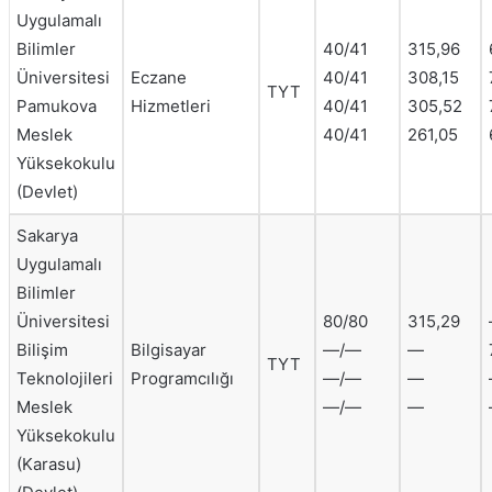
Uygulamalı
Bilimler
40/41
315,96
Üniversitesi
Eczane
40/41
308,15
TYT
Pamukova
Hizmetleri
40/41
305,52
Meslek
40/41
261,05
Yüksekokulu
(Devlet)
Sakarya
Uygulamalı
Bilimler
Üniversitesi
80/80
315,29
Bilişim
Bilgisayar
—/—
—
TYT
Teknolojileri
Programcılığı
—/—
—
Meslek
—/—
—
Yüksekokulu
(Karasu)