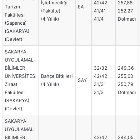
İşletmeciliği
42/42
257,88
Turizm
EA
(Fakülte)
41/41
252,27
Fakültesi
(4 Yıllık)
41/4
Dolmadı
(Sapanca)
(SAKARYA)
(Devlet)
SAKARYA
UYGULAMALI
BİLİMLER
32/32
249,36
ÜNİVERSİTESİ
Bahçe Bitkileri
42/42
255,60
SAY
Ziraat
(4 Yıllık)
31/31
250,79
Fakültesi
31/3
Dolmadı
(SAKARYA)
(Devlet)
SAKARYA
UYGULAMALI
BİLİMLER
42/42
244,05