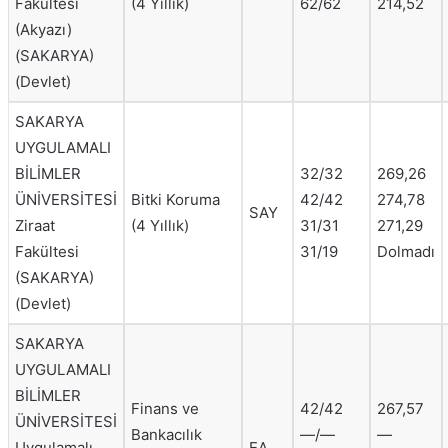
Fakültesi
(4 Yıllık)
62/62
214,52
(Akyazı)
(SAKARYA)
(Devlet)
SAKARYA
UYGULAMALI
BİLİMLER
32/32
269,26
ÜNİVERSİTESİ
Bitki Koruma
42/42
274,78
SAY
Ziraat
(4 Yıllık)
31/31
271,29
Fakültesi
31/19
Dolmadı
(SAKARYA)
(Devlet)
SAKARYA
UYGULAMALI
BİLİMLER
Finans ve
42/42
267,57
ÜNİVERSİTESİ
Bankacılık
—/—
—
Uygulamalı
EA