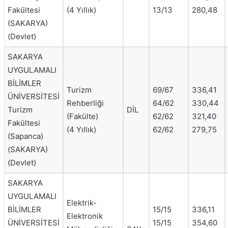
Fakültesi
(4 Yıllık)
13/13
280,48
(SAKARYA)
(Devlet)
SAKARYA
UYGULAMALI
BİLİMLER
Turizm
69/67
336,41
ÜNİVERSİTESİ
Rehberliği
64/62
330,44
Turizm
DİL
(Fakülte)
62/62
321,40
Fakültesi
(4 Yıllık)
62/62
279,75
(Sapanca)
(SAKARYA)
(Devlet)
SAKARYA
UYGULAMALI
Elektrik-
BİLİMLER
15/15
336,11
Elektronik
ÜNİVERSİTESİ
15/15
354,60