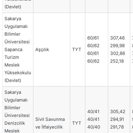
(Devlet)
Sakarya
Uygulamalı
Bilimler
60/61
307,46
Üniversitesi
60/62
299,98
Sapanca
Aşçılık
TYT
60/61
302,86
Turizm
60/62
252,18
Meslek
Yüksekokulu
(Devlet)
Sakarya
Uygulamalı
Bilimler
40/41
305,42
Üniversitesi
Sivil Savunma
40/41
294,91
Denizcilik
TYT
ve İtfaiyecilik
40/40
291,78
Meslek