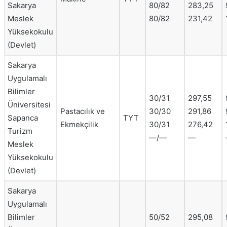
Sakarya
80/82
283,25
Meslek
80/82
231,42
Yüksekokulu
(Devlet)
Sakarya
Uygulamalı
Bilimler
30/31
297,55
Üniversitesi
Pastacılık ve
30/30
291,86
Sapanca
TYT
Ekmekçilik
30/31
276,42
Turizm
—/—
—
Meslek
Yüksekokulu
(Devlet)
Sakarya
Uygulamalı
Bilimler
50/52
295,08