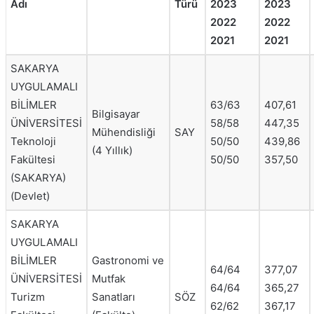
Adı
Türü
2023
2023
2022
2022
2021
2021
SAKARYA
UYGULAMALI
BİLİMLER
63/63
407,61
Bilgisayar
ÜNİVERSİTESİ
58/58
447,35
Mühendisliği
SAY
Teknoloji
50/50
439,86
(4 Yıllık)
Fakültesi
50/50
357,50
(SAKARYA)
(Devlet)
SAKARYA
UYGULAMALI
BİLİMLER
Gastronomi ve
64/64
377,07
ÜNİVERSİTESİ
Mutfak
64/64
365,27
Turizm
Sanatları
SÖZ
62/62
367,17