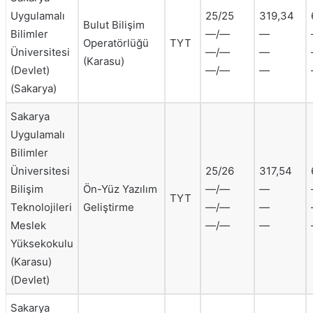
Uygulamalı
25/25
319,34
Bulut Bilişim
Bilimler
—/—
—
Operatörlüğü
TYT
Üniversitesi
—/—
—
(Karasu)
(Devlet)
—/—
—
(Sakarya)
Sakarya
Uygulamalı
Bilimler
Üniversitesi
25/26
317,54
Bilişim
Ön-Yüz Yazılım
—/—
—
TYT
Teknolojileri
Geliştirme
—/—
—
Meslek
—/—
—
Yüksekokulu
(Karasu)
(Devlet)
Sakarya