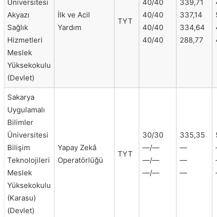
Üniversitesi
40/40
339,71
Akyazı
İlk ve Acil
40/40
337,14
TYT
Sağlık
Yardım
40/40
334,64
Hizmetleri
40/40
288,77
Meslek
Yüksekokulu
(Devlet)
Sakarya
Uygulamalı
Bilimler
Üniversitesi
30/30
335,35
Bilişim
Yapay Zekâ
—/—
—
TYT
Teknolojileri
Operatörlüğü
—/—
—
Meslek
—/—
—
Yüksekokulu
(Karasu)
(Devlet)