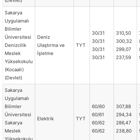
(Devlet)
Sakarya
Uygulamalı
Bilimler
30/31
310,50
Üniversitesi
Deniz
30/31
300,32
Denizcilik
Ulaştırma ve
TYT
30/31
299,07
Meslek
İşletme
30/31
237,59
Yüksekokulu
(Kocaali)
(Devlet)
Sakarya
Uygulamalı
Bilimler
60/60
307,88
Üniversitesi
60/61
294,34
Elektrik
TYT
Sakarya
60/62
286,47
Meslek
60/62
238,80
Yüksekokulu