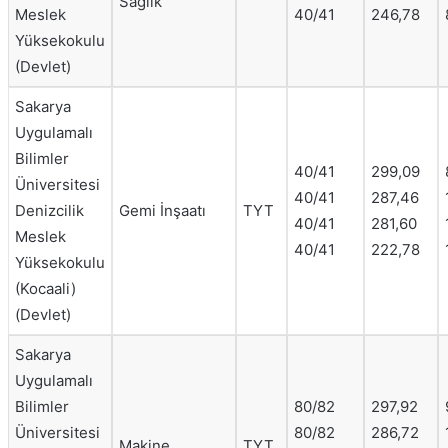
Sağlık
Meslek
40/41
246,78
Yüksekokulu
(Devlet)
Sakarya
Uygulamalı
Bilimler
40/41
299,09
Üniversitesi
40/41
287,46
Denizcilik
Gemi İnşaatı
TYT
40/41
281,60
Meslek
40/41
222,78
Yüksekokulu
(Kocaali)
(Devlet)
Sakarya
Uygulamalı
Bilimler
80/82
297,92
Üniversitesi
80/82
286,72
Makine
TYT