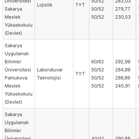
Üniversitesi
50/52
283,03
Lojistik
TYT
Sakarya
50/52
279,77
Meslek
50/52
230,53
Yüksekokulu
(Devlet)
Sakarya
Uygulamalı
Bilimler
60/62
292,99
Üniversitesi
Laboratuvar
50/52
284,89
TYT
Pamukova
Teknolojisi
50/52
286,99
Meslek
50/52
245,91
Yüksekokulu
(Devlet)
Sakarya
Uygulamalı
Bilimler
Üniversitesi
40/41
290,88