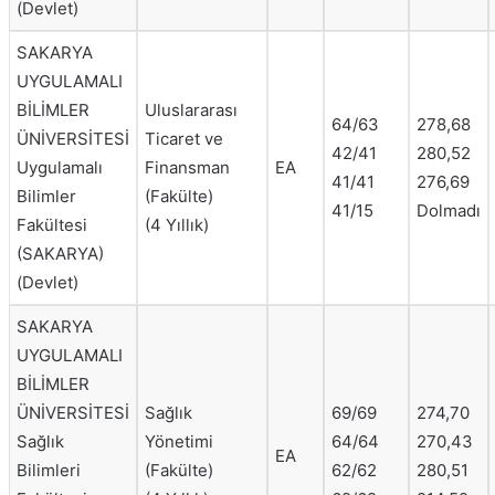
(Devlet)
SAKARYA
UYGULAMALI
BİLİMLER
Uluslararası
64/63
278,68
ÜNİVERSİTESİ
Ticaret ve
42/41
280,52
Uygulamalı
Finansman
EA
41/41
276,69
Bilimler
(Fakülte)
41/15
Dolmadı
Fakültesi
(4 Yıllık)
(SAKARYA)
(Devlet)
SAKARYA
UYGULAMALI
BİLİMLER
ÜNİVERSİTESİ
Sağlık
69/69
274,70
Sağlık
Yönetimi
64/64
270,43
EA
Bilimleri
(Fakülte)
62/62
280,51