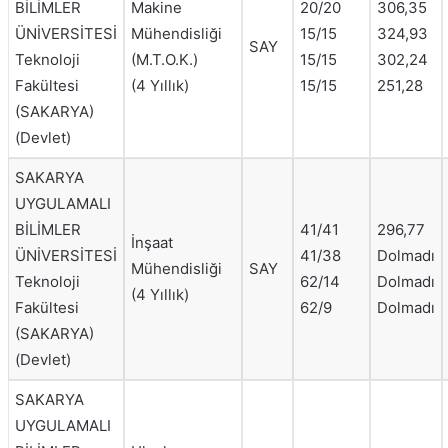
BİLİMLER
Makine
20/20
306,35
ÜNİVERSİTESİ
Mühendisliği
15/15
324,93
SAY
Teknoloji
(M.T.O.K.)
15/15
302,24
Fakültesi
(4 Yıllık)
15/15
251,28
(SAKARYA)
(Devlet)
SAKARYA
UYGULAMALI
BİLİMLER
41/41
296,77
İnşaat
ÜNİVERSİTESİ
41/38
Dolmadı
Mühendisliği
SAY
Teknoloji
62/14
Dolmadı
(4 Yıllık)
Fakültesi
62/9
Dolmadı
(SAKARYA)
(Devlet)
SAKARYA
UYGULAMALI