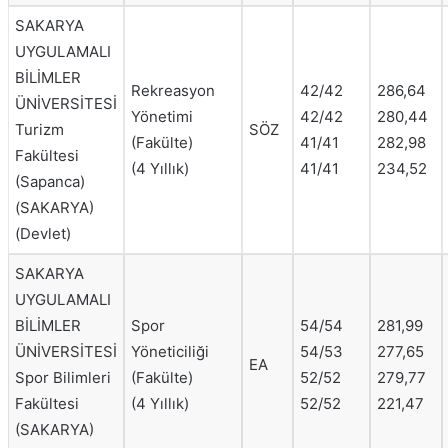
SAKARYA
UYGULAMALI
BİLİMLER
Rekreasyon
42/42
286,64
ÜNİVERSİTESİ
Yönetimi
42/42
280,44
Turizm
SÖZ
(Fakülte)
41/41
282,98
Fakültesi
(4 Yıllık)
41/41
234,52
(Sapanca)
(SAKARYA)
(Devlet)
SAKARYA
UYGULAMALI
BİLİMLER
Spor
54/54
281,99
ÜNİVERSİTESİ
Yöneticiliği
54/53
277,65
EA
Spor Bilimleri
(Fakülte)
52/52
279,77
Fakültesi
(4 Yıllık)
52/52
221,47
(SAKARYA)