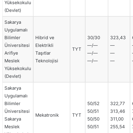
Yüksekokulu
(Devlet)
Sakarya
Uygulamalı
Bilimler
Hibrid ve
30/30
323,43
Üniversitesi
Elektrikli
—/—
—
TYT
Arifiye
Taşıtlar
—/—
—
Meslek
Teknolojisi
—/—
—
Yüksekokulu
(Devlet)
Sakarya
Uygulamalı
Bilimler
50/52
322,77
Üniversitesi
50/51
313,46
Mekatronik
TYT
Sakarya
50/50
311,00
Meslek
50/51
255,54