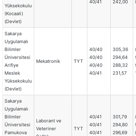
40/41
242,00
Yüksekokulu
(Kocaali)
(Devlet)
Sakarya
Uygulamalı
Bilimler
40/40
305,36
Üniversitesi
40/40
294,64
Mekatronik
TYT
Arifiye
40/40
288,32
Meslek
40/41
231,57
Yüksekokulu
(Devlet)
Sakarya
Uygulamalı
Bilimler
40/41
301,79
Laborant ve
Üniversitesi
40/41
294,80
Veteriner
TYT
Pamukova
40/41
296,69