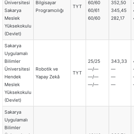
Üniversitesi
Bilgisayar
60/60
352,50
TYT
Sakarya
Programcılığı
60/61
345,45
Meslek
60/60
282,17
Yüksekokulu
(Devlet)
Sakarya
Uygulamalı
Bilimler
25/25
343,33
Üniversitesi
Robotik ve
—/—
—
TYT
Hendek
Yapay Zekâ
—/—
—
Meslek
—/—
—
Yüksekokulu
(Devlet)
Sakarya
Uygulamalı
Bilimler