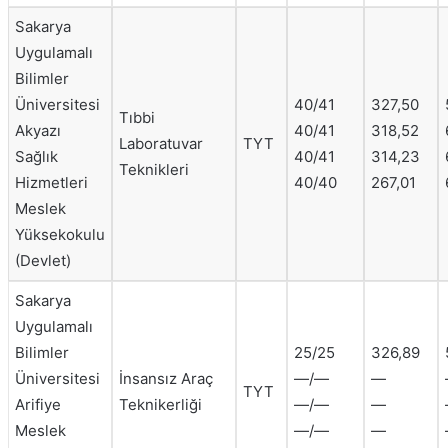
Sakarya
Uygulamalı
Bilimler
Üniversitesi
40/41
327,50
Tıbbi
Akyazı
40/41
318,52
Laboratuvar
TYT
Sağlık
40/41
314,23
Teknikleri
Hizmetleri
40/40
267,01
Meslek
Yüksekokulu
(Devlet)
Sakarya
Uygulamalı
Bilimler
25/25
326,89
Üniversitesi
İnsansız Araç
—/—
—
TYT
Arifiye
Teknikerliği
—/—
—
Meslek
—/—
—