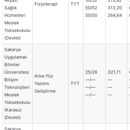
Akyazı
50/52
315,92
Fizyoterapi
TYT
Sağlık
50/52
313,20
Hizmetleri
50/50
264,64
Meslek
Yüksekokulu
(Devlet)
Sakarya
Uygulamalı
Bilimler
Üniversitesi
25/26
321,71
Arka-Yüz
Bilişim
—/—
—
Yazılım
TYT
Teknolojileri
—/—
—
Geliştirme
Meslek
—/—
—
Yüksekokulu
(Karasu)
(Devlet)
Sakarya