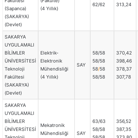
Fakültesi
(Fakülte)
62/62
313,24
(Sapanca)
(4 Yıllık)
(SAKARYA)
(Devlet)
SAKARYA
UYGULAMALI
BİLİMLER
Elektrik-
58/58
370,42
ÜNİVERSİTESİ
Elektronik
58/58
398,46
SAY
Teknoloji
Mühendisliği
58
/
58
378,37
Fakültesi
(4 Yıllık)
58/58
307,78
(SAKARYA)
(Devlet)
SAKARYA
UYGULAMALI
BİLİMLER
63/63
356,52
Mekatronik
ÜNİVERSİTESİ
58/58
387,35
Mühendisliği
SAY
Teknoloji
58/58
373,80