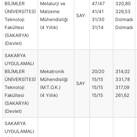
BİLİMLER
Metalurji ve
47/47
320,80
ÜNİVERSİTESİ
Malzeme
41/41
326,53
SAY
Teknoloji
Mühendisliği
31/30
Dolmadı
Fakültesi
(4 Yıllık)
31/14
Dolmadı
(SAKARYA)
(Devlet)
SAKARYA
UYGULAMALI
BİLİMLER
Mekatronik
20/20
314,02
ÜNİVERSİTESİ
Mühendisliği
15/15
331,78
SAY
Teknoloji
(M.T.O.K.)
15/15
317,09
Fakültesi
(4 Yıllık)
15/15
261,62
(SAKARYA)
(Devlet)
SAKARYA
UYGULAMALI