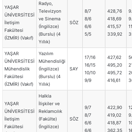
Radyo,
YAŞAR
Televizyon
8/7
428,76
9
ÜNİVERSİTESİ
ve Sinema
8/6
418,69
9
İletişim
SÖZ
(İngilizce)
6/6
415,57
1
Fakültesi
(Burslu) (4
5/5
339,92
3
(İZMİR) (Vakıf)
Yıllık)
YAŞAR
Yazılım
17/16
427,62
5
ÜNİVERSİTESİ
Mühendisliği
16/15
495,20
2
Mühendislik
(İngilizce)
SAY
10/10
495,72
2
Fakültesi
(Burslu) (4
9/9
416,61
3
(İZMİR) (Vakıf)
Yıllık)
Halkla
YAŞAR
İlişkiler ve
9/7
422,90
1
ÜNİVERSİTESİ
Reklamcılık
8/7
419,02
9
İletişim
(Fakülte)
SÖZ
6/6
418,87
1
Fakültesi
(İngilizce)
6/6
362,35
1