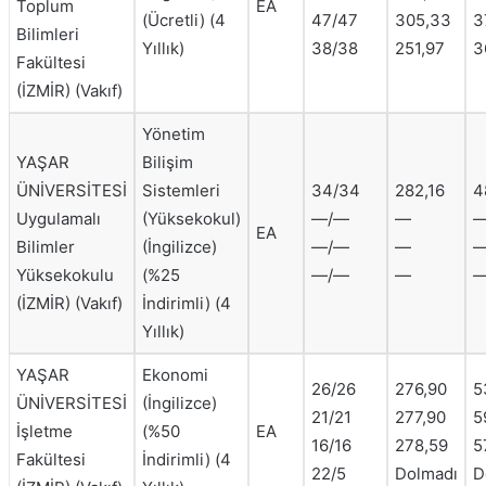
Toplum
EA
(Ücretli) (4
47/47
305,33
3
Bilimleri
Yıllık)
38/38
251,97
3
Fakültesi
(İZMİR) (Vakıf)
Yönetim
YAŞAR
Bilişim
ÜNİVERSİTESİ
Sistemleri
34/34
282,16
4
Uygulamalı
(Yüksekokul)
—/—
—
EA
Bilimler
(İngilizce)
—/—
—
Yüksekokulu
(%25
—/—
—
(İZMİR) (Vakıf)
İndirimli) (4
Yıllık)
YAŞAR
Ekonomi
26/26
276,90
5
ÜNİVERSİTESİ
(İngilizce)
21/21
277,90
5
İşletme
(%50
EA
16/16
278,59
5
Fakültesi
İndirimli) (4
22/5
Dolmadı
D