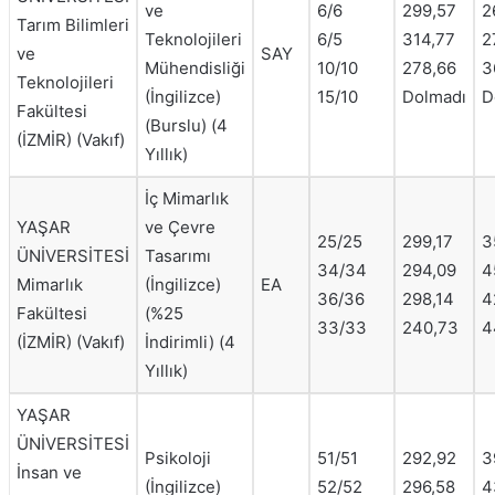
ve
6/6
299,57
2
Tarım Bilimleri
Teknolojileri
6/5
314,77
2
ve
SAY
Mühendisliği
10/10
278,66
3
Teknolojileri
(İngilizce)
15/10
Dolmadı
D
Fakültesi
(Burslu) (4
(İZMİR) (Vakıf)
Yıllık)
İç Mimarlık
YAŞAR
ve Çevre
25/25
299,17
3
ÜNİVERSİTESİ
Tasarımı
34/34
294,09
4
Mimarlık
(İngilizce)
EA
36/36
298,14
4
Fakültesi
(%25
33/33
240,73
4
(İZMİR) (Vakıf)
İndirimli) (4
Yıllık)
YAŞAR
ÜNİVERSİTESİ
Psikoloji
51/51
292,92
3
İnsan ve
(İngilizce)
52/52
296,58
4