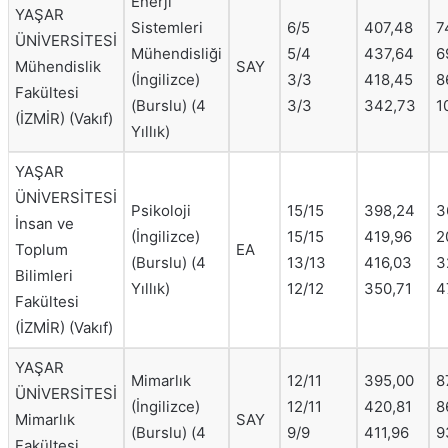
Enerji
YAŞAR
Sistemleri
6/5
407,48
7
ÜNİVERSİTESİ
Mühendisliği
5/4
437,64
6
Mühendislik
SAY
(İngilizce)
3/3
418,45
8
Fakültesi
(Burslu) (4
3/3
342,73
1
(İZMİR) (Vakıf)
Yıllık)
YAŞAR
ÜNİVERSİTESİ
Psikoloji
15/15
398,24
3
İnsan ve
(İngilizce)
15/15
419,96
2
Toplum
EA
(Burslu) (4
13/13
416,03
3
Bilimleri
Yıllık)
12/12
350,71
4
Fakültesi
(İZMİR) (Vakıf)
YAŞAR
Mimarlık
12/11
395,00
8
ÜNİVERSİTESİ
(İngilizce)
12/11
420,81
8
Mimarlık
SAY
(Burslu) (4
9/9
411,96
9
Fakültesi