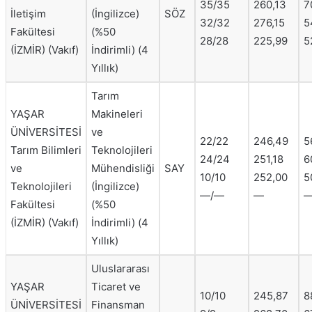
35/35
260,13
7
İletişim
(İngilizce)
SÖZ
32/32
276,15
5
Fakültesi
(%50
28/28
225,99
5
(İZMİR) (Vakıf)
İndirimli) (4
Yıllık)
Tarım
YAŞAR
Makineleri
ÜNİVERSİTESİ
ve
22/22
246,49
5
Tarım Bilimleri
Teknolojileri
24/24
251,18
6
ve
Mühendisliği
SAY
10/10
252,00
5
Teknolojileri
(İngilizce)
—/—
—
Fakültesi
(%50
(İZMİR) (Vakıf)
İndirimli) (4
Yıllık)
Uluslararası
YAŞAR
Ticaret ve
10/10
245,87
8
ÜNİVERSİTESİ
Finansman