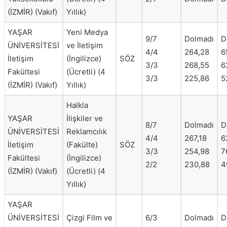
(İZMİR) (Vakıf)
Yıllık)
YAŞAR
Yeni Medya
9/7
Dolmadı
D
ÜNİVERSİTESİ
ve İletişim
4/4
264,28
6
İletişim
(İngilizce)
SÖZ
3/3
268,55
6
Fakültesi
(Ücretli) (4
3/3
225,86
5
(İZMİR) (Vakıf)
Yıllık)
Halkla
YAŞAR
İlişkiler ve
8/7
Dolmadı
D
ÜNİVERSİTESİ
Reklamcılık
4/4
267,18
6
İletişim
(Fakülte)
SÖZ
3/3
254,98
7
Fakültesi
(İngilizce)
2/2
230,88
4
(İZMİR) (Vakıf)
(Ücretli) (4
Yıllık)
YAŞAR
ÜNİVERSİTESİ
Çizgi Film ve
6/3
Dolmadı
D