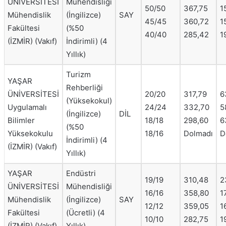
ÜNİVERSİTESİ
Mühendisliği
50/50
367,75
1
Mühendislik
(İngilizce)
SAY
45/45
360,72
1
Fakültesi
(%50
40/40
285,42
1
(İZMİR) (Vakıf)
İndirimli) (4
Yıllık)
Turizm
YAŞAR
Rehberliği
ÜNİVERSİTESİ
20/20
317,79
6
(Yüksekokul)
Uygulamalı
24/24
332,70
5
(İngilizce)
DİL
Bilimler
18/18
298,60
6
(%50
Yüksekokulu
18/16
Dolmadı
D
İndirimli) (4
(İZMİR) (Vakıf)
Yıllık)
YAŞAR
Endüstri
19/19
310,48
2
ÜNİVERSİTESİ
Mühendisliği
16/16
358,80
1
Mühendislik
(İngilizce)
SAY
12/12
359,05
1
Fakültesi
(Ücretli) (4
10/10
282,75
1
(İZMİR) (Vakıf)
Yıllık)