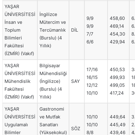
YAŞAR
ÜNİVERSİTESİ
İngilizce
9/9
458,60
6
İnsan ve
Mütercim ve
9/9
469,14
6
Toplum
Tercümanlık
DİL
7/7
454,30
8
Bilimleri
(Burslu) (4
6/6
429,94
6
Fakültesi
Yıllık)
(İZMİR) (Vakıf)
YAŞAR
Bilgisayar
17/16
450,53
3
ÜNİVERSİTESİ
Mühendisliği
16/15
499,93
1
Mühendislik
(İngilizce)
SAY
12/12
499,05
1
Fakültesi
(Burslu) (4
10/10
417,24
3
(İZMİR) (Vakıf)
Yıllık)
YAŞAR
Gastronomi
ÜNİVERSİTESİ
ve Mutfak
10/10
449,64
3
Uygulamalı
Sanatları
10/10
445,49
2
SÖZ
Bilimler
(Yüksekokul)
8/8
439,46
4