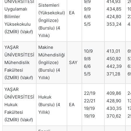
ÜNİVERSİTESİ
9/9
414,93
2
Sistemleri
Uygulamalı
9/9
434,85
1
(Yüksekokul)
EA
Bilimler
6/6
424,80
2
(İngilizce)
Yüksekokulu
5/5
353,24
4
(Burslu) (4
(İZMİR) (Vakıf)
Yıllık)
YAŞAR
Makine
10/9
413,01
6
ÜNİVERSİTESİ
Mühendisliği
9/8
450,92
5
Mühendislik
(İngilizce)
SAY
6/6
442,39
6
Fakültesi
(Burslu) (4
5/5
371,28
6
(İZMİR) (Vakıf)
Yıllık)
YAŞAR
22/19
409,86
2
ÜNİVERSİTESİ
Hukuk
22/21
428,90
1
Hukuk
(Burslu) (4
EA
19/19
430,35
1
Fakültesi
Yıllık)
19/19
370,62
2
(İZMİR) (Vakıf)