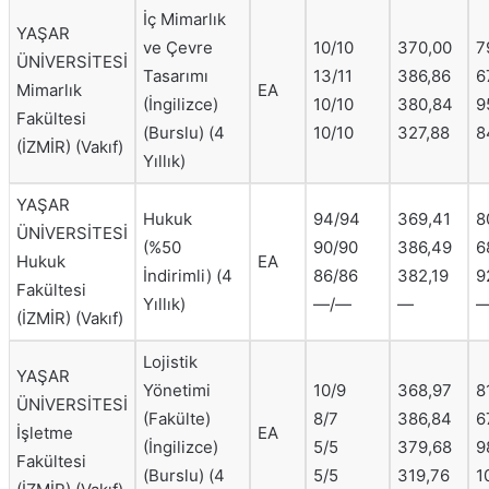
İç Mimarlık
YAŞAR
ve Çevre
10/10
370,00
7
ÜNİVERSİTESİ
Tasarımı
13/11
386,86
6
Mimarlık
EA
(İngilizce)
10/10
380,84
9
Fakültesi
(Burslu) (4
10/10
327,88
8
(İZMİR) (Vakıf)
Yıllık)
YAŞAR
Hukuk
94/94
369,41
8
ÜNİVERSİTESİ
(%50
90/90
386,49
6
Hukuk
EA
İndirimli) (4
86/86
382,19
9
Fakültesi
Yıllık)
—/—
—
(İZMİR) (Vakıf)
Lojistik
YAŞAR
Yönetimi
10/9
368,97
8
ÜNİVERSİTESİ
(Fakülte)
8/7
386,84
6
İşletme
EA
(İngilizce)
5/5
379,68
9
Fakültesi
(Burslu) (4
5/5
319,76
1