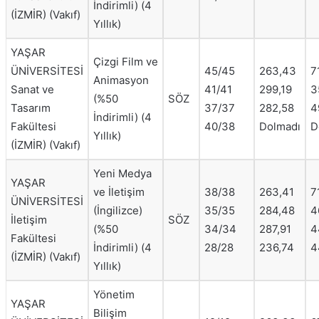
İndirimli) (4
(İZMİR) (Vakıf)
Yıllık)
YAŞAR
Çizgi Film ve
ÜNİVERSİTESİ
45/45
263,43
7
Animasyon
Sanat ve
41/41
299,19
3
(%50
SÖZ
Tasarım
37/37
282,58
4
İndirimli) (4
Fakültesi
40/38
Dolmadı
D
Yıllık)
(İZMİR) (Vakıf)
Yeni Medya
YAŞAR
ve İletişim
38/38
263,41
7
ÜNİVERSİTESİ
(İngilizce)
35/35
284,48
4
İletişim
SÖZ
(%50
34/34
287,91
4
Fakültesi
İndirimli) (4
28/28
236,74
4
(İZMİR) (Vakıf)
Yıllık)
Yönetim
YAŞAR
Bilişim