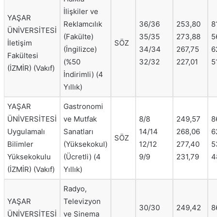
İlişkiler ve
YAŞAR
Reklamcılık
36/36
253,80
8
ÜNİVERSİTESİ
(Fakülte)
35/35
273,88
5
İletişim
SÖZ
(İngilizce)
34/34
267,75
6
Fakültesi
(%50
32/32
227,01
5
(İZMİR) (Vakıf)
İndirimli) (4
Yıllık)
YAŞAR
Gastronomi
ÜNİVERSİTESİ
ve Mutfak
8/8
249,57
8
Uygulamalı
Sanatları
14/14
268,06
6
SÖZ
Bilimler
(Yüksekokul)
12/12
277,40
5
Yüksekokulu
(Ücretli) (4
9/9
231,79
4
(İZMİR) (Vakıf)
Yıllık)
Radyo,
YAŞAR
Televizyon
30/30
249,42
8
ÜNİVERSİTESİ
ve Sinema