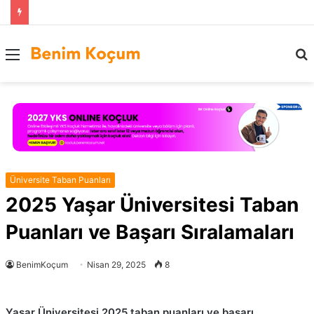
Menü
..
Üniversite Taban Puanları
2025 Yaşar Üniversitesi Taban
Puanları ve Başarı Sıralamaları
BenimKoçum
Nisan 29, 2025
8
Yaşar Üniversitesi 2025 taban puanları ve başarı