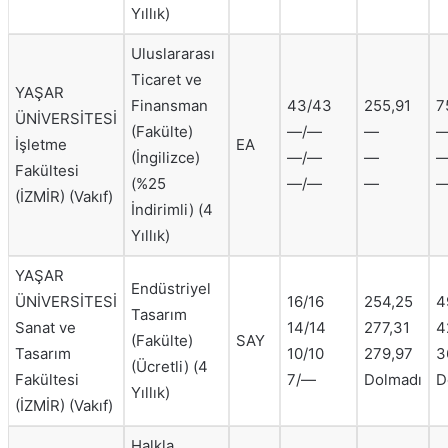
Yıllık)
Uluslararası
Ticaret ve
YAŞAR
Finansman
43/43
255,91
7
ÜNİVERSİTESİ
(Fakülte)
—/—
—
İşletme
EA
(İngilizce)
—/—
—
Fakültesi
(%25
—/—
—
(İZMİR) (Vakıf)
İndirimli) (4
Yıllık)
YAŞAR
Endüstriyel
ÜNİVERSİTESİ
16/16
254,25
4
Tasarım
Sanat ve
14/14
277,31
4
(Fakülte)
SAY
Tasarım
10/10
279,97
3
(Ücretli) (4
Fakültesi
7/—
Dolmadı
D
Yıllık)
(İZMİR) (Vakıf)
Halkla