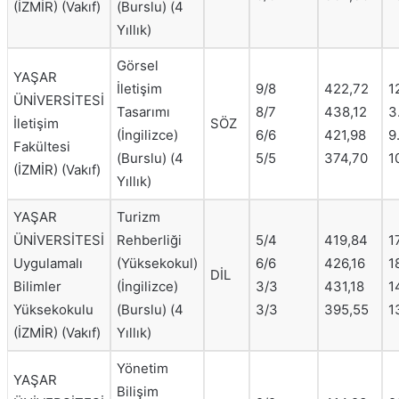
(İZMİR) (Vakıf)
(Burslu) (4
Yıllık)
Görsel
YAŞAR
İletişim
9/8
422,72
1
ÜNİVERSİTESİ
Tasarımı
8/7
438,12
3
İletişim
SÖZ
(İngilizce)
6/6
421,98
9
Fakültesi
(Burslu) (4
5/5
374,70
1
(İZMİR) (Vakıf)
Yıllık)
YAŞAR
Turizm
ÜNİVERSİTESİ
Rehberliği
5/4
419,84
1
Uygulamalı
(Yüksekokul)
6/6
426,16
1
DİL
Bilimler
(İngilizce)
3/3
431,18
1
Yüksekokulu
(Burslu) (4
3/3
395,55
1
(İZMİR) (Vakıf)
Yıllık)
Yönetim
YAŞAR
Bilişim