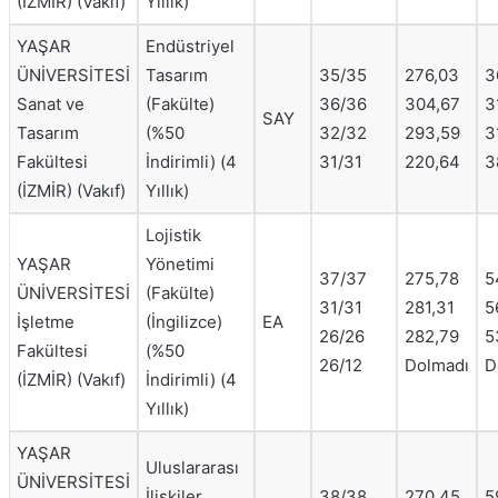
(İZMİR) (Vakıf)
Yıllık)
YAŞAR
Endüstriyel
ÜNİVERSİTESİ
Tasarım
35/35
276,03
3
Sanat ve
(Fakülte)
36/36
304,67
3
SAY
Tasarım
(%50
32/32
293,59
3
Fakültesi
İndirimli) (4
31/31
220,64
3
(İZMİR) (Vakıf)
Yıllık)
Lojistik
YAŞAR
Yönetimi
37/37
275,78
5
ÜNİVERSİTESİ
(Fakülte)
31/31
281,31
5
İşletme
(İngilizce)
EA
26/26
282,79
5
Fakültesi
(%50
26/12
Dolmadı
D
(İZMİR) (Vakıf)
İndirimli) (4
Yıllık)
YAŞAR
Uluslararası
ÜNİVERSİTESİ
İlişkiler
38/38
270,45
5