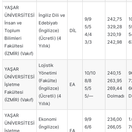
YAŞAR
ÜNİVERSİTESİ
İngiliz Dili ve
9/9
242,75
1
İnsan ve
Edebiyatı
5/5
329,28
5
Toplum
(İngilizce)
DİL
4/4
320,19
5
Bilimleri
(Ücretli) (4
3/3
242,98
6
Fakültesi
Yıllık)
(İZMİR) (Vakıf)
Lojistik
YAŞAR
Yönetimi
10/10
240,15
9
ÜNİVERSİTESİ
(Fakülte)
8/8
263,95
7
İşletme
EA
(İngilizce)
5/5
269,44
6
Fakültesi
(Ücretli) (4
5/—
Dolmadı
D
(İZMİR) (Vakıf)
Yıllık)
YAŞAR
Ekonomi
9/9
236,00
1
ÜNİVERSİTESİ
(İngilizce)
6/6
266,05
7
İşletme
EA