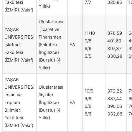
Fakültesi
7/7
320,85
1
Yıllık)
(İZMİR) (Vakıf)
Uluslararası
YAŞAR
Ticaret ve
11/10
378,59
6
ÜNİVERSİTESİ
Finansman
9/8
401,60
4
İşletme
(Fakülte)
EA
6/6
397,37
6
Fakültesi
(İngilizce)
5/5
338,28
6
(İZMİR) (Vakıf)
(Burslu) (4
Yıllık)
YAŞAR
ÜNİVERSİTESİ
Uluslararası
10/9
372,22
7
İnsan ve
İlişkiler
9/8
387,44
6
Toplum
(İngilizce)
EA
6/6
390,06
7
Bilimleri
(Burslu) (4
6/6
332,06
7
Fakültesi
Yıllık)
(İZMİR) (Vakıf)