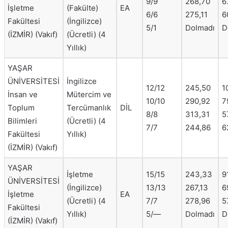
9/9
268,70
6
İşletme
(Fakülte)
EA
6/6
275,11
6
Fakültesi
(İngilizce)
5/1
Dolmadı
D
(İZMİR) (Vakıf)
(Ücretli) (4
Yıllık)
YAŞAR
ÜNİVERSİTESİ
İngilizce
12/12
245,50
1
İnsan ve
Mütercim ve
10/10
290,92
7
Toplum
Tercümanlık
DİL
8/8
313,31
5
Bilimleri
(Ücretli) (4
7/7
244,86
6
Fakültesi
Yıllık)
(İZMİR) (Vakıf)
YAŞAR
İşletme
15/15
243,33
9
ÜNİVERSİTESİ
(İngilizce)
13/13
267,13
6
İşletme
EA
(Ücretli) (4
7/7
278,96
5
Fakültesi
Yıllık)
5/—
Dolmadı
D
(İZMİR) (Vakıf)