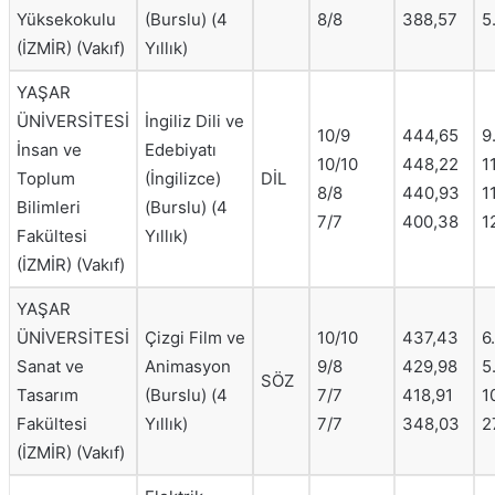
Yüksekokulu
(Burslu) (4
8/8
388,57
5
(İZMİR) (Vakıf)
Yıllık)
YAŞAR
ÜNİVERSİTESİ
İngiliz Dili ve
10/9
444,65
9
İnsan ve
Edebiyatı
10/10
448,22
1
Toplum
(İngilizce)
DİL
8/8
440,93
1
Bilimleri
(Burslu) (4
7/7
400,38
1
Fakültesi
Yıllık)
(İZMİR) (Vakıf)
YAŞAR
ÜNİVERSİTESİ
Çizgi Film ve
10/10
437,43
6
Sanat ve
Animasyon
9/8
429,98
5
SÖZ
Tasarım
(Burslu) (4
7/7
418,91
1
Fakültesi
Yıllık)
7/7
348,03
2
(İZMİR) (Vakıf)