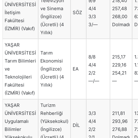
Televizyon
9/9
218,40
1
ÜNİVERSİTESİ
ve Sinema
4/4
257,48
7
İletişim
SÖZ
(İngilizce)
3/3
268,00
6
Fakültesi
(Ücretli) (4
3/—
Dolmadı
D
(İZMİR) (Vakıf)
Yıllık)
YAŞAR
ÜNİVERSİTESİ
Tarım
8/8
215,17
1
Tarım Bilimleri
Ekonomisi
4/4
229,16
1
ve
(İngilizce)
EA
2/2
254,21
8
Teknolojileri
(Ücretli) (4
—/—
—
Fakültesi
Yıllık)
(İZMİR) (Vakıf)
YAŞAR
Turizm
ÜNİVERSİTESİ
Rehberliği
3/3
211,81
1
Uygulamalı
(Yüksekokul)
4/4
293,96
7
DİL
Bilimler
(İngilizce)
2/2
276,88
7
Yüksekokulu
(Ücretli) (4
2/1
Dolmadı
D