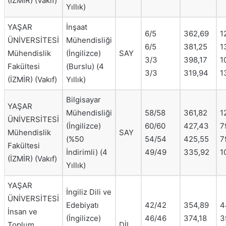
(İZMİR) (Vakıf)
Yıllık)
YAŞAR
İnşaat
6/5
362,69
1
ÜNİVERSİTESİ
Mühendisliği
6/5
381,25
1
Mühendislik
(İngilizce)
SAY
3/3
398,17
1
Fakültesi
(Burslu) (4
3/3
319,94
1
(İZMİR) (Vakıf)
Yıllık)
Bilgisayar
YAŞAR
Mühendisliği
58/58
361,82
1
ÜNİVERSİTESİ
(İngilizce)
60/60
427,43
7
Mühendislik
SAY
(%50
54/54
425,55
7
Fakültesi
İndirimli) (4
49/49
335,92
1
(İZMİR) (Vakıf)
Yıllık)
YAŞAR
İngiliz Dili ve
ÜNİVERSİTESİ
Edebiyatı
42/42
354,89
4
İnsan ve
(İngilizce)
46/46
374,18
3
Toplum
DİL