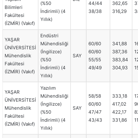
(%50
44/44
362,65
3
Bilimleri
İndirimli) (4
38/38
316,29
3
Fakültesi
Yıllık)
(İZMİR) (Vakıf)
Endüstri
YAŞAR
Mühendisliği
60/60
341,88
1
ÜNİVERSİTESİ
(İngilizce)
60/60
387,36
1
Mühendislik
SAY
(%50
55/55
383,84
1
Fakültesi
İndirimli) (4
49/49
304,93
1
(İZMİR) (Vakıf)
Yıllık)
Yazılım
YAŞAR
Mühendisliği
58/58
333,18
1
ÜNİVERSİTESİ
(İngilizce)
60/60
417,02
9
Mühendislik
SAY
(%50
47/47
422,17
8
Fakültesi
İndirimli) (4
43/43
331,86
1
(İZMİR) (Vakıf)
Yıllık)