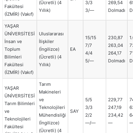
(Ücretli) (4
3/3
269,54
6
Fakültesi
Yıllık)
3/—
Dolmadı
D
(İZMİR) (Vakıf)
YAŞAR
ÜNİVERSİTESİ
Uluslararası
15/15
230,87
1
İnsan ve
İlişkiler
7/7
263,04
7
Toplum
(İngilizce)
EA
4/4
264,17
7
Bilimleri
(Ücretli) (4
5/—
Dolmadı
D
Fakültesi
Yıllık)
(İZMİR) (Vakıf)
Tarım
YAŞAR
Makineleri
ÜNİVERSİTESİ
ve
5/5
229,77
7
Tarım Bilimleri
Teknolojileri
3/3
247,19
6
ve
SAY
Mühendisliği
2/2
234,42
6
Teknolojileri
(İngilizce)
—/—
—
Fakültesi
(Ücretli) (4