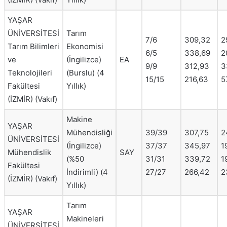
YAŞAR
ÜNİVERSİTESİ
Tarım
7/6
309,32
2
Tarım Bilimleri
Ekonomisi
6/5
338,69
2
ve
(İngilizce)
EA
9/9
312,93
3
Teknolojileri
(Burslu) (4
15/15
216,63
5
Fakültesi
Yıllık)
(İZMİR) (Vakıf)
Makine
YAŞAR
Mühendisliği
39/39
307,75
2
ÜNİVERSİTESİ
(İngilizce)
37/37
345,97
1
Mühendislik
SAY
(%50
31/31
339,72
1
Fakültesi
İndirimli) (4
27/27
266,42
2
(İZMİR) (Vakıf)
Yıllık)
Tarım
YAŞAR
Makineleri
ÜNİVERSİTESİ