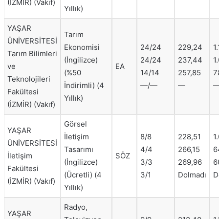
(İZMİR) (Vakıf)
Yıllık)
YAŞAR
Tarım
ÜNİVERSİTESİ
Ekonomisi
24/24
229,24
1
Tarım Bilimleri
(İngilizce)
24/24
237,44
1
ve
EA
(%50
14/14
257,85
7
Teknolojileri
İndirimli) (4
—/—
—
Fakültesi
Yıllık)
(İZMİR) (Vakıf)
Görsel
YAŞAR
İletişim
8/8
228,51
1
ÜNİVERSİTESİ
Tasarımı
4/4
266,15
6
İletişim
SÖZ
(İngilizce)
3/3
269,96
6
Fakültesi
(Ücretli) (4
3/1
Dolmadı
D
(İZMİR) (Vakıf)
Yıllık)
Radyo,
YAŞAR