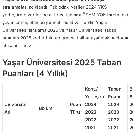
sıralamaları
açıklandı. Tablodaki veriler 2024 YKS
yerleştirme verilerine aittir ve tamamı ÖSYM-YÖK tarafından
yayımlanmış olan en güncel resmî verilerdir. Yaşar
Üniversitesi sıralama 2025 ve Yaşar Üniversitesi taban
puanları 2025 verilerinin en güncel haline aşağıdaki tablodan
ulaşabilirsiniz.
Yaşar Üniversitesi 2025 Taban
Puanları (4 Yıllık)
Kont./
Taban
B
Yerleşen
Puanı
S
Üniversite
Puan
2024
2024
2
Bölüm
Adı
Türü
2023
2023
2
2022
2022
2
2021
2021
2