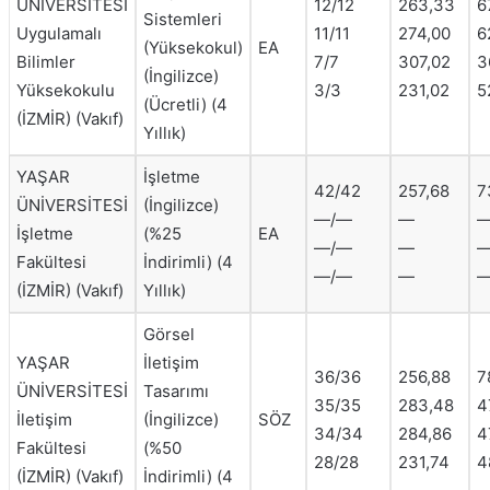
ÜNİVERSİTESİ
12/12
263,33
6
Sistemleri
Uygulamalı
11/11
274,00
6
(Yüksekokul)
EA
Bilimler
7/7
307,02
3
(İngilizce)
Yüksekokulu
3/3
231,02
5
(Ücretli) (4
(İZMİR) (Vakıf)
Yıllık)
YAŞAR
İşletme
42/42
257,68
7
ÜNİVERSİTESİ
(İngilizce)
—/—
—
İşletme
(%25
EA
—/—
—
Fakültesi
İndirimli) (4
—/—
—
(İZMİR) (Vakıf)
Yıllık)
Görsel
YAŞAR
İletişim
36/36
256,88
7
ÜNİVERSİTESİ
Tasarımı
35/35
283,48
4
İletişim
(İngilizce)
SÖZ
34/34
284,86
4
Fakültesi
(%50
28/28
231,74
4
(İZMİR) (Vakıf)
İndirimli) (4