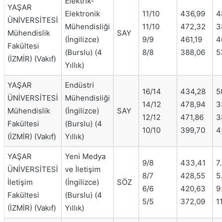
Elektrik-
YAŞAR
Elektronik
11/10
436,99
4
ÜNİVERSİTESİ
Mühendisliği
11/10
472,32
3
Mühendislik
SAY
(İngilizce)
9/9
461,19
4
Fakültesi
(Burslu) (4
8/8
388,06
5
(İZMİR) (Vakıf)
Yıllık)
YAŞAR
Endüstri
16/14
434,28
5
ÜNİVERSİTESİ
Mühendisliği
14/12
478,94
3
Mühendislik
(İngilizce)
SAY
12/12
471,86
3
Fakültesi
(Burslu) (4
10/10
399,70
4
(İZMİR) (Vakıf)
Yıllık)
YAŞAR
Yeni Medya
9/8
433,41
7
ÜNİVERSİTESİ
ve İletişim
8/7
428,55
5
İletişim
(İngilizce)
SÖZ
6/6
420,63
9
Fakültesi
(Burslu) (4
5/5
372,09
1
(İZMİR) (Vakıf)
Yıllık)