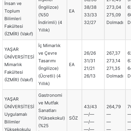
İnsan ve
(İngilizce)
38/38
273,04
6
Toplum
EA
(%50
33/33
275,09
6
Bilimleri
İndirimli) (4
32/27
Dolmadı
D
Fakültesi
Yıllık)
(İZMİR) (Vakıf)
İç Mimarlık
YAŞAR
ve Çevre
26/26
267,37
6
ÜNİVERSİTESİ
Tasarımı
31/31
273,14
6
Mimarlık
EA
(İngilizce)
21/21
271,35
6
Fakültesi
(Ücretli) (4
26/13
Dolmadı
D
(İZMİR) (Vakıf)
Yıllık)
Gastronomi
YAŞAR
ve Mutfak
ÜNİVERSİTESİ
43/43
264,79
7
Sanatları
Uygulamalı
—/—
—
(Yüksekokul)
SÖZ
Bilimler
—/—
—
(%25
Yüksekokulu
—/—
—