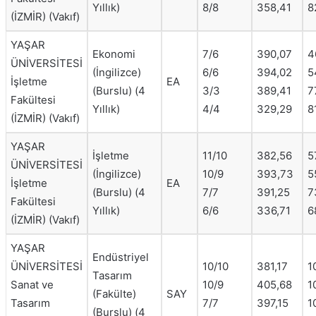
Yıllık)
8/8
358,41
8
(İZMİR) (Vakıf)
YAŞAR
Ekonomi
7/6
390,07
4
ÜNİVERSİTESİ
(İngilizce)
6/6
394,02
5
İşletme
EA
(Burslu) (4
3/3
389,41
7
Fakültesi
Yıllık)
4/4
329,29
8
(İZMİR) (Vakıf)
YAŞAR
İşletme
11/10
382,56
5
ÜNİVERSİTESİ
(İngilizce)
10/9
393,73
5
İşletme
EA
(Burslu) (4
7/7
391,25
7
Fakültesi
Yıllık)
6/6
336,71
6
(İZMİR) (Vakıf)
YAŞAR
Endüstriyel
ÜNİVERSİTESİ
10/10
381,17
1
Tasarım
Sanat ve
10/9
405,68
1
(Fakülte)
SAY
Tasarım
7/7
397,15
1
(Burslu) (4