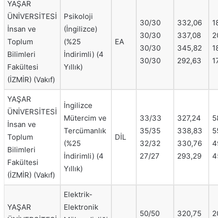
YAŞAR
ÜNİVERSİTESİ
Psikoloji
30/30
332,06
1
İnsan ve
(İngilizce)
30/30
337,08
2
Toplum
(%25
EA
30/30
345,82
1
Bilimleri
İndirimli) (4
30/30
292,63
1
Fakültesi
Yıllık)
(İZMİR) (Vakıf)
YAŞAR
İngilizce
ÜNİVERSİTESİ
Mütercim ve
33/33
327,24
5
İnsan ve
Tercümanlık
35/35
338,83
5
Toplum
DİL
(%25
32/32
330,76
4
Bilimleri
İndirimli) (4
27/27
293,29
4
Fakültesi
Yıllık)
(İZMİR) (Vakıf)
Elektrik-
YAŞAR
Elektronik
50/50
320,75
2