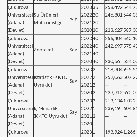
Çukurova
2023
35
258,492
544.7
Üniversitesi
Su Ürünleri
2022
20
246,801
544.0
Say
(Adana)
Mühendisliği
2021
20
—
—
(Devlet)
2020
20
223,627
587.0
Çukurova
2023
40
256,404
560.1
Üniversitesi
2022
40
242,697
575.4
Zootekni
Say
(Adana)
2021
40
—
—
(Devlet)
2020
40
230,56
534.0
Çukurova
2023
2
218,304
955.5
Üniversitesi
İstatistik (KKTC
2022
2
252,063
507.2
Say
(Adana)
Uyruklu)
2021
2
—
—
(Devlet)
2020
2
223,312
590.0
Çukurova
2023
2
213,134
1.022
Üniversitesi
İç Mimarlık
2022
1
239,19
604.8
Say
(Adana)
(KKTC Uyruklu)
2021
2
—
—
(Devlet)
2020
—
—
—
Çukurova
2023
1
193,924
1.266