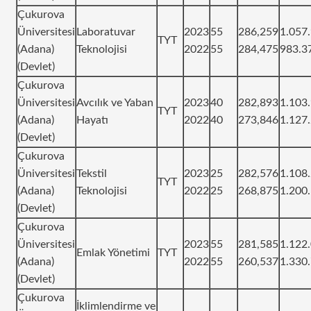
Çukurova
Üniversitesi
Laboratuvar
2023
55
286,259
1.057
TYT
(Adana)
Teknolojisi
2022
55
284,475
983.3
(Devlet)
Çukurova
Üniversitesi
Avcılık ve Yaban
2023
40
282,893
1.103
TYT
(Adana)
Hayatı
2022
40
273,846
1.127
(Devlet)
Çukurova
Üniversitesi
Tekstil
2023
25
282,576
1.108
TYT
(Adana)
Teknolojisi
2022
25
268,875
1.200
(Devlet)
Çukurova
Üniversitesi
2023
55
281,585
1.122
Emlak Yönetimi
TYT
(Adana)
2022
55
260,537
1.330
(Devlet)
Çukurova
İklimlendirme ve