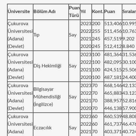
Puan
Üniversite
Bölüm Adı
Yıl
Kont.
Puan
Sırala
Türü
Çukurova
2023
200
513,406
10.99
Üniversitesi
2022
255
511,456
10.76
Tıp
Say
(Adana)
2021
245
457,519
9.202
(Devlet)
2020
245
512,412
8.840
Çukurova
2023
100
481,364
31.53
Üniversitesi
2022
100
482,095
30.10
Diş Hekimliği
Say
(Adana)
2021
100
424,515
25.50
(Devlet)
2020
100
487,181
24.40
Çukurova
2023
70
468,146
42.13
Bilgisayar
Üniversitesi
2022
70
465,883
43.12
Mühendisliği
Say
(Adana)
2021
70
388,957
52.81
(İngilizce)
(Devlet)
2020
70
446,138
57.90
Çukurova
2023
60
460,539
48.80
Üniversitesi
2022
60
461,737
46.47
Eczacılık
Say
(Adana)
2021
70
403,371
40.72