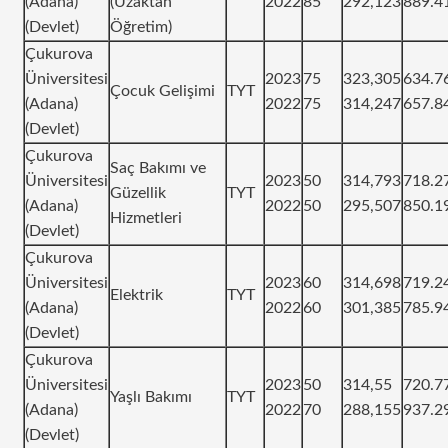
(Adana)
(Uzaktan
2022
85
292,123
889.4
(Devlet)
Öğretim)
Çukurova
Üniversitesi
2023
75
323,305
634.7
Çocuk Gelişimi
TYT
(Adana)
2022
75
314,247
657.8
(Devlet)
Çukurova
Saç Bakımı ve
Üniversitesi
2023
50
314,793
718.2
Güzellik
TYT
(Adana)
2022
50
295,507
850.1
Hizmetleri
(Devlet)
Çukurova
Üniversitesi
2023
60
314,698
719.2
Elektrik
TYT
(Adana)
2022
60
301,385
785.9
(Devlet)
Çukurova
Üniversitesi
2023
50
314,55
720.7
Yaşlı Bakımı
TYT
(Adana)
2022
70
288,155
937.2
(Devlet)