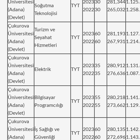
Üniversitesi
2023
30
281,344
1.125
Soğutma
TYT
(Adana)
2022
30
265,032
1.258
Teknolojisi
(Devlet)
Çukurova
Turizm ve
Üniversitesi
2023
60
281,193
1.127
Seyahat
TYT
(Adana)
2022
60
267,931
1.214
Hizmetleri
(Devlet)
Çukurova
Üniversitesi
2023
35
280,912
1.131
Elektrik
TYT
(Adana)
2022
35
276,636
1.087
(Devlet)
Çukurova
Üniversitesi
Bilgisayar
2023
55
280,218
1.141
TYT
(Adana)
Programcılığı
2022
55
273,662
1.129
(Devlet)
Çukurova
Üniversitesi
İş Sağlığı ve
2023
60
280,135
1.142
TYT
(Adana)
Güvenliği
2022
60
272,696
1.143