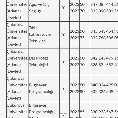
Üniversitesi
Ağız ve Diş
2023
50
347,08
444.2
TYT
(Adana)
Sağlığı
2022
70
333,398
501.5
(Devlet)
Çukurova
Tıbbi
Üniversitesi
2023
50
345,543
454.9
Laboratuvar
TYT
(Adana)
2022
75
332,768
506.0
Teknikleri
(Devlet)
Çukurova
Üniversitesi
Diş Protez
2023
50
342,145
479.1
TYT
(Adana)
Teknolojisi
2022
70
326,53
552.8
(Devlet)
Çukurova
Üniversitesi
Bilgisayar
2023
80
340,024
495.0
TYT
(Adana)
Programcılığı
2022
80
332,326
509.2
(Devlet)
Çukurova
Bilgisayar
Üniversitesi
Programcılığı
2023
85
330,933
567.5
TYT