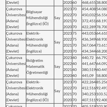
(Devlet)
2020
60
468,655
38.80
Çukurova
2023
70
454,408
54.08
Bilgisayar
Üniversitesi
2022
70
450,032
56.55
Mühendisliği
Say
(Adana)
2021
70
372,451
68.19
(İngilizce) (İÖ)
(Devlet)
2020
70
422,289
78.70
Çukurova
Elektrik-
2023
75
443,053
64.61
Üniversitesi
Elektronik
2022
75
436,349
68.93
Say
(Adana)
Mühendisliği
2021
70
367,064
73.61
(Devlet)
(İngilizce)
2020
70
434,344
68.20
Çukurova
2023
40
440,72
66.79
İlköğretim
Üniversitesi
2022
40
441,647
64.09
Matematik
Say
(Adana)
2021
40
380,519
60.44
Öğretmenliği
(Devlet)
2020
40
445,09
58.80
Çukurova
Elektrik-
2023
70
422,264
85.25
Üniversitesi
Elektronik
2022
70
412,516
92.49
Say
(Adana)
Mühendisliği
2021
70
340,253
103.5
(Devlet)
(İngilizce) (İÖ)
2020
70
407,511
92.40
Çukurova
2023
70
405,519
103.9