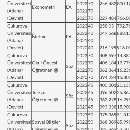
Üniversitesi
2022
70
256,482
800.1
Ekonometri
EA
(Adana)
2021
70
—
—
(Devlet)
2020
70
229,484
766.0
Çukurova
2023
40
258,03
792.7
Üniversitesi
2022
40
249,568
883.1
İşletme
EA
(Adana)
2021
40
—
—
(Devlet)
2020
40
216,199
916.0
Çukurova
2023
70
408,597
14.88
Üniversitesi
Okul Öncesi
2022
70
406,184
17.77
Söz
(Adana)
Öğretmenliği
2021
70
362,364
16.23
(Devlet)
2020
70
394,234
15.30
Çukurova
2023
45
400,201
21.13
Üniversitesi
Türkçe
2022
45
396,502
25.86
Söz
(Adana)
Öğretmenliği
2021
45
362,278
16.29
(Devlet)
2020
45
393,338
15.90
Çukurova
2023
50
375,369
51.81
Üniversitesi
Sosyal Bilgiler
2022
50
368,389
65.99
Söz
(Adana)
Öğretmenliği
2021
50
326,969
53.50