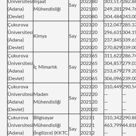
Üniversitesi
İnşaat
2022
80
303,517
282.8
Say
(Adana)
Mühendisliği
2021
80
249,281
294.7
(Devlet)
2020
80
304,484
243.0
Çukurova
2023
20
312,047
285.3
Üniversitesi
2022
20
296,631
304.1
Kimya
Say
(Adana)
2021
20
237,845
339.6
(Devlet)
2020
20
270,829
339.0
Çukurova
2023
65
311,622
286.7
Üniversitesi
2022
65
304,857
279.0
İç Mimarlık
Say
(Adana)
2021
65
253,679
279.2
(Devlet)
2020
65
306,096
239.0
Çukurova
2023
20
310,449
290.5
Üniversitesi
Maden
2022
20
—
—
Say
(Adana)
Mühendisliği
2021
20
—
—
(Devlet)
2020
20
—
—
Çukurova
Bilgisayar
2023
1
310,342
290.8
Üniversitesi
Mühendisliği
2022
1
463,799
44.81
Say
(Adana)
(İngilizce) (KKTC
2021
2
—
—