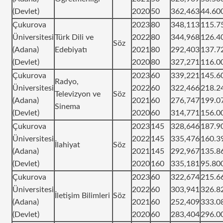
(Devlet)
2020
50
362,463
44.60
Çukurova
2023
80
348,113
115.7
Üniversitesi
Türk Dili ve
2022
80
344,968
126.4
Söz
(Adana)
Edebiyatı
2021
80
292,403
137.7
(Devlet)
2020
80
327,271
116.0
Çukurova
2023
60
339,221
145.6
Radyo,
Üniversitesi
2022
60
322,466
218.2
Televizyon ve
Söz
(Adana)
2021
60
276,747
199.0
Sinema
(Devlet)
2020
60
314,771
156.0
Çukurova
2023
145
328,646
187.9
Üniversitesi
2022
145
335,476
160.3
İlahiyat
Söz
(Adana)
2021
145
292,967
135.8
(Devlet)
2020
160
335,181
95.80
Çukurova
2023
60
322,674
215.6
Üniversitesi
2022
60
303,941
326.8
İletişim Bilimleri
Söz
(Adana)
2021
60
252,409
333.0
(Devlet)
2020
60
283,404
296.0