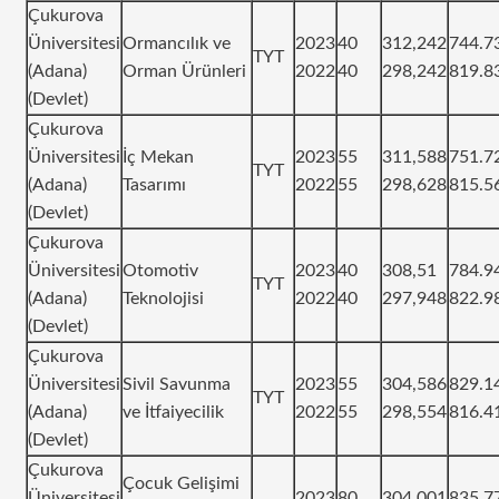
Çukurova
Üniversitesi
Ormancılık ve
2023
40
312,242
744.7
TYT
(Adana)
Orman Ürünleri
2022
40
298,242
819.8
(Devlet)
Çukurova
Üniversitesi
İç Mekan
2023
55
311,588
751.7
TYT
(Adana)
Tasarımı
2022
55
298,628
815.5
(Devlet)
Çukurova
Üniversitesi
Otomotiv
2023
40
308,51
784.9
TYT
(Adana)
Teknolojisi
2022
40
297,948
822.9
(Devlet)
Çukurova
Üniversitesi
Sivil Savunma
2023
55
304,586
829.1
TYT
(Adana)
ve İtfaiyecilik
2022
55
298,554
816.4
(Devlet)
Çukurova
Çocuk Gelişimi
Üniversitesi
2023
80
304,001
835.7