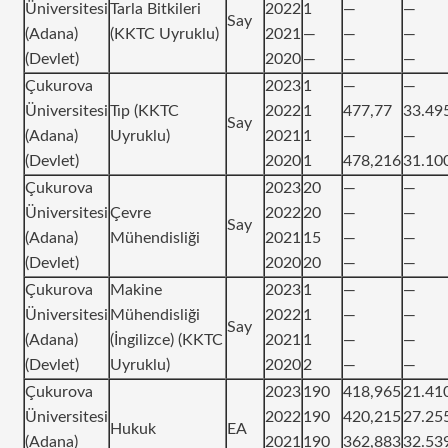
Üniversitesi
Tarla Bitkileri
2022
1
—
—
Say
(Adana)
(KKTC Uyruklu)
2021
—
—
—
(Devlet)
2020
—
—
—
Çukurova
2023
1
—
—
Üniversitesi
Tıp (KKTC
2022
1
477,77
33.49
Say
(Adana)
Uyruklu)
2021
1
—
—
(Devlet)
2020
1
478,216
31.10
Çukurova
2023
20
—
—
Üniversitesi
Çevre
2022
20
—
—
Say
(Adana)
Mühendisliği
2021
15
—
—
(Devlet)
2020
20
—
—
Çukurova
Makine
2023
1
—
—
Üniversitesi
Mühendisliği
2022
1
—
—
Say
(Adana)
(İngilizce) (KKTC
2021
1
—
—
(Devlet)
Uyruklu)
2020
2
—
—
Çukurova
2023
190
418,965
21.41
Üniversitesi
2022
190
420,215
27.25
Hukuk
EA
(Adana)
2021
190
362,883
32.53