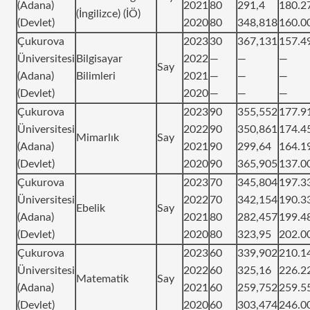
(Adana)
2021
80
291,4
180.2
(İngilizce) (İÖ)
(Devlet)
2020
80
348,818
160.0
Çukurova
2023
30
367,131
157.4
Üniversitesi
Bilgisayar
2022
—
—
—
Say
(Adana)
Bilimleri
2021
—
—
—
(Devlet)
2020
—
—
—
Çukurova
2023
90
355,552
177.9
Üniversitesi
2022
90
350,861
174.4
Mimarlık
Say
(Adana)
2021
90
299,64
164.1
(Devlet)
2020
90
365,905
137.0
Çukurova
2023
70
345,804
197.3
Üniversitesi
2022
70
342,154
190.3
Ebelik
Say
(Adana)
2021
80
282,457
199.4
(Devlet)
2020
80
323,95
202.0
Çukurova
2023
60
339,902
210.1
Üniversitesi
2022
60
325,16
226.2
Matematik
Say
(Adana)
2021
60
259,752
259.5
(Devlet)
2020
60
303,474
246.0