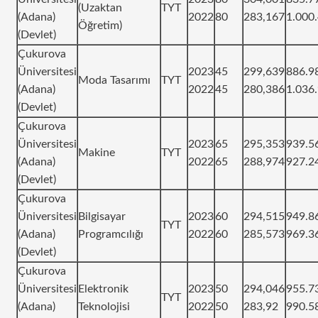
(Uzaktan
TYT
(Adana)
2022
80
283,167
1.000
Öğretim)
(Devlet)
Çukurova
Üniversitesi
2023
45
299,639
886.9
Moda Tasarımı
TYT
(Adana)
2022
45
280,386
1.036
(Devlet)
Çukurova
Üniversitesi
2023
65
295,353
939.5
Makine
TYT
(Adana)
2022
65
288,974
927.2
(Devlet)
Çukurova
Üniversitesi
Bilgisayar
2023
60
294,515
949.8
TYT
(Adana)
Programcılığı
2022
60
285,573
969.3
(Devlet)
Çukurova
Üniversitesi
Elektronik
2023
50
294,046
955.7
TYT
(Adana)
Teknolojisi
2022
50
283,92
990.5