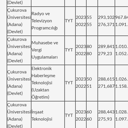
(Devlet)
Çukurova
Radyo ve
Üniversitesi
2023
55
293,102
967.8
Televizyon
TYT
(Adana)
2022
55
276,371
1.091
Programcılığı
(Devlet)
Çukurova
Muhasebe ve
Üniversitesi
2023
80
289,841
1.010
Vergi
TYT
(Adana)
2022
80
279,23
1.052
Uygulamaları
(Devlet)
Elektronik
Çukurova
Haberleşme
Üniversitesi
2023
50
288,615
1.026
Teknolojisi
TYT
(Adana)
2022
51
271,687
1.158
(Uzaktan
(Devlet)
Öğretim)
Çukurova
Üniversitesi
İnşaat
2023
60
288,443
1.028
TYT
(Adana)
Teknolojisi
2022
60
275,93
1.097
(Devlet)