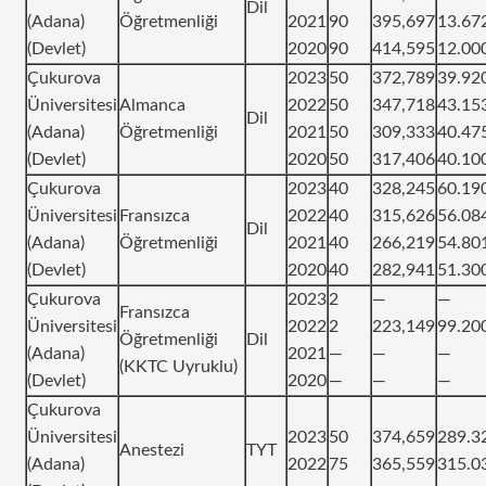
Dil
(Adana)
Öğretmenliği
2021
90
395,697
13.67
(Devlet)
2020
90
414,595
12.00
Çukurova
2023
50
372,789
39.92
Üniversitesi
Almanca
2022
50
347,718
43.15
Dil
(Adana)
Öğretmenliği
2021
50
309,333
40.47
(Devlet)
2020
50
317,406
40.10
Çukurova
2023
40
328,245
60.19
Üniversitesi
Fransızca
2022
40
315,626
56.08
Dil
(Adana)
Öğretmenliği
2021
40
266,219
54.80
(Devlet)
2020
40
282,941
51.30
Çukurova
2023
2
—
—
Fransızca
Üniversitesi
2022
2
223,149
99.20
Öğretmenliği
Dil
(Adana)
2021
—
—
—
(KKTC Uyruklu)
(Devlet)
2020
—
—
—
Çukurova
Üniversitesi
2023
50
374,659
289.3
Anestezi
TYT
(Adana)
2022
75
365,559
315.0