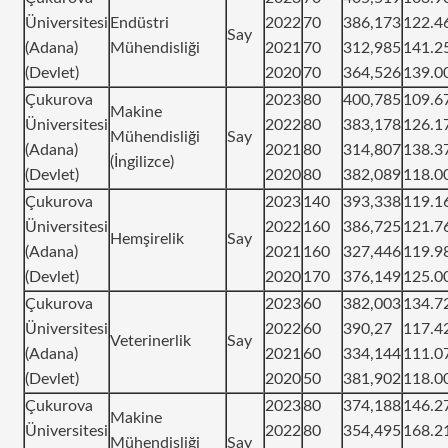
Üniversitesi
Endüstri
2022
70
386,173
122.4
Say
(Adana)
Mühendisliği
2021
70
312,985
141.2
(Devlet)
2020
70
364,526
139.0
Çukurova
2023
80
400,785
109.6
Makine
Üniversitesi
2022
80
383,178
126.1
Mühendisliği
Say
(Adana)
2021
80
314,807
138.3
(İngilizce)
(Devlet)
2020
80
382,089
118.0
Çukurova
2023
140
393,338
119.1
Üniversitesi
2022
160
386,725
121.7
Hemşirelik
Say
(Adana)
2021
160
327,446
119.9
(Devlet)
2020
170
376,149
125.0
Çukurova
2023
60
382,003
134.7
Üniversitesi
2022
60
390,27
117.4
Veterinerlik
Say
(Adana)
2021
60
334,144
111.0
(Devlet)
2020
50
381,902
118.0
Çukurova
2023
80
374,188
146.2
Makine
Üniversitesi
2022
80
354,495
168.2
Mühendisliği
Say