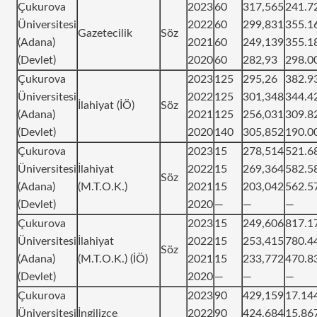
Çukurova
2023
60
317,565
241.7
Üniversitesi
2022
60
299,831
355.1
Gazetecilik
Söz
(Adana)
2021
60
249,139
355.1
(Devlet)
2020
60
282,93
298.0
Çukurova
2023
125
295,26
382.9
Üniversitesi
2022
125
301,348
344.4
İlahiyat (İÖ)
Söz
(Adana)
2021
125
256,031
309.8
(Devlet)
2020
140
305,852
190.0
Çukurova
2023
15
278,514
521.6
Üniversitesi
İlahiyat
2022
15
269,364
582.5
Söz
(Adana)
(M.T.O.K.)
2021
15
203,042
562.5
(Devlet)
2020
—
—
—
Çukurova
2023
15
249,606
817.1
Üniversitesi
İlahiyat
2022
15
253,415
780.4
Söz
(Adana)
(M.T.O.K.) (İÖ)
2021
15
233,772
470.8
(Devlet)
2020
—
—
—
Çukurova
2023
90
429,159
17.14
Üniversitesi
İngilizce
2022
90
424,684
15.86