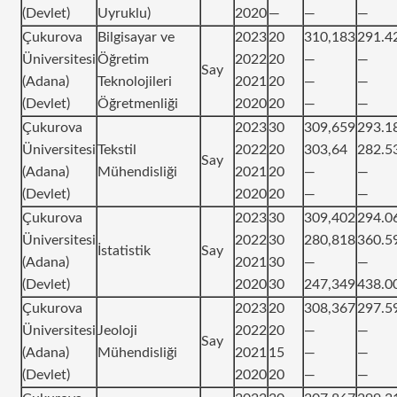
(Devlet)
Uyruklu)
2020
—
—
—
Çukurova
Bilgisayar ve
2023
20
310,183
291.4
Üniversitesi
Öğretim
2022
20
—
—
Say
(Adana)
Teknolojileri
2021
20
—
—
(Devlet)
Öğretmenliği
2020
20
—
—
Çukurova
2023
30
309,659
293.1
Üniversitesi
Tekstil
2022
20
303,64
282.5
Say
(Adana)
Mühendisliği
2021
20
—
—
(Devlet)
2020
20
—
—
Çukurova
2023
30
309,402
294.0
Üniversitesi
2022
30
280,818
360.5
İstatistik
Say
(Adana)
2021
30
—
—
(Devlet)
2020
30
247,349
438.0
Çukurova
2023
20
308,367
297.5
Üniversitesi
Jeoloji
2022
20
—
—
Say
(Adana)
Mühendisliği
2021
15
—
—
(Devlet)
2020
20
—
—