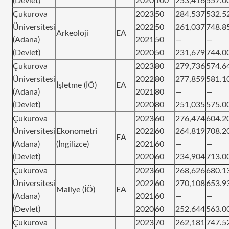
(Devlet)
2020
100
253,416
557.0
Çukurova
2023
50
284,537
532.5
Üniversitesi
2022
50
261,037
748.8
Arkeoloji
EA
(Adana)
2021
50
—
—
(Devlet)
2020
50
231,679
744.0
Çukurova
2023
80
279,736
574.6
Üniversitesi
2022
80
277,859
581.1
İşletme (İÖ)
EA
(Adana)
2021
80
—
—
(Devlet)
2020
80
251,035
575.0
Çukurova
2023
60
276,474
604.2
Üniversitesi
Ekonometri
2022
60
264,819
708.2
EA
(Adana)
(İngilizce)
2021
60
—
—
(Devlet)
2020
60
234,904
713.0
Çukurova
2023
60
268,626
680.1
Üniversitesi
2022
60
270,108
653.9
Maliye (İÖ)
EA
(Adana)
2021
60
—
—
(Devlet)
2020
60
252,644
563.0
Çukurova
2023
70
262,181
747.5