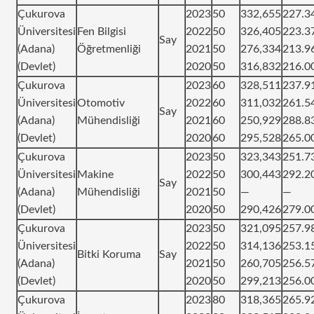
Çukurova
2023
50
332,655
227.3
Üniversitesi
Fen Bilgisi
2022
50
326,405
223.3
Say
(Adana)
Öğretmenliği
2021
50
276,334
213.9
(Devlet)
2020
50
316,832
216.0
Çukurova
2023
60
328,511
237.9
Üniversitesi
Otomotiv
2022
60
311,032
261.5
Say
(Adana)
Mühendisliği
2021
60
250,929
288.8
(Devlet)
2020
60
295,528
265.0
Çukurova
2023
50
323,343
251.7
Üniversitesi
Makine
2022
50
300,443
292.2
Say
(Adana)
Mühendisliği
2021
50
—
—
(Devlet)
2020
50
290,426
279.0
Çukurova
2023
50
321,095
257.9
Üniversitesi
2022
50
314,136
253.1
Bitki Koruma
Say
(Adana)
2021
50
260,705
256.5
(Devlet)
2020
50
299,213
256.0
Çukurova
2023
80
318,365
265.9