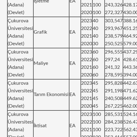
İşletme
EA
(Adana)
2021
100
243,326
428.1
(Devlet)
2020
100
272,327
430.0
Çukurova
2023
40
303,547
388.1
Üniversitesi
2022
40
293,967
451.2
Grafik
EA
(Adana)
2021
40
238,579
464.9
(Devlet)
2020
30
250,525
579.0
Çukurova
2023
60
296,555
437.2
Üniversitesi
2022
60
297,24
428.6
Maliye
EA
(Adana)
2021
60
241,32
443.3
(Devlet)
2020
60
278,595
394.0
Çukurova
2023
45
295,828
442.6
Üniversitesi
2022
45
291,198
471.6
Tarım Ekonomisi
EA
(Adana)
2021
45
240,508
449.6
(Devlet)
2020
45
267,225
462.0
Çukurova
2023
100
285,531
524.1
Üniversitesi
2022
100
284,238
526.4
İktisat
EA
(Adana)
2021
100
223,722
562.4