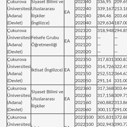
Çukurova
Siyaset Bilimi ve
2023
40
336,95
209.6
Üniversitesi
Uluslararası
2022
40
339,167
213.1
EA
(Adana)
İlişkiler
2021
40
284,46
203.6
(Devlet)
(İngilizce)
2020
40
329,634
187.0
Çukurova
2023
20
318,948
294.8
Üniversitesi
Felsefe Grubu
2022
20
—
—
EA
(Adana)
Öğretmenliği
2021
20
—
—
(Devlet)
2020
20
—
—
Çukurova
2023
50
317,831
300.8
Üniversitesi
2022
50
314,726
322.4
İktisat (İngilizce)
EA
(Adana)
2021
50
252,512
364.6
(Devlet)
2020
50
291,14
331.0
Çukurova
2023
60
317,368
303.4
Siyaset Bilimi ve
Üniversitesi
2022
60
317,158
309.7
Uluslararası
EA
(Adana)
2021
60
260,882
313.8
İlişkiler
(Devlet)
2020
60
300,117
291.0
Çukurova
2023
100
305,831
372.8
Üniversitesi
2022
100
302,943
390.7