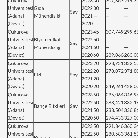
Çukurova
2023
30
307,867
299.3
Üniversitesi
Gıda
2022
30
—
—
Say
(Adana)
Mühendisliği
2021
—
—
—
(Devlet)
2020
—
—
—
Çukurova
2023
45
307,749
299.6
Üniversitesi
Biyomedikal
2022
60
—
—
Say
(Adana)
Mühendisliği
2021
60
—
—
(Devlet)
2020
60
289,066
283.0
Çukurova
2023
20
298,731
332.5
Üniversitesi
2022
20
278,072
371.8
Fizik
Say
(Adana)
2021
20
—
—
(Devlet)
2020
20
249,261
428.0
Çukurova
2023
50
295,064
346.9
Üniversitesi
2022
50
288,421
332.1
Bahçe Bitkileri
Say
(Adana)
2021
50
238,504
336.8
(Devlet)
2020
50
274,433
327.0
Çukurova
2023
50
291,846
360.3
Üniversitesi
2022
50
280,583
361.5
Biyoloji
Say