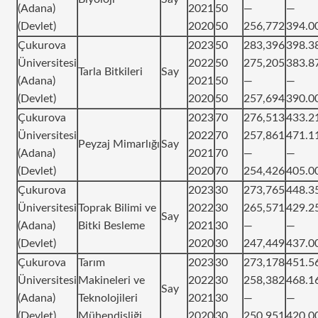
(Adana)
2021
50
—
—
(Devlet)
2020
50
256,772
394.0
Çukurova
2023
50
283,396
398.3
Üniversitesi
2022
50
275,205
383.8
Tarla Bitkileri
Say
(Adana)
2021
50
—
—
(Devlet)
2020
50
257,694
390.0
Çukurova
2023
70
276,513
433.2
Üniversitesi
2022
70
257,861
471.1
Peyzaj Mimarlığı
Say
(Adana)
2021
70
—
—
(Devlet)
2020
70
254,426
405.0
Çukurova
2023
30
273,765
448.3
Üniversitesi
Toprak Bilimi ve
2022
30
265,571
429.2
Say
(Adana)
Bitki Besleme
2021
30
—
—
(Devlet)
2020
30
247,449
437.0
Çukurova
Tarım
2023
30
273,178
451.5
Üniversitesi
Makineleri ve
2022
30
258,382
468.1
Say
(Adana)
Teknolojileri
2021
30
—
—
(Devlet)
Mühendisliği
2020
30
250,951
420.0