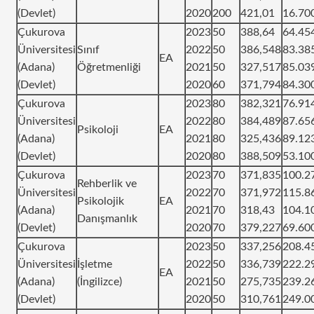
(Devlet)
2020
200
421,01
16.70
Çukurova
2023
50
388,64
64.45
Üniversitesi
Sınıf
2022
50
386,548
83.38
EA
(Adana)
Öğretmenliği
2021
50
327,517
85.03
(Devlet)
2020
60
371,794
84.30
Çukurova
2023
80
382,321
76.91
Üniversitesi
2022
80
384,489
87.65
Psikoloji
EA
(Adana)
2021
80
325,436
89.12
(Devlet)
2020
80
388,509
53.10
Çukurova
2023
70
371,835
100.2
Rehberlik ve
Üniversitesi
2022
70
371,972
115.8
Psikolojik
EA
(Adana)
2021
70
318,43
104.1
Danışmanlık
(Devlet)
2020
70
379,227
69.60
Çukurova
2023
50
337,256
208.4
Üniversitesi
İşletme
2022
50
336,739
222.2
EA
(Adana)
(İngilizce)
2021
50
275,735
239.2
(Devlet)
2020
50
310,761
249.0