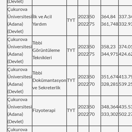
(Devlet)
Çukurova
Üniversitesi
İlk ve Acil
2023
50
364,84
337.3
TYT
(Adana)
Yardım
2022
75
361,748
332.9
(Devlet)
Çukurova
Tıbbi
Üniversitesi
2023
50
358,23
374.0
Görüntüleme
TYT
(Adana)
2022
75
344,971
424.6
Teknikleri
(Devlet)
Çukurova
Tıbbi
Üniversitesi
2023
50
351,674
413.7
Dokümantasyon
TYT
(Adana)
2022
70
328,281
539.2
ve Sekreterlik
(Devlet)
Çukurova
Üniversitesi
2023
50
348,364
435.5
Fizyoterapi
TYT
(Adana)
2022
70
333,302
502.2
(Devlet)
Çukurova