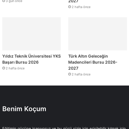
2027
3 gün önce
2 hafta önce
Yıldız Teknik Üniversitesi YKS
Türk Altın Geleceğin
Başarı Bursu 2026
Madencileri Bursu 2026-
2027
2 hafta önce
2 hafta önce
Benim Koçum
Eğitimin gücüne inanıyoruz ve bu gücü sizin için erişilebilir kılmak için