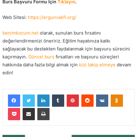
Burs Başvuru Formu İçin
Tıklayın
.
Web Sitesi:
https://ergunvakfi.org/
benimkocum.net
olarak, sunulan burs fırsatını
değerlendirmenizi öneririz. Eğitim hayatınıza katkı
sağlayacak bu destekten faydalanmak için başvuru sürecini
kaçırmayın.
Güncel burs
fırsatları ve başvuru süreçleri
hakkında daha fazla bilgi almak için
bizi takip etmeye
devam
edin!
Facebook
Twitter
LinkedIn
Tumblr
Pinterest
Reddit
VKontakte
Odnokla
Pocket
E-Posta ile paylaş
Yazdır