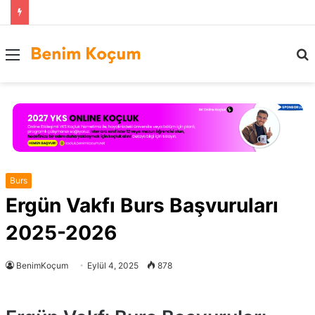
Menü
..
Burs
Ergün Vakfı Burs Başvuruları
2025-2026
BenimKoçum
Eylül 4, 2025
878