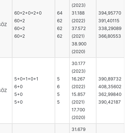
(2023)
60+2+0+2+0
64
31.188
394,95770
60+2
62
(2022)
391,40115
SÖZ
60+2
62
37.572
338,29089
60+2
62
(2021)
366,80553
38.900
(2020)
30.177
(2023)
5+0+1+0+1
5
16.267
390,89732
6+0
6
(2022)
408,35602
SÖZ
5+0
5
15.857
362,99840
5+0
5
(2021)
390,42187
17.700
(2020)
31.679