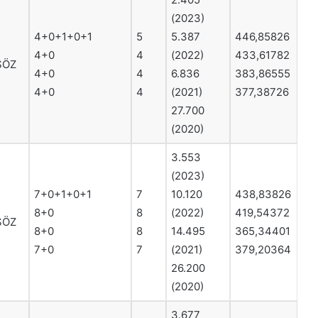
(2023)
4+0+1+0+1
5
5.387
446,85826
4+0
4
(2022)
433,61782
SÖZ
4+0
4
6.836
383,86555
4+0
4
(2021)
377,38726
27.700
(2020)
3.553
(2023)
7+0+1+0+1
7
10.120
438,83826
8+0
8
(2022)
419,54372
SÖZ
8+0
8
14.495
365,34401
7+0
7
(2021)
379,20364
26.200
(2020)
3.677