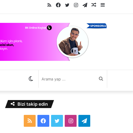
RSS
Facebook
Twitter
Instagram
Telegram
Rastgele
Kenar
Makale
Bölmesi
Dış
Arama
görünümü
yap
Bizi takip edin
değiştir
...
RSS
Facebook
Twitter
Instagram
Telegram