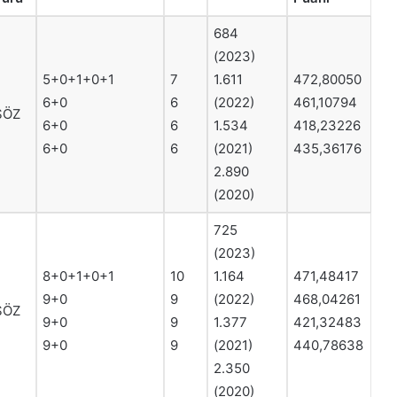
684
(2023)
5+0+1+0+1
7
1.611
472,80050
6+0
6
(2022)
461,10794
SÖZ
6+0
6
1.534
418,23226
6+0
6
(2021)
435,36176
2.890
(2020)
725
(2023)
8+0+1+0+1
10
1.164
471,48417
9+0
9
(2022)
468,04261
SÖZ
9+0
9
1.377
421,32483
9+0
9
(2021)
440,78638
2.350
(2020)