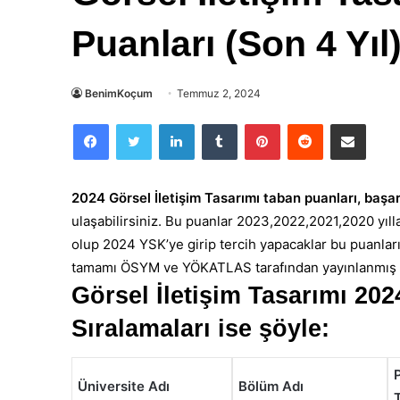
Puanları (Son 4 Yıl
BenimKoçum
Temmuz 2, 2024
Facebook
Twitter
LinkedIn
Tumblr
Pinterest
Reddit
E-Posta ile paylaş
2024 Görsel İletişim Tasarımı taban puanları, başar
ulaşabilirsiniz. Bu puanlar 2023,2022,2021,2020 yıll
olup 2024 YSK’ye girip tercih yapacaklar bu puanlar
tamamı ÖSYM ve YÖKATLAS tarafından yayınlanmış o
Görsel İletişim Tasarımı 20
Sıralamaları ise şöyle:
Üniversite Adı
Bölüm Adı