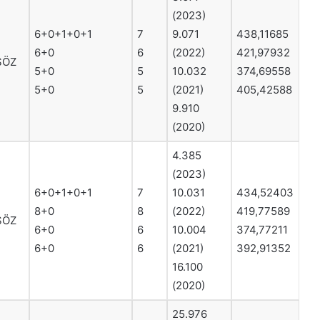
(2023)
6+0+1+0+1
7
9.071
438,11685
6+0
6
(2022)
421,97932
SÖZ
5+0
5
10.032
374,69558
5+0
5
(2021)
405,42588
9.910
(2020)
4.385
(2023)
6+0+1+0+1
7
10.031
434,52403
8+0
8
(2022)
419,77589
SÖZ
6+0
6
10.004
374,77211
6+0
6
(2021)
392,91352
16.100
(2020)
25.976