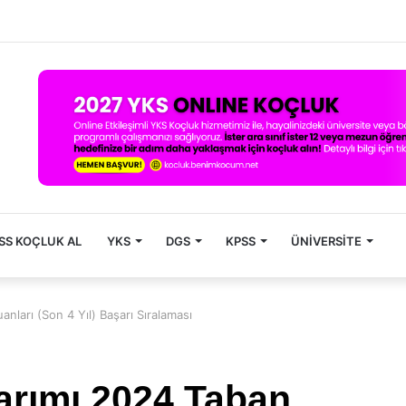
SS KOÇLUK AL
YKS
DGS
KPSS
ÜNIVERSITE
anları (Son 4 Yıl) Başarı Sıralaması
sarımı 2024 Taban