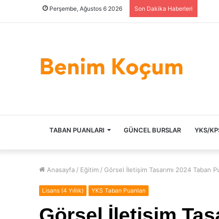
Perşembe, Ağustos 6 2026
Son Dakika Haberleri
ANASAYFA
TABAN PUANLARI
GÜNCEL BURSLAR
YKS/KP
Anasayfa
/
Eğitim
/
Görsel İletişim Tasarımı 2024 Taban Pu
Lisans (4 Yıllık)
YKS Taban Puanları
Görsel İletişim Ta