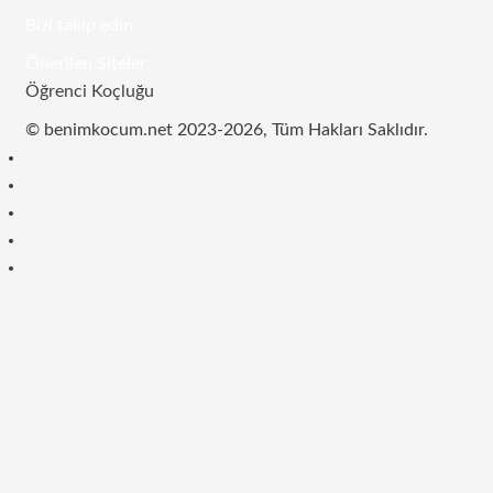
Bizi takip edin
RSS
Facebook
Twitter
Instagram
Telegram
Önerilen Siteler
Öğrenci Koçluğu
© benimkocum.net 2023-2026, Tüm Hakları Saklıdır.
RSS
Facebook
Twitter
Instagram
Telegram
Başa
dön
tuşu