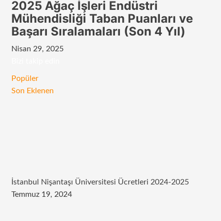
2025 Ağaç İşleri Endüstri
Mühendisliği Taban Puanları ve
Başarı Sıralamaları (Son 4 Yıl)
Nisan 29, 2025
Bizi takip edin
RSS
Facebook
Twitter
Instagram
Telegram
Popüler
Son Eklenen
İstanbul Nişantaşı Üniversitesi Ücretleri 2024-2025
Temmuz 19, 2024