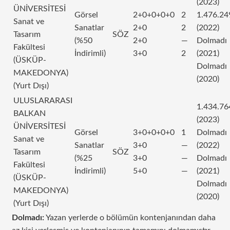
(2023)
ÜNİVERSİTESİ
Görsel
2+0+0+0+0
2
1.476.24
Sanat ve
Sanatlar
2+0
2
(2022)
Tasarım
SÖZ
(%50
2+0
—
Dolmadı
Fakültesi
İndirimli)
3+0
2
(2021)
(ÜSKÜP-
Dolmadı
MAKEDONYA)
(2020)
(Yurt Dışı)
ULUSLARARASI
1.434.76
BALKAN
(2023)
ÜNİVERSİTESİ
Görsel
3+0+0+0+0
1
Dolmadı
Sanat ve
Sanatlar
3+0
—
(2022)
Tasarım
SÖZ
(%25
3+0
—
Dolmadı
Fakültesi
İndirimli)
5+0
—
(2021)
(ÜSKÜP-
Dolmadı
MAKEDONYA)
(2020)
(Yurt Dışı)
Dolmadı:
Yazan yerlerde o bölümün kontenjanından daha