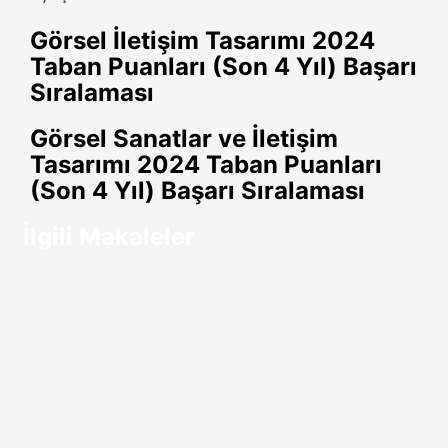
Facebook
Twitter
LinkedIn
Tumblr
Pinterest
Reddit
VKontakte
Odnoklassniki
Pocket
E-
Yazdır
Görsel İletişim Tasarımı 2024
Posta
Taban Puanları (Son 4 Yıl) Başarı
ile
Sıralaması
paylaş
Görsel Sanatlar ve İletişim
Tasarımı 2024 Taban Puanları
(Son 4 Yıl) Başarı Sıralaması
İlgili Makaleler