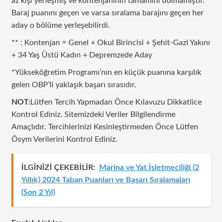
az kişi yerleşmiş ve kontenjanının tamamını dolmamıştır.
Baraj puanını geçen ve varsa sıralama barajını geçen her
aday o bölüme yerleşebilirdi.
** : Kontenjan = Genel + Okul Birincisi + Şehit-Gazi Yakını
+ 34 Yaş Üstü Kadın + Depremzede Aday
*Yükseköğretim Programı’nın en küçük puanına karşılık
gelen OBP’li yaklaşık başarı sırasıdır.
NOT:
Lütfen Tercih Yapmadan Önce Kılavuzu Dikkatlice
Kontrol Ediniz. Sitemizdeki Veriler Bilgilendirme
Amaçlıdır. Tercihlerinizi Kesinleştirmeden Önce Lütfen
Ösym Verilerini Kontrol Ediniz.
İLGİNİZİ ÇEKEBİLİR:
Marina ve Yat İşletmeciliği (2
Yıllık) 2024 Taban Puanları ve Başarı Sıralamaları
(Son 2 Yıl)