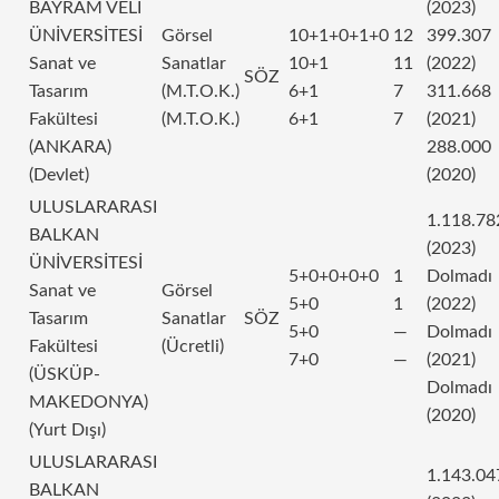
BAYRAM VELİ
(2023)
ÜNİVERSİTESİ
Görsel
10+1+0+1+0
12
399.307
Sanat ve
Sanatlar
10+1
11
(2022)
SÖZ
Tasarım
(M.T.O.K.)
6+1
7
311.668
Fakültesi
(M.T.O.K.)
6+1
7
(2021)
(ANKARA)
288.000
(Devlet)
(2020)
ULUSLARARASI
1.118.78
BALKAN
(2023)
ÜNİVERSİTESİ
5+0+0+0+0
1
Dolmadı
Sanat ve
Görsel
5+0
1
(2022)
Tasarım
Sanatlar
SÖZ
5+0
—
Dolmadı
Fakültesi
(Ücretli)
7+0
—
(2021)
(ÜSKÜP-
Dolmadı
MAKEDONYA)
(2020)
(Yurt Dışı)
ULUSLARARASI
1.143.04
BALKAN