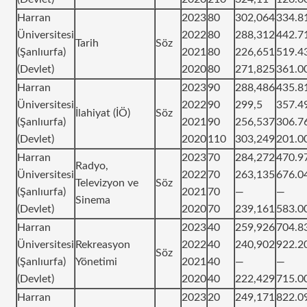
Harran
2023
80
302,064
334.8
Üniversitesi
2022
80
288,312
442.7
Tarih
Söz
(Şanlıurfa)
2021
80
226,651
519.4
(Devlet)
2020
80
271,825
361.0
Harran
2023
90
288,486
435.8
Üniversitesi
2022
90
299,5
357.4
İlahiyat (İÖ)
Söz
(Şanlıurfa)
2021
90
256,537
306.7
(Devlet)
2020
110
303,249
201.0
Harran
2023
70
284,272
470.9
Radyo,
Üniversitesi
2022
70
263,135
676.0
Televizyon ve
Söz
(Şanlıurfa)
2021
70
—
—
Sinema
(Devlet)
2020
70
239,161
583.0
Harran
2023
40
259,926
704.8
Üniversitesi
Rekreasyon
2022
40
240,902
922.2
Söz
(Şanlıurfa)
Yönetimi
2021
40
—
—
(Devlet)
2020
40
222,429
715.0
Harran
2023
20
249,171
822.0