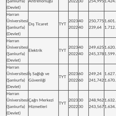
(Şanlıurfa)
Antrenörlüğü
2022
30
254,995
1.424
(Devlet)
Harran
Üniversitesi
2023
40
250,775
1.601
Dış Ticaret
TYT
(Şanlıurfa)
2022
40
239,64
1.712
(Devlet)
Harran
Üniversitesi
2023
40
249,625
1.620
Elektrik
TYT
(Şanlıurfa)
2022
40
245,378
1.599
(Devlet)
Harran
Üniversitesi
İş Sağlığı ve
2023
60
249,24
1.627
TYT
(Şanlıurfa)
Güvenliği
2022
60
241,742
1.670
(Devlet)
Harran
Üniversitesi
Çağrı Merkezi
2023
30
248,962
1.632
TYT
(Şanlıurfa)
Hizmetleri
2022
30
243,567
1.634
(Devlet)