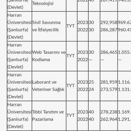
Teknolojisi
(Devlet)
Harran
Üniversitesi
Sivil Savunma
2023
30
292,958
969.6
TYT
(Şanlıurfa)
ve İtfaiyecilik
2022
30
286,287
960.4
(Devlet)
Harran
Üniversitesi
Web Tasarımı ve
2023
30
286,465
1.055
TYT
(Şanlıurfa)
Kodlama
2022
—
—
—
(Devlet)
Harran
Üniversitesi
Laborant ve
2023
25
281,959
1.116
TYT
(Şanlıurfa)
Veteriner Sağlık
2022
24
273,579
1.131
(Devlet)
Harran
Üniversitesi
Tıbbi Tanıtım ve
2023
40
278,238
1.169
TYT
(Şanlıurfa)
Pazarlama
2022
40
262,964
1.291
(Devlet)