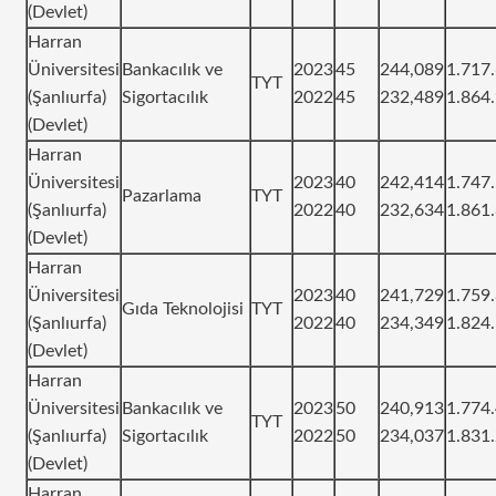
(Devlet)
Harran
Üniversitesi
Bankacılık ve
2023
45
244,089
1.717
TYT
(Şanlıurfa)
Sigortacılık
2022
45
232,489
1.864
(Devlet)
Harran
Üniversitesi
2023
40
242,414
1.747
Pazarlama
TYT
(Şanlıurfa)
2022
40
232,634
1.861
(Devlet)
Harran
Üniversitesi
2023
40
241,729
1.759
Gıda Teknolojisi
TYT
(Şanlıurfa)
2022
40
234,349
1.824
(Devlet)
Harran
Üniversitesi
Bankacılık ve
2023
50
240,913
1.774
TYT
(Şanlıurfa)
Sigortacılık
2022
50
234,037
1.831
(Devlet)
Harran