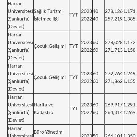
Harran
Üniversitesi
Sağlık Turizmi
2023
40
278,126
1.171
TYT
(Şanlıurfa)
İşletmeciliği
2022
40
257,219
1.385
(Devlet)
Harran
Üniversitesi
2023
60
278,028
1.172
Çocuk Gelişimi
TYT
(Şanlıurfa)
2022
60
271,713
1.158
(Devlet)
Harran
Üniversitesi
2023
60
272,764
1.249
Çocuk Gelişimi
TYT
(Şanlıurfa)
2022
60
271,862
1.155
(Devlet)
Harran
Üniversitesi
Harita ve
2023
60
269,917
1.291
TYT
(Şanlıurfa)
Kadastro
2022
60
264,314
1.269
(Devlet)
Harran
Büro Yönetimi
Üniversitesi
2023
50
266,101
1.350