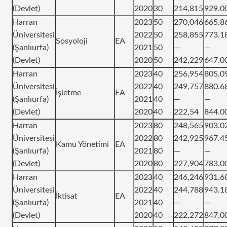
(Devlet)
2020
30
214,815
929.0
Harran
2023
50
270,046
665.8
Üniversitesi
2022
50
258,855
773.1
Sosyoloji
EA
(Şanlıurfa)
2021
50
—
—
(Devlet)
2020
50
242,229
647.0
Harran
2023
40
256,954
805.0
Üniversitesi
2022
40
249,757
880.6
İşletme
EA
(Şanlıurfa)
2021
40
—
—
(Devlet)
2020
40
222,54
844.0
Harran
2023
80
248,565
903.0
Üniversitesi
2022
80
242,925
967.4
Kamu Yönetimi
EA
(Şanlıurfa)
2021
80
—
—
(Devlet)
2020
80
227,904
783.0
Harran
2023
40
246,246
931.6
Üniversitesi
2022
40
244,788
943.1
İktisat
EA
(Şanlıurfa)
2021
40
—
—
(Devlet)
2020
40
222,272
847.0