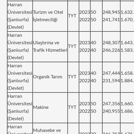
Harran
Üniversitesi
Turizm ve Otel
2023
50
248,945
1.632
TYT
(Şanlıurfa)
İşletmeciliği
2022
50
241,741
1.670
(Devlet)
Harran
Üniversitesi
Ulaştırma ve
2023
40
248,307
1.643
TYT
(Şanlıurfa)
Trafik Hizmetleri
2022
40
246,226
1.583
(Devlet)
Harran
Üniversitesi
2023
40
247,444
1.658
Organik Tarım
TYT
(Şanlıurfa)
2022
40
231,594
1.884
(Devlet)
Harran
Üniversitesi
2023
50
247,356
1.660
Makine
TYT
(Şanlıurfa)
2022
50
240,955
1.686
(Devlet)
Harran
Muhasebe ve