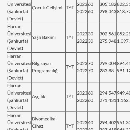
Üniversitesi
2023
60
305,182
822.3
Çocuk Gelişimi
TYT
(Şanlıurfa)
2022
60
298,343
818.7
(Devlet)
Harran
Üniversitesi
2023
30
302,561
852.2
Yaşlı Bakımı
TYT
(Şanlıurfa)
2022
30
275,948
1.097
(Devlet)
Harran
Üniversitesi
Bilgisayar
2023
70
299,004
894.4
TYT
(Şanlıurfa)
Programcılığı
2022
70
283,88
991.1
(Devlet)
Harran
Üniversitesi
2023
60
294,547
949.4
Aşçılık
TYT
(Şanlıurfa)
2022
60
271,431
1.162
(Devlet)
Harran
Biyomedikal
Üniversitesi
2023
40
294,402
951.3
Cihaz
TYT
(Şanlıurfa)
2022
40
287,419
946.3