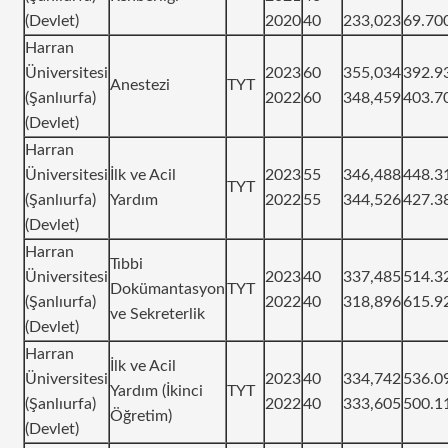
(Devlet)
2020
40
233,023
69.70
Harran
Üniversitesi
2023
60
355,034
392.9
Anestezi
TYT
(Şanlıurfa)
2022
60
348,459
403.7
(Devlet)
Harran
Üniversitesi
İlk ve Acil
2023
55
346,488
448.3
TYT
(Şanlıurfa)
Yardım
2022
55
344,526
427.3
(Devlet)
Harran
Tıbbi
Üniversitesi
2023
40
337,485
514.3
Dokümantasyon
TYT
(Şanlıurfa)
2022
40
318,896
615.9
ve Sekreterlik
(Devlet)
Harran
İlk ve Acil
Üniversitesi
2023
40
334,742
536.0
Yardım (İkinci
TYT
(Şanlıurfa)
2022
40
333,605
500.1
Öğretim)
(Devlet)