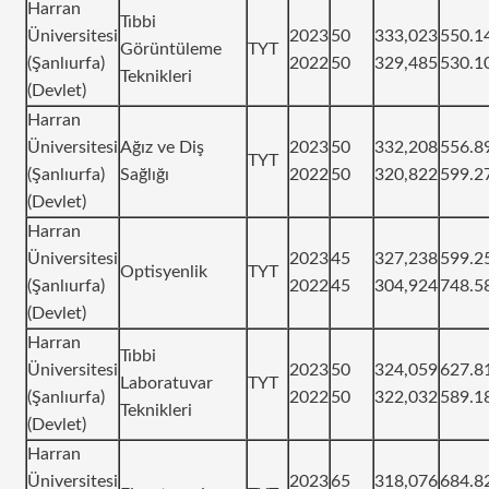
Harran
Tıbbi
Üniversitesi
2023
50
333,023
550.1
Görüntüleme
TYT
(Şanlıurfa)
2022
50
329,485
530.1
Teknikleri
(Devlet)
Harran
Üniversitesi
Ağız ve Diş
2023
50
332,208
556.8
TYT
(Şanlıurfa)
Sağlığı
2022
50
320,822
599.2
(Devlet)
Harran
Üniversitesi
2023
45
327,238
599.2
Optisyenlik
TYT
(Şanlıurfa)
2022
45
304,924
748.5
(Devlet)
Harran
Tıbbi
Üniversitesi
2023
50
324,059
627.8
Laboratuvar
TYT
(Şanlıurfa)
2022
50
322,032
589.1
Teknikleri
(Devlet)
Harran
Üniversitesi
2023
65
318,076
684.8