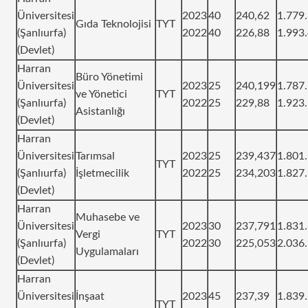
Üniversitesi
2023
40
240,62
1.779
Gıda Teknolojisi
TYT
(Şanlıurfa)
2022
40
226,88
1.993
(Devlet)
Harran
Büro Yönetimi
Üniversitesi
2023
25
240,199
1.787
ve Yönetici
TYT
(Şanlıurfa)
2022
25
229,88
1.923
Asistanlığı
(Devlet)
Harran
Üniversitesi
Tarımsal
2023
25
239,437
1.801
TYT
(Şanlıurfa)
İşletmecilik
2022
25
234,203
1.827
(Devlet)
Harran
Muhasebe ve
Üniversitesi
2023
30
237,791
1.831
Vergi
TYT
(Şanlıurfa)
2022
30
225,053
2.036
Uygulamaları
(Devlet)
Harran
Üniversitesi
İnşaat
2023
45
237,39
1.839
TYT