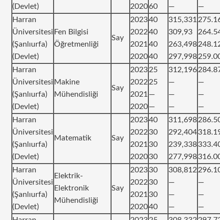
(Devlet)
2020
60
—
—
Harran
2023
40
315,331
275.1
Üniversitesi
Fen Bilgisi
2022
40
309,93
264.5
Say
(Şanlıurfa)
Öğretmenliği
2021
40
263,498
248.1
(Devlet)
2020
40
297,998
259.0
Harran
2023
25
312,196
284.8
Üniversitesi
Makine
2022
25
—
—
Say
(Şanlıurfa)
Mühendisliği
2021
—
—
—
(Devlet)
2020
—
—
—
Harran
2023
40
311,698
286.5
Üniversitesi
2022
30
292,404
318.1
Matematik
Say
(Şanlıurfa)
2021
30
239,338
333.4
(Devlet)
2020
30
277,998
316.0
Harran
2023
30
308,812
296.1
Elektrik-
Üniversitesi
2022
30
—
—
Elektronik
Say
(Şanlıurfa)
2021
30
—
—
Mühendisliği
(Devlet)
2020
40
—
—
Harran
2023
25
308,332
297.7