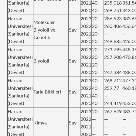
(Şanlıurfa)
2021
40
235,018
351.5
(Devlet)
2020
40
269,751
343.0
Harran
2023
20
286,523
383.6
Moleküler
Üniversitesi
2022
20
260,406
456.6
Biyoloji ve
Say
(Şanlıurfa)
2021
20
—
—
Genetik
(Devlet)
2020
20
249,685
426.0
Harran
2023
20
273,795
448.1
Üniversitesi
2022
20
257,908
470.8
Biyoloji
Say
(Şanlıurfa)
2021
20
—
—
(Devlet)
2020
20
247,384
438.0
Harran
2023
40
268,712
477.3
Üniversitesi
2022
40
259,77
460.1
Tarla Bitkileri
Say
(Şanlıurfa)
2021
40
—
—
(Devlet)
2020
40
244,419
453.0
Harran
2023
20
267,649
483.7
Üniversitesi
2022
—
—
—
Kimya
Say
(Şanlıurfa)
2021
—
—
—
(Devlet)
2020
—
—
—