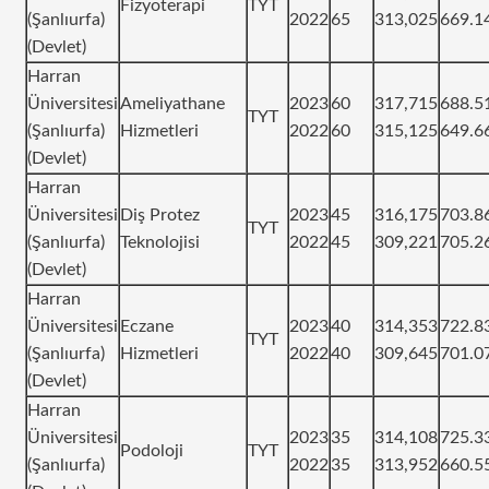
Fizyoterapi
TYT
(Şanlıurfa)
2022
65
313,025
669.1
(Devlet)
Harran
Üniversitesi
Ameliyathane
2023
60
317,715
688.5
TYT
(Şanlıurfa)
Hizmetleri
2022
60
315,125
649.6
(Devlet)
Harran
Üniversitesi
Diş Protez
2023
45
316,175
703.8
TYT
(Şanlıurfa)
Teknolojisi
2022
45
309,221
705.2
(Devlet)
Harran
Üniversitesi
Eczane
2023
40
314,353
722.8
TYT
(Şanlıurfa)
Hizmetleri
2022
40
309,645
701.0
(Devlet)
Harran
Üniversitesi
2023
35
314,108
725.3
Podoloji
TYT
(Şanlıurfa)
2022
35
313,952
660.5