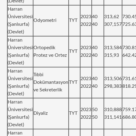
(Devlet)
Harran
Üniversitesi
2023
40
313,62
730.4
Odyometri
TYT
(Şanlıurfa)
2022
40
307,157
725.6
(Devlet)
Harran
Üniversitesi
Ortopedik
2023
40
313,584
730.8
TYT
(Şanlıurfa)
Protez ve Ortez
2022
40
315,93
642.4
(Devlet)
Harran
Tıbbi
Üniversitesi
2023
40
313,506
731.6
Dokümantasyon
TYT
(Şanlıurfa)
2022
40
298,383
818.2
ve Sekreterlik
(Devlet)
Harran
Üniversitesi
2023
50
310,888
759.1
Diyaliz
TYT
(Şanlıurfa)
2022
50
311,141
686.8
(Devlet)
Harran