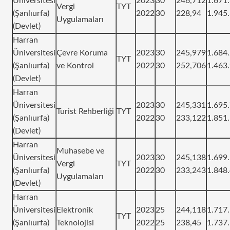
Üniversitesi
2023
30
246,712
1.671
Vergi
TYT
(Şanlıurfa)
2022
30
228,94
1.945
Uygulamaları
(Devlet)
Harran
Üniversitesi
Çevre Koruma
2023
30
245,979
1.684
TYT
(Şanlıurfa)
ve Kontrol
2022
30
252,706
1.463
(Devlet)
Harran
Üniversitesi
2023
30
245,331
1.695
Turist Rehberliği
TYT
(Şanlıurfa)
2022
30
233,122
1.851
(Devlet)
Harran
Muhasebe ve
Üniversitesi
2023
30
245,138
1.699
Vergi
TYT
(Şanlıurfa)
2022
30
233,243
1.848
Uygulamaları
(Devlet)
Harran
Üniversitesi
Elektronik
2023
25
244,118
1.717
TYT
(Şanlıurfa)
Teknolojisi
2022
25
238,45
1.737