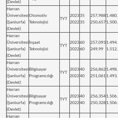
(Devlet)
Harran
Üniversitesi
Otomotiv
2023
35
257,988
1.480
TYT
(Şanlıurfa)
Teknolojisi
2022
35
250,657
1.500
(Devlet)
Harran
Üniversitesi
İnşaat
2023
60
257,093
1.494
TYT
(Şanlıurfa)
Teknolojisi
2022
60
249,99
1.512
(Devlet)
Harran
Üniversitesi
Bilgisayar
2023
40
256,862
1.498
TYT
(Şanlıurfa)
Programcılığı
2022
40
251,061
1.493
(Devlet)
Harran
Üniversitesi
Bilgisayar
2023
40
256,354
1.506
TYT
(Şanlıurfa)
Programcılığı
2022
40
250,328
1.506
(Devlet)
Harran