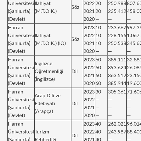
Üniversitesi
İlahiyat
2022
20
250,988
807.6
Söz
(Şanlıurfa)
(M.T.O.K.)
2021
20
235,412
458.0
(Devlet)
2020
—
—
—
Harran
2023
10
233,667
997.3
Üniversitesi
İlahiyat
2022
10
228,156
1.067
Söz
(Şanlıurfa)
(M.T.O.K.) (İÖ)
2021
10
250,538
345.6
(Devlet)
2020
—
—
—
Harran
2023
60
389,111
32.88
İngilizce
Üniversitesi
2022
60
393,624
26.08
Öğretmenliği
Dil
(Şanlıurfa)
2021
60
363,512
23.15
(İngilizce)
(Devlet)
2020
60
385,944
19.60
Harran
2023
30
305,361
71.60
Arap Dili ve
Üniversitesi
2022
—
—
—
Edebiyatı
Dil
(Şanlıurfa)
2021
—
—
—
(Arapça)
(Devlet)
2020
—
—
—
Harran
2023
40
262,021
96.01
Üniversitesi
Turizm
2022
40
243,987
88.40
Dil
(Şanlıurfa)
Rehberliği
2021
40
—
—