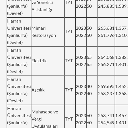
ve Yönetici
TYT
(Şanlıurfa)
2022
50
245,885
1.589
Asistanlığı
(Devlet)
Harran
Üniversitesi
Mimari
2023
50
265,681
1.357
TYT
(Şanlıurfa)
Restorasyon
2022
50
261,796
1.310
(Devlet)
Harran
Üniversitesi
2023
65
264,068
1.382
Elektrik
TYT
(Şanlıurfa)
2022
65
256,271
1.401
(Devlet)
Harran
Üniversitesi
2023
40
259,695
1.452
Aşçılık
TYT
(Şanlıurfa)
2022
40
258,237
1.368
(Devlet)
Harran
Muhasebe ve
Üniversitesi
2023
60
258,741
1.467
Vergi
TYT
(Şanlıurfa)
2022
60
254,549
1.431
Uygulamaları