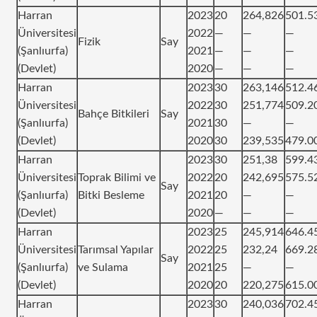
Harran
2023
20
264,826
501.5
Üniversitesi
2022
—
—
—
Fizik
Say
(Şanlıurfa)
2021
—
—
—
(Devlet)
2020
—
—
—
Harran
2023
30
263,146
512.4
Üniversitesi
2022
30
251,774
509.2
Bahçe Bitkileri
Say
(Şanlıurfa)
2021
30
—
—
(Devlet)
2020
30
239,535
479.0
Harran
2023
30
251,38
599.4
Üniversitesi
Toprak Bilimi ve
2022
20
242,695
575.5
Say
(Şanlıurfa)
Bitki Besleme
2021
20
—
—
(Devlet)
2020
—
—
—
Harran
2023
25
245,914
646.4
Üniversitesi
Tarımsal Yapılar
2022
25
232,24
669.2
Say
(Şanlıurfa)
ve Sulama
2021
25
—
—
(Devlet)
2020
20
220,275
615.0
Harran
2023
30
240,036
702.4