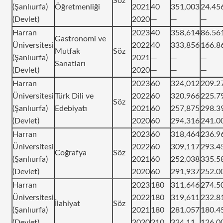
Söz
(Şanlıurfa)
Öğretmenliği
2021
40
351,003
24.45
(Devlet)
2020
—
—
—
Harran
2023
40
358,614
86.56
Gastronomi ve
Üniversitesi
2022
40
333,856
166.8
Mutfak
Söz
(Şanlıurfa)
2021
—
—
—
Sanatları
(Devlet)
2020
—
—
—
Harran
2023
60
324,012
209.2
Üniversitesi
Türk Dili ve
2022
60
320,966
225.7
Söz
(Şanlıurfa)
Edebiyatı
2021
60
257,875
298.3
(Devlet)
2020
60
294,316
241.0
Harran
2023
60
318,464
236.9
Üniversitesi
2022
60
309,117
293.4
Coğrafya
Söz
(Şanlıurfa)
2021
60
252,038
335.5
(Devlet)
2020
60
291,937
252.0
Harran
2023
180
311,646
274.5
Üniversitesi
2022
180
319,611
232.8
İlahiyat
Söz
(Şanlıurfa)
2021
180
281,057
180.4
(Devlet)
2020
210
324,11
126.0