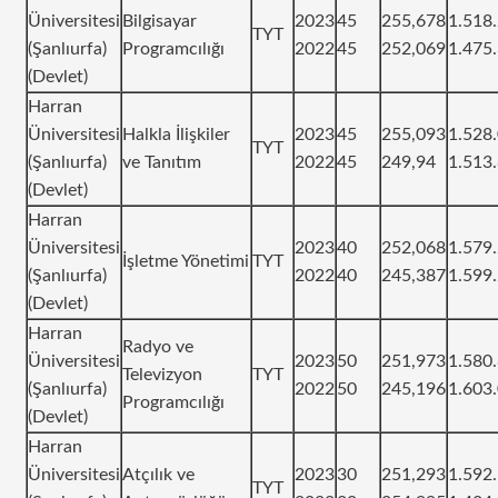
Üniversitesi
Bilgisayar
2023
45
255,678
1.518
TYT
(Şanlıurfa)
Programcılığı
2022
45
252,069
1.475
(Devlet)
Harran
Üniversitesi
Halkla İlişkiler
2023
45
255,093
1.528
TYT
(Şanlıurfa)
ve Tanıtım
2022
45
249,94
1.513
(Devlet)
Harran
Üniversitesi
2023
40
252,068
1.579
İşletme Yönetimi
TYT
(Şanlıurfa)
2022
40
245,387
1.599
(Devlet)
Harran
Radyo ve
Üniversitesi
2023
50
251,973
1.580
Televizyon
TYT
(Şanlıurfa)
2022
50
245,196
1.603
Programcılığı
(Devlet)
Harran
Üniversitesi
Atçılık ve
2023
30
251,293
1.592
TYT