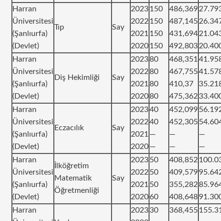
Harran
2023
150
486,369
27.79
Üniversitesi
2022
150
487,145
26.34
Tıp
Say
(Şanlıurfa)
2021
150
431,694
21.04
(Devlet)
2020
150
492,803
20.40
Harran
2023
80
468,351
41.95
Üniversitesi
2022
80
467,755
41.57
Diş Hekimliği
Say
(Şanlıurfa)
2021
80
410,37
35.21
(Devlet)
2020
80
475,362
33.40
Harran
2023
40
452,099
56.19
Üniversitesi
2022
40
452,305
54.60
Eczacılık
Say
(Şanlıurfa)
2021
—
—
—
(Devlet)
2020
—
—
—
Harran
2023
50
408,852
100.0
İlköğretim
Üniversitesi
2022
50
409,579
95.64
Matematik
Say
(Şanlıurfa)
2021
50
355,282
85.96
Öğretmenliği
(Devlet)
2020
60
408,648
91.30
Harran
2023
30
368,455
155.3