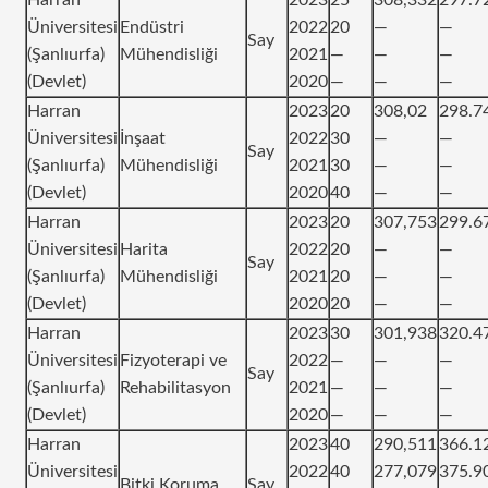
Üniversitesi
Endüstri
2022
20
—
—
Say
(Şanlıurfa)
Mühendisliği
2021
—
—
—
(Devlet)
2020
—
—
—
Harran
2023
20
308,02
298.7
Üniversitesi
İnşaat
2022
30
—
—
Say
(Şanlıurfa)
Mühendisliği
2021
30
—
—
(Devlet)
2020
40
—
—
Harran
2023
20
307,753
299.6
Üniversitesi
Harita
2022
20
—
—
Say
(Şanlıurfa)
Mühendisliği
2021
20
—
—
(Devlet)
2020
20
—
—
Harran
2023
30
301,938
320.4
Üniversitesi
Fizyoterapi ve
2022
—
—
—
Say
(Şanlıurfa)
Rehabilitasyon
2021
—
—
—
(Devlet)
2020
—
—
—
Harran
2023
40
290,511
366.1
Üniversitesi
2022
40
277,079
375.9
Bitki Koruma
Say