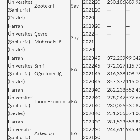
Üniversitesi
2022
20
230,186
689.9
Zootekni
Say
(Şanlıurfa)
2021
20
—
—
(Devlet)
2020
—
—
—
Harran
2023
20
—
—
Üniversitesi
Çevre
2022
—
—
—
Say
(Şanlıurfa)
Mühendisliği
2021
—
—
—
(Devlet)
2020
—
—
—
Harran
2023
45
372,239
99.34
Üniversitesi
Sınıf
2022
45
372,027
115.7
EA
(Şanlıurfa)
Öğretmenliği
2021
45
316,338
108.7
(Devlet)
2020
45
357,377
115.0
Harran
2023
40
282,238
552.4
Üniversitesi
2022
40
278,247
577.6
Tarım Ekonomisi
EA
(Şanlıurfa)
2021
40
230,026
530.8
(Devlet)
2020
40
251,206
574.0
Harran
2023
30
281,533
558.8
Üniversitesi
2022
30
244,611
945.4
Arkeoloji
EA
(Şanlıurfa)
2021
30
—
—