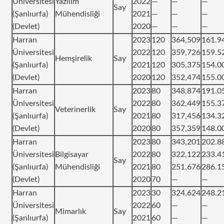
Üniversitesi
Yazılım
2022
—
—
—
Say
(Şanlıurfa)
Mühendisliği
2021
—
—
—
(Devlet)
2020
—
—
—
Harran
2023
120
364,509
161.9
Üniversitesi
2022
120
359,726
159.5
Hemşirelik
Say
(Şanlıurfa)
2021
120
305,375
154.0
(Devlet)
2020
120
352,474
155.0
Harran
2023
80
348,874
191.0
Üniversitesi
2022
80
362,449
155.3
Veterinerlik
Say
(Şanlıurfa)
2021
80
317,456
134.3
(Devlet)
2020
80
357,359
148.0
Harran
2023
80
343,201
202.8
Üniversitesi
Bilgisayar
2022
80
322,122
233.4
Say
(Şanlıurfa)
Mühendisliği
2021
80
251,676
286.1
(Devlet)
2020
70
—
—
Harran
2023
30
324,624
248.2
Üniversitesi
2022
60
—
—
Mimarlık
Say
(Şanlıurfa)
2021
60
—
—