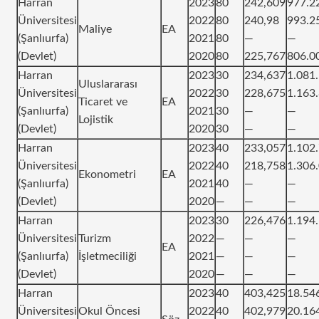
Harran
2023
80
242,609
977.2
Üniversitesi
2022
80
240,98
993.2
Maliye
EA
(Şanlıurfa)
2021
80
—
—
(Devlet)
2020
80
225,767
806.0
Harran
2023
30
234,637
1.081
Uluslararası
Üniversitesi
2022
30
228,675
1.163
Ticaret ve
EA
(Şanlıurfa)
2021
30
—
—
Lojistik
(Devlet)
2020
30
—
—
Harran
2023
40
233,057
1.102
Üniversitesi
2022
40
218,758
1.306
Ekonometri
EA
(Şanlıurfa)
2021
40
—
—
(Devlet)
2020
—
—
—
Harran
2023
30
226,476
1.194
Üniversitesi
Turizm
2022
—
—
—
EA
(Şanlıurfa)
İşletmeciliği
2021
—
—
—
(Devlet)
2020
—
—
—
Harran
2023
40
403,425
18.54
Üniversitesi
Okul Öncesi
2022
40
402,979
20.16