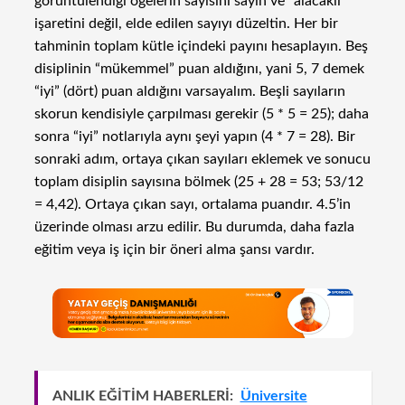
görüntülendiği öğelerin sayısını sayın ve “alacaklı”
işaretini değil, elde edilen sayıyı düzeltin. Her bir
tahminin toplam kütle içindeki payını hesaplayın. Beş
disiplinin “mükemmel” puan aldığını, yani 5, 7 demek
“iyi” (dört) puan aldığını varsayalım. Beşli sayıların
skorun kendisiyle çarpılması gerekir (5 * 5 = 25); daha
sonra “iyi” notlarıyla aynı şeyi yapın (4 * 7 = 28). Bir
sonraki adım, ortaya çıkan sayıları eklemek ve sonucu
toplam disiplin sayısına bölmek (25 + 28 = 53; 53/12
= 4,42). Ortaya çıkan sayı, ortalama puandır. 4.5’in
üzerinde olması arzu edilir. Bu durumda, daha fazla
eğitim veya iş için bir öneri alma şansı vardır.
ANLIK EĞİTİM HABERLERİ:
Üniversite