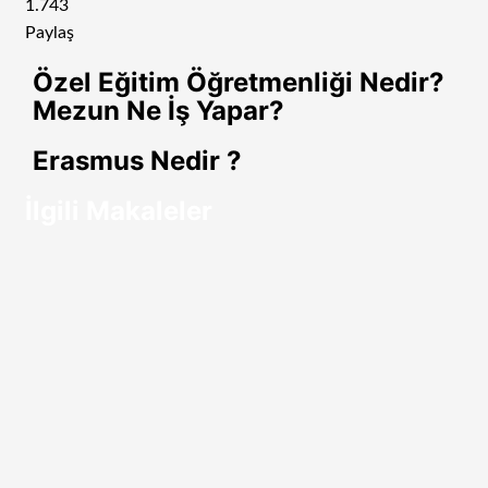
1.743
Paylaş
Facebook
Twitter
LinkedIn
Tumblr
Pinterest
Reddit
VKontakte
Odnoklassniki
Pocket
E-
Yazdır
Özel Eğitim Öğretmenliği Nedir?
Posta
Mezun Ne İş Yapar?
ile
paylaş
Erasmus Nedir ?
İlgili Makaleler