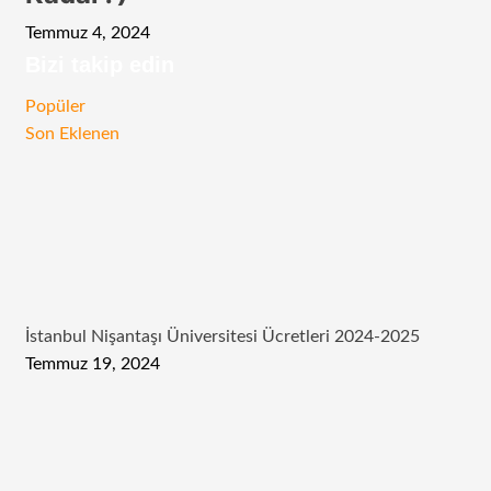
Temmuz 4, 2024
Bizi takip edin
RSS
Facebook
Twitter
Instagram
Telegram
Popüler
Son Eklenen
İstanbul Nişantaşı Üniversitesi Ücretleri 2024-2025
Temmuz 19, 2024