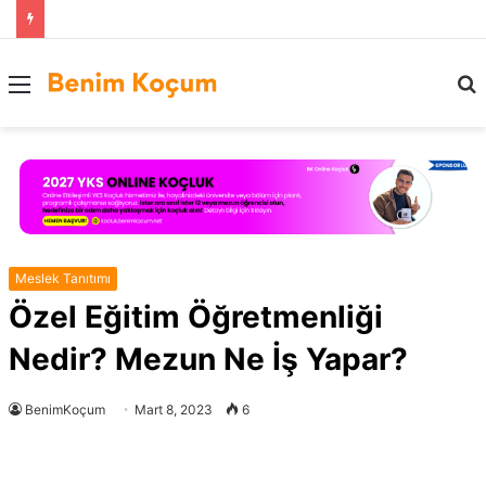
Menü
..
Meslek Tanıtımı
Özel Eğitim Öğretmenliği
Nedir? Mezun Ne İş Yapar?
BenimKoçum
Mart 8, 2023
6