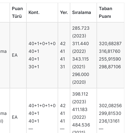
Puan
Taban
Kont.
Yer.
Sıralama
Türü
Puanı
285.723
(2023)
40+1+0+1+0
42
311.440
320,68287
ruma
40+1
41
(2022)
316,81760
EA
40+1
41
343.115
255,91590
30+1
31
(2021)
298,87106
296.000
(2020)
398.112
(2023)
40+1+0+1+0
42
302,08256
411.183
ruma
40+1
41
299,81530
EA
(2022)
l)
40+1
41
236,13161
484.536
—
—
—
(2021)