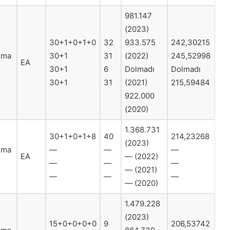
981.147
(2023)
30+1+0+1+0
32
933.575
242,30215
ruma
30+1
31
(2022)
245,52998
EA
30+1
6
Dolmadı
Dolmadı
30+1
31
(2021)
215,59484
922.000
(2020)
1.368.731
30+1+0+1+8
40
214,23268
(2023)
ruma
—
—
—
EA
— (2022)
—
—
—
— (2021)
—
—
—
— (2020)
1.479.228
(2023)
15+0+0+0+0
9
206,53742