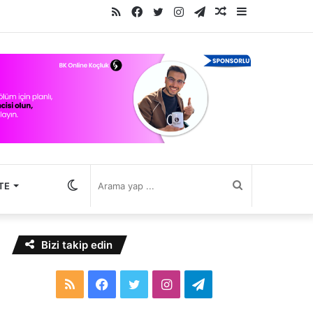
RSS
Facebook
Twitter
Instagram
Telegram
Rastgele
Kenar
Makale
Bölmesi
Dış
Arama
TE
görünümü
yap
Bizi takip edin
değiştir
...
RSS
Facebook
Twitter
Instagram
Telegram