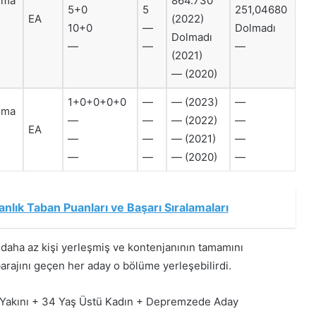
ruma
864.730
5+0
5
251,04680
EA
(2022)
10+0
—
Dolmadı
Dolmadı
—
—
—
(2021)
— (2020)
1+0+0+0+0
—
— (2023)
—
ruma
—
—
— (2022)
—
EA
—
—
— (2021)
—
—
—
— (2020)
—
ık Taban Puanları ve Başarı Sıralamaları
aha az kişi yerleşmiş ve kontenjanının tamamını
arajını geçen her aday o bölüme yerleşebilirdi.
zi Yakını + 34 Yaş Üstü Kadın + Depremzede Aday