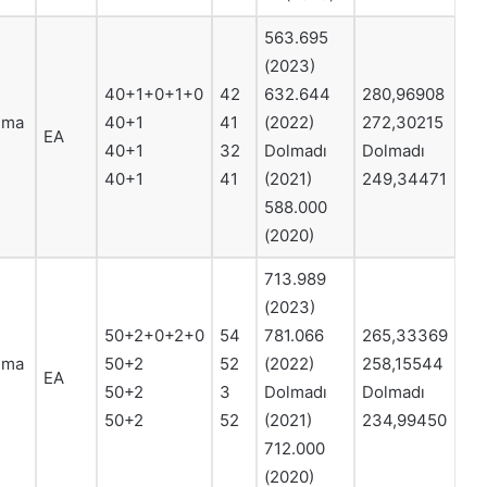
563.695
(2023)
40+1+0+1+0
42
632.644
280,96908
ruma
40+1
41
(2022)
272,30215
EA
40+1
32
Dolmadı
Dolmadı
40+1
41
(2021)
249,34471
588.000
(2020)
713.989
(2023)
50+2+0+2+0
54
781.066
265,33369
ruma
50+2
52
(2022)
258,15544
EA
50+2
3
Dolmadı
Dolmadı
50+2
52
(2021)
234,99450
712.000
(2020)