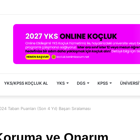
YKS/KPSS KOÇLUK AL
YKS
DGS
KPSS
ÜNIVERSI
024 Taban Puanları (Son 4 Yıl) Başarı Sıralaması
ı Koruma ve Onarım