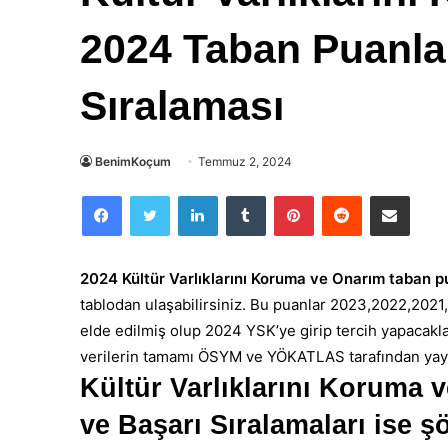
2024 Taban Puanlar
Sıralaması
BenimKoçum
Temmuz 2, 2024
Facebook
Twitter
LinkedIn
Tumblr
Pinterest
Reddit
E-Posta ile paylaş
2024 Kültür Varlıklarını Koruma ve Onarım taban pu
tablodan ulaşabilirsiniz. Bu puanlar 2023,2022,2021,
elde edilmiş olup 2024 YSK’ye girip tercih yapacakl
verilerin tamamı ÖSYM ve YÖKATLAS tarafından yayı
Kültür Varlıklarını Koruma 
ve Başarı Sıralamaları ise şö