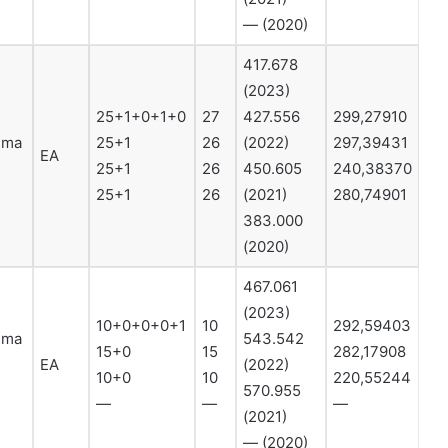
— (2020)
417.678
(2023)
25+1+0+1+0
27
427.556
299,27910
ruma
25+1
26
(2022)
297,39431
EA
25+1
26
450.605
240,38370
25+1
26
(2021)
280,74901
383.000
(2020)
467.061
(2023)
10+0+0+0+1
10
292,59403
ruma
543.542
15+0
15
282,17908
EA
(2022)
10+0
10
220,55244
570.955
—
—
—
(2021)
— (2020)