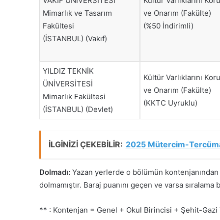
VAKIF ÜNİVERSİTESİ
Kültür Varlıklarını Ko
Mimarlık ve Tasarım
ve Onarım (Fakülte)
Fakültesi
(%50 İndirimli)
(İSTANBUL) (Vakıf)
YILDIZ TEKNİK
Kültür Varlıklarını Ko
ÜNİVERSİTESİ
ve Onarım (Fakülte)
Mimarlık Fakültesi
(KKTC Uyruklu)
(İSTANBUL) (Devlet)
İLGİNİZİ ÇEKEBİLİR:
2025 Mütercim-Tercümanl
Dolmadı:
Yazan yerlerde o bölümün kontenjanından d
dolmamıştır. Baraj puanını geçen ve varsa sıralama b
** : Kontenjan = Genel + Okul Birincisi + Şehit-Ga