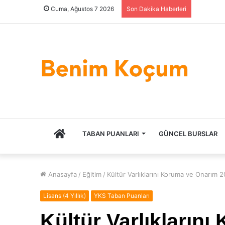
Cuma, Ağustos 7 2026
Son Dakika Haberleri
ANASAYFA
TABAN PUANLARI
GÜNCEL BURSLAR
Anasayfa
/
Eğitim
/
Kültür Varlıklarını Koruma ve Onarım 2
Lisans (4 Yıllık)
YKS Taban Puanları
Kültür Varlıkların