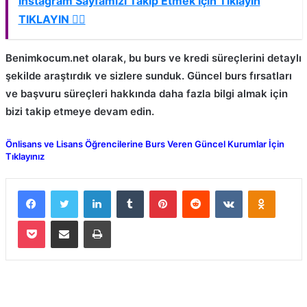
İnstagram Sayfamızı Takip Etmek İçin Tıklayın
TIKLAYIN 👈🏻
Benimkocum.net olarak, bu burs ve kredi süreçlerini detaylı
şekilde araştırdık ve sizlere sunduk. Güncel burs fırsatları
ve başvuru süreçleri hakkında daha fazla bilgi almak için
bizi takip etmeye devam edin.
Önlisans ve Lisans Öğrencilerine Burs Veren Güncel Kurumlar İçin
Tıklayınız
Facebook
Twitter
LinkedIn
Tumblr
Pinterest
Reddit
VKontakte
Odnokla
Pocket
E-Posta ile paylaş
Yazdır