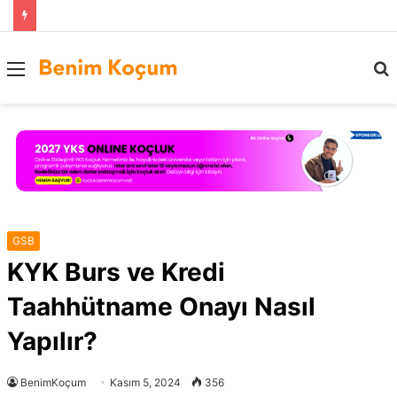
Menü
..
GSB
KYK Burs ve Kredi
Taahhütname Onayı Nasıl
Yapılır?
BenimKoçum
Kasım 5, 2024
356