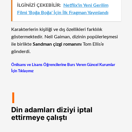
İLGİNİZİ ÇEKEBİLİR:
Netflix'in Yeni Gerilim
Filmi 'Boğa Boğa' İçin İlk Fragman Yayınlandı
Karakterlerin kişiliği ve dış özellikleri farklılık
göstermektedir. Neil Gaiman, dizinin popülerleşmesi
ile birlikte
Sandman çizgi romanını
Tom Ellis’e
gönderdi.
Önlisans ve Lisans Öğrencilerine Burs Veren Güncel Kurumlar
İçin Tıklayınız
I
Din adamları diziyi iptal
ettirmeye çalıştı