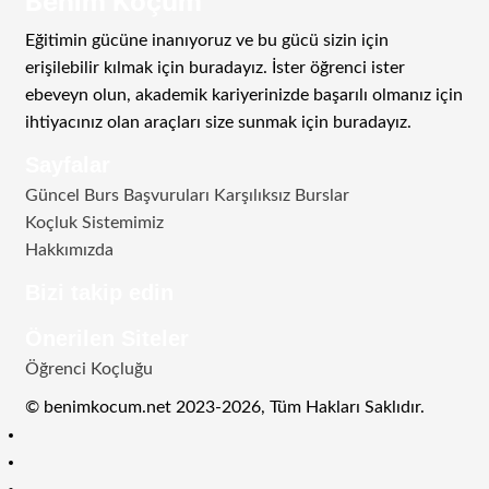
Benim Koçum
Eğitimin gücüne inanıyoruz ve bu gücü sizin için
erişilebilir kılmak için buradayız. İster öğrenci ister
ebeveyn olun, akademik kariyerinizde başarılı olmanız için
ihtiyacınız olan araçları size sunmak için buradayız.
Sayfalar
Güncel Burs Başvuruları Karşılıksız Burslar
Koçluk Sistemimiz
Hakkımızda
Bizi takip edin
RSS
Facebook
Twitter
Instagram
Telegram
Önerilen Siteler
Öğrenci Koçluğu
© benimkocum.net 2023-2026, Tüm Hakları Saklıdır.
RSS
Facebook
Twitter