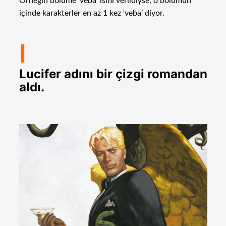
Örneğin bölüme ‘veba’ ismi verildiyse, o bölümün
içinde karakterler en az 1 kez ‘veba’ diyor.
I
Lucifer adını bir çizgi romandan
aldı.