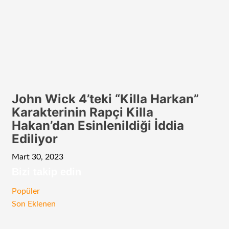
John Wick 4’teki “Killa Harkan”
Karakterinin Rapçi Killa
Hakan’dan Esinlenildiği İddia
Ediliyor
Mart 30, 2023
Bizi takip edin
RSS
Facebook
Twitter
Instagram
Telegram
Popüler
Son Eklenen