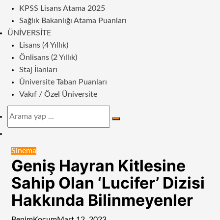
KPSS Lisans Atama 2025
Sağlık Bakanlığı Atama Puanları
ÜNIVERSITE
Lisans (4 Yıllık)
Önlisans (2 Yıllık)
Staj İlanları
Üniversite Taban Puanları
Vakıf / Özel Üniversite
Arama
yap
Dış
...
görünümü
Sinema
değiştir
Geniş Hayran Kitlesine
Sahip Olan ‘Lucifer’ Dizisi
Hakkında Bilinmeyenler
BenimKoçum
Mart 12, 2023