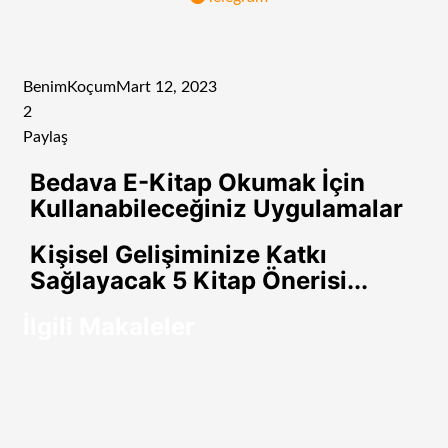
BenimKoçum
Mart 12, 2023
2
Paylaş
Facebook
Twitter
LinkedIn
Tumblr
Pinterest
Reddit
VKontakte
Odnoklassniki
Pocket
E-
Yazdır
Bedava E-Kitap Okumak İçin
Posta
Kullanabileceğiniz Uygulamalar
ile
paylaş
Kişisel Gelişiminize Katkı
Sağlayacak 5 Kitap Önerisi...
İlgili Makaleler