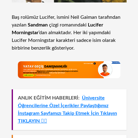
Baş rolümüz Lucifer, ismini Neil Gaiman tarafından
yazılan
Sandman
çizgi romanındaki
Lucifer
Morningstar
’dan almaktadır. Her iki yapımdaki
Lucifer Morningstar karakteri sadece isim olarak
birbirine benzerlik gösteriyor.
ANLIK EĞİTİM HABERLERİ:
Üniversite
Öğrencilerine Özel İçerikler Paylaştığımız
İnstagram Sayfamızı Takip Etmek İçin Tıklayın
TIKLAYIN 👈🏻