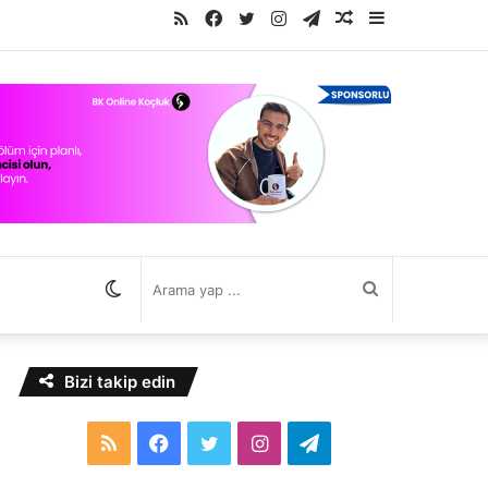
RSS
Facebook
Twitter
Instagram
Telegram
Rastgele
Kenar
Makale
Bölmesi
Dış
Arama
görünümü
yap
Bizi takip edin
değiştir
...
RSS
Facebook
Twitter
Instagram
Telegram