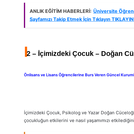
ANLIK EĞİTİM HABERLERİ:
Üniversite Öğrenc
Sayfamızı Takip Etmek İçin Tıklayın TIKLAYIN 
I
2 – İçimizdeki Çocuk – Doğan Cü
Önlisans ve Lisans Öğrencilerine Burs Veren Güncel Kurumlar
İçimizdeki Çocuk, Psikolog ve Yazar Doğan Cüceloğlu’
çocukluğun etkilerini ve nasıl yaşamımızı etkilediğini 