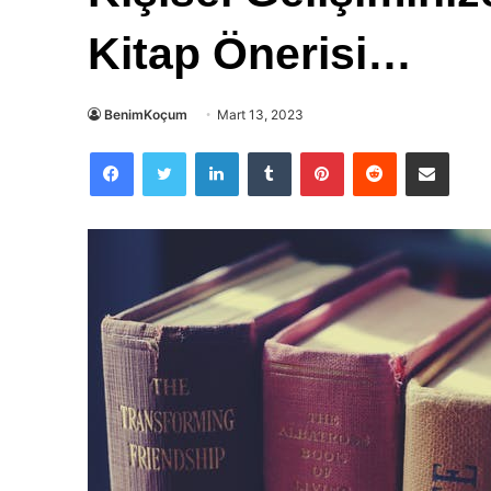
Kitap Önerisi…
BenimKoçum
Mart 13, 2023
Facebook
Twitter
LinkedIn
Tumblr
Pinterest
Reddit
E-Posta ile paylaş