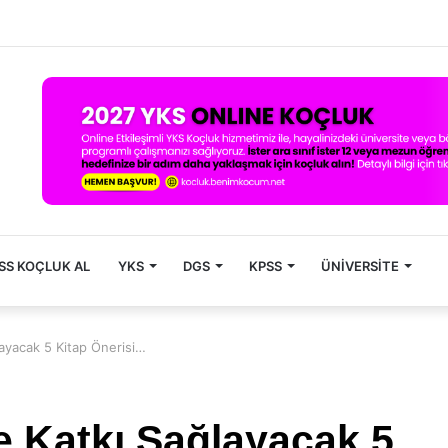
SS KOÇLUK AL
YKS
DGS
KPSS
ÜNIVERSITE
layacak 5 Kitap Önerisi…
ze Katkı Sağlayacak 5