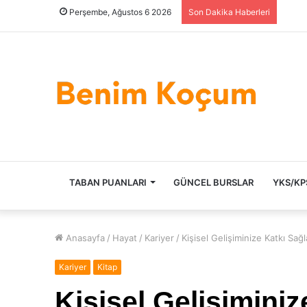
Perşembe, Ağustos 6 2026
Son Dakika Haberleri
ANASAYFA
TABAN PUANLARI
GÜNCEL BURSLAR
YKS/KP
Anasayfa
/
Hayat
/
Kariyer
/
Kişisel Gelişiminize Katkı Sağ
Kariyer
Kitap
Kişisel Gelişimini