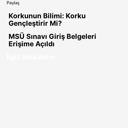
Paylaş
Facebook
Twitter
LinkedIn
Tumblr
Pinterest
Reddit
VKontakte
Odnoklassniki
Pocket
E-
Yazdır
Korkunun Bilimi: Korku
Posta
Gençleştirir Mi?
ile
paylaş
MSÜ Sınavı Giriş Belgeleri
Erişime Açıldı
İlgili Makaleler