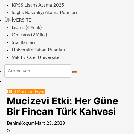
KPSS Lisans Atama 2025
Sağlık Bakanlığı Atama Puanları
ÜNIVERSITE
Lisans (4 Yıllık)
Önlisans (2 Yıllık)
Staj İlanları
Üniversite Taban Puanları
Vakıf / Özel Üniversite
Arama
yap
Dış
...
görünümü
Bilgi Kutusu
Hayat
değiştir
Mucizevi Etki: Her Güne
Bir Fincan Türk Kahvesi
BenimKoçum
Mart 23, 2023
0