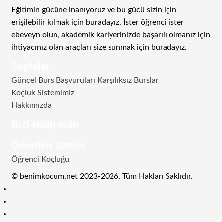
Eğitimin gücüne inanıyoruz ve bu gücü sizin için
erişilebilir kılmak için buradayız. İster öğrenci ister
ebeveyn olun, akademik kariyerinizde başarılı olmanız için
ihtiyacınız olan araçları size sunmak için buradayız.
Sayfalar
Güncel Burs Başvuruları Karşılıksız Burslar
Koçluk Sistemimiz
Hakkımızda
Bizi takip edin
RSS
Facebook
Twitter
Instagram
Telegram
Önerilen Siteler
Öğrenci Koçluğu
© benimkocum.net 2023-2026, Tüm Hakları Saklıdır.
RSS
Facebook
Twitter