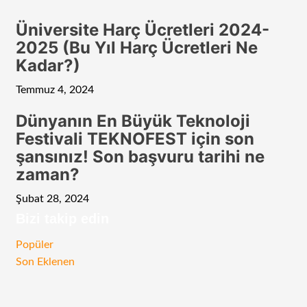
Üniversite Harç Ücretleri 2024-
2025 (Bu Yıl Harç Ücretleri Ne
Kadar?)
Temmuz 4, 2024
Dünyanın En Büyük Teknoloji
Festivali TEKNOFEST için son
şansınız! Son başvuru tarihi ne
zaman?
Şubat 28, 2024
Bizi takip edin
RSS
Facebook
Twitter
Instagram
Telegram
Popüler
Son Eklenen