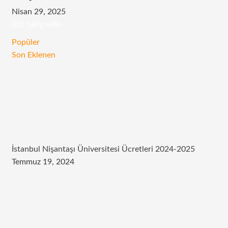
Nisan 29, 2025
Bizi takip edin
RSS
Facebook
Twitter
Instagram
Telegram
Popüler
Son Eklenen
İstanbul Nişantaşı Üniversitesi Ücretleri 2024-2025
Temmuz 19, 2024