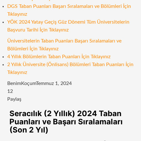
DGS Taban Puanları Başarı Sıralamaları ve Bölümleri İçin
Tıklayınız
YÖK 2024 Yatay Geçiş Güz Dönemi Tüm Üniversitelerin
Başvuru Tarihi İçin Tıklayınız
Üniversitelerin Taban Puanları Başarı Sıralamaları ve
Bölümleri İçin Tıklayınız
4 Yıllık Bölümlerin Taban Puanları İçin Tıklayınız
2 Yıllık Üniversite (Önlisans) Bölümleri Taban Puanları İçin
Tıklayınız
BenimKoçum
Temmuz 1, 2024
12
Paylaş
Facebook
Twitter
LinkedIn
Tumblr
Pinterest
Reddit
VKontakte
Odnoklassniki
Pocket
E-
Yazdır
Seracılık (2 Yıllık) 2024 Taban
Posta
Puanları ve Başarı Sıralamaları
ile
(Son 2 Yıl)
paylaş