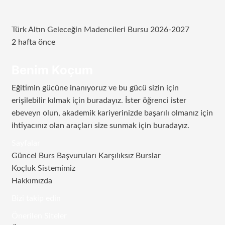
Türk Altın Geleceğin Madencileri Bursu 2026-2027
2 hafta önce
Benim Koçum
Eğitimin gücüne inanıyoruz ve bu gücü sizin için
erişilebilir kılmak için buradayız. İster öğrenci ister
ebeveyn olun, akademik kariyerinizde başarılı olmanız için
ihtiyacınız olan araçları size sunmak için buradayız.
Sayfalar
Güncel Burs Başvuruları Karşılıksız Burslar
Koçluk Sistemimiz
Hakkımızda
Bizi takip edin
RSS
Facebook
Twitter
Instagram
Telegram
Önerilen Siteler