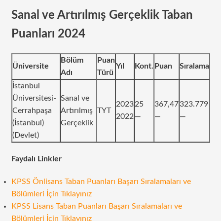
Sanal ve Artırılmış Gerçeklik Taban
Puanları 2024
Bölüm
Puan
Üniversite
Yıl
Kont.
Puan
Sıralama
Adı
Türü
İstanbul
Üniversitesi-
Sanal ve
2023
25
367,47
323.779
Cerrahpaşa
Artırılmış
TYT
2022
—
—
—
(İstanbul)
Gerçeklik
(Devlet)
Faydalı Linkler
KPSS Önlisans Taban Puanları Başarı Sıralamaları ve
Bölümleri İçin Tıklayınız
KPSS Lisans Taban Puanları Başarı Sıralamaları ve
Bölümleri İçin Tıklayınız