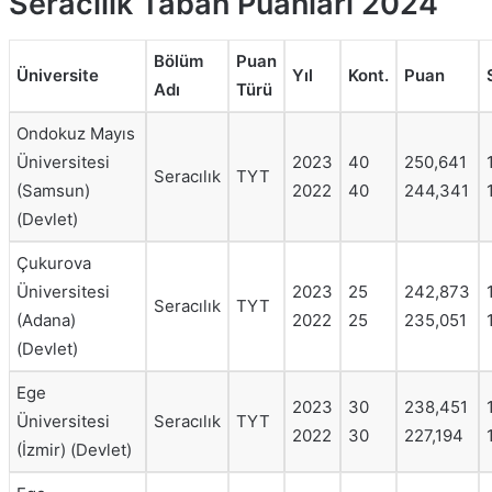
Seracılık Taban Puanları 2024
Bölüm
Puan
Üniversite
Yıl
Kont.
Puan
Adı
Türü
Ondokuz Mayıs
Üniversitesi
2023
40
250,641
Seracılık
TYT
(Samsun)
2022
40
244,341
(Devlet)
Çukurova
Üniversitesi
2023
25
242,873
Seracılık
TYT
(Adana)
2022
25
235,051
(Devlet)
Ege
2023
30
238,451
Üniversitesi
Seracılık
TYT
2022
30
227,194
(İzmir) (Devlet)