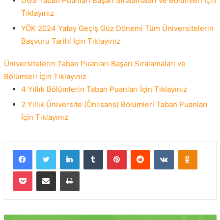
DGS Taban Puanları Başarı Sıralamaları ve Bölümleri İçin
Tıklayınız
YÖK 2024 Yatay Geçiş Güz Dönemi Tüm Üniversitelerin
Başvuru Tarihi İçin Tıklayınız
Üniversitelerin Taban Puanları Başarı Sıralamaları ve
Bölümleri İçin Tıklayınız
4 Yıllık Bölümlerin Taban Puanları İçin Tıklayınız
2 Yıllık Üniversite (Önlisans) Bölümleri Taban Puanları
İçin Tıklayınız
Facebook
Twitter
LinkedIn
Tumblr
Pinterest
Reddit
VKontakte
Odnokla
Pocket
E-Posta ile paylaş
Yazdır