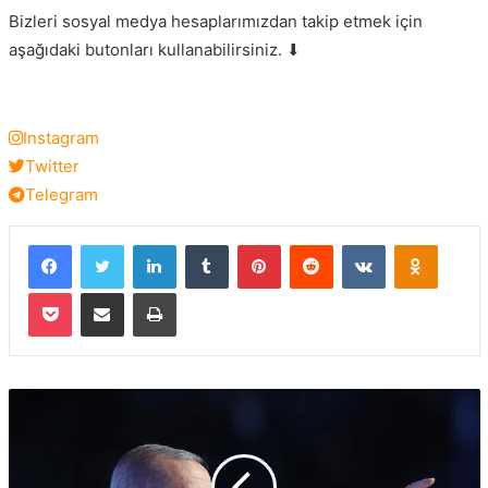
Bizleri sosyal medya hesaplarımızdan takip etmek için
aşağıdaki butonları kullanabilirsiniz. ⬇
Instagram
Twitter
Telegram
Facebook
Twitter
LinkedIn
Tumblr
Pinterest
Reddit
VKontakte
Odnokla
Pocket
E-Posta ile paylaş
Yazdır