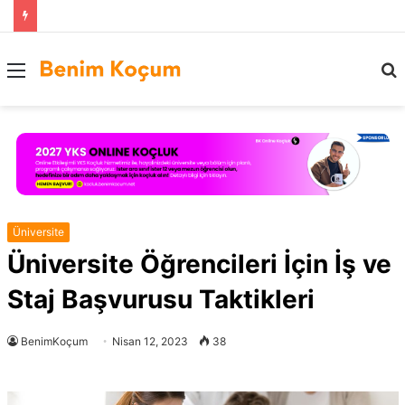
Menü
..
Üniversite
Üniversite Öğrencileri İçin İş ve
Staj Başvurusu Taktikleri
BenimKoçum
Nisan 12, 2023
38