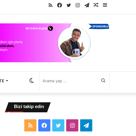
RSS
Facebook
Twitter
Instagram
Telegram
Rastgele
Kenar
Makale
Bölmesi
Dış
Arama
TE
görünümü
yap
Bizi takip edin
değiştir
...
RSS
Facebook
Twitter
Instagram
Telegram