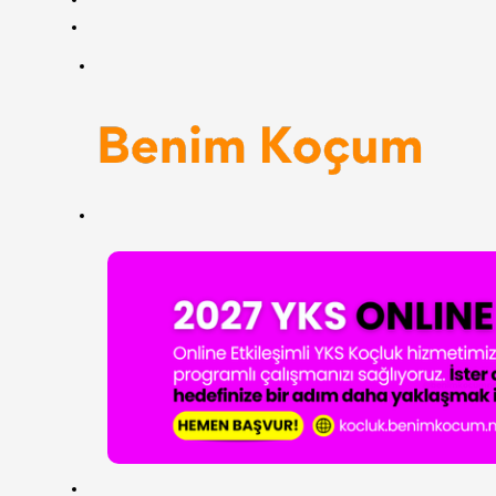
RSS
Menü
Arama
yap
...
ANASAYFA