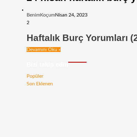
BenimKoçum
Nisan 24, 2023
2
Haftalık Burç Yorumları (
Devamını Oku »
Bizi takip edin
RSS
Facebook
Twitter
Instagram
Telegram
Popüler
Son Eklenen