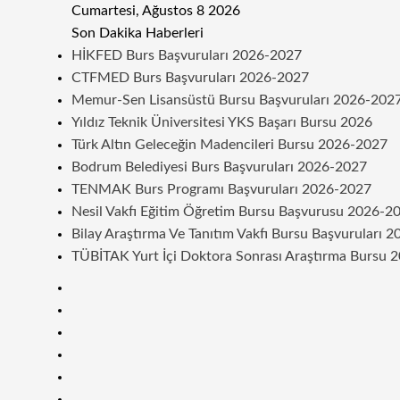
Cumartesi, Ağustos 8 2026
Son Dakika Haberleri
HİKFED Burs Başvuruları 2026-2027
CTFMED Burs Başvuruları 2026-2027
Memur-Sen Lisansüstü Bursu Başvuruları 2026-202
Yıldız Teknik Üniversitesi YKS Başarı Bursu 2026
Türk Altın Geleceğin Madencileri Bursu 2026-2027
Bodrum Belediyesi Burs Başvuruları 2026-2027
TENMAK Burs Programı Başvuruları 2026-2027
Nesil Vakfı Eğitim Öğretim Bursu Başvurusu 2026-2
Bilay Araştırma Ve Tanıtım Vakfı Bursu Başvuruları 
TÜBİTAK Yurt İçi Doktora Sonrası Araştırma Bursu 
Kenar
Bölmesi
Rastgele
Makale
Telegram
Instagram
Twitter
Facebook