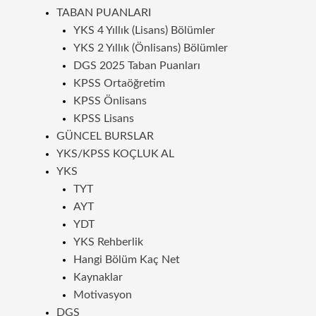
TABAN PUANLARI
YKS 4 Yıllık (Lisans) Bölümler
YKS 2 Yıllık (Önlisans) Bölümler
DGS 2025 Taban Puanları
KPSS Ortaöğretim
KPSS Önlisans
KPSS Lisans
GÜNCEL BURSLAR
YKS/KPSS KOÇLUK AL
YKS
TYT
AYT
YDT
YKS Rehberlik
Hangi Bölüm Kaç Net
Kaynaklar
Motivasyon
DGS