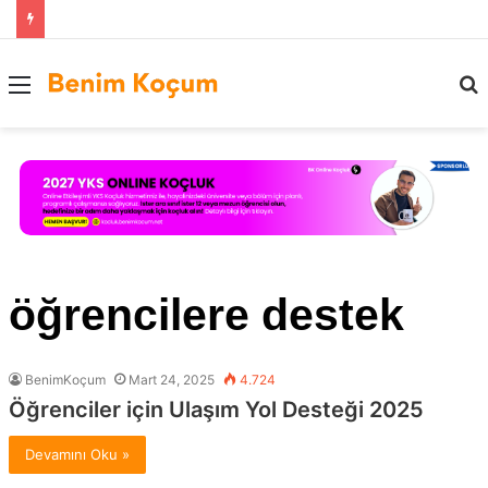
Menü
..
öğrencilere destek
BenimKoçum
Mart 24, 2025
4.724
Öğrenciler için Ulaşım Yol Desteği 2025
Devamını Oku »