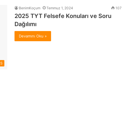
BenimKoçum
Temmuz 1, 2024
107
2025 TYT Felsefe Konuları ve Soru
Dağılımı
Devamını Oku »
KS