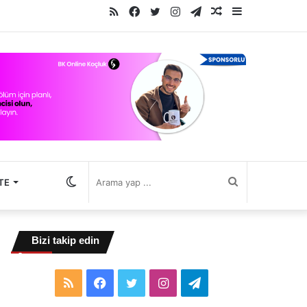
RSS
Facebook
Twitter
Instagram
Telegram
Rastgele
Kenar
Makale
Bölmesi
Dış
Arama
TE
görünümü
yap
Bizi takip edin
değiştir
...
RSS
Facebook
Twitter
Instagram
Telegram