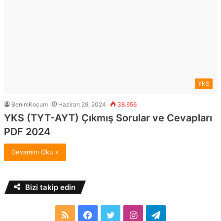
YKS
BenimKoçum
Haziran 29, 2024
38.656
YKS (TYT-AYT) Çıkmış Sorular ve Cevapları
PDF 2024
Devamını Oku »
Bizi takip edin
RSS
Facebook
Twitter
Instagram
Telegram