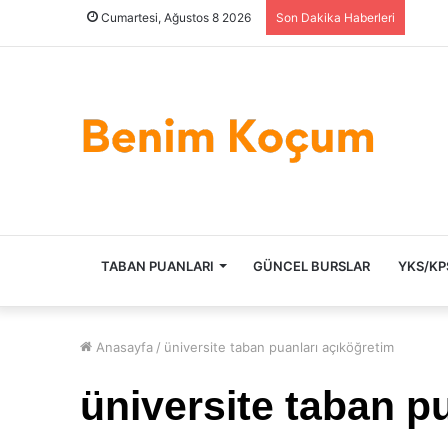
Cumartesi, Ağustos 8 2026
Son Dakika Haberleri
ANASAYFA
TABAN PUANLARI
GÜNCEL BURSLAR
YKS/KP
Anasayfa
/
üniversite taban puanları açıköğretim
üniversite taban p