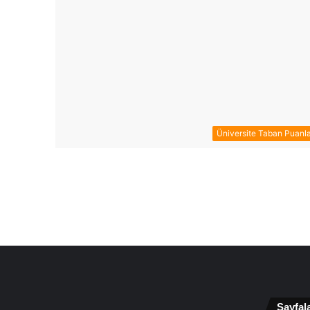
Üniversite Taban Puanla
Sayfal