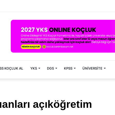
SS KOÇLUK AL
YKS
DGS
KPSS
ÜNIVERSITE
uanları açıköğretim