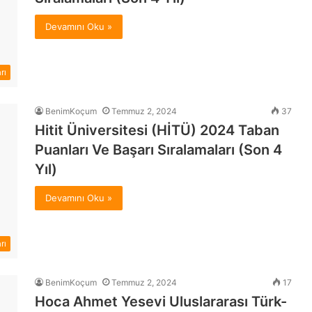
Devamını Oku »
rı
BenimKoçum
Temmuz 2, 2024
37
Hitit Üniversitesi (HİTÜ) 2024 Taban
Puanları Ve Başarı Sıralamaları (Son 4
Yıl)
Devamını Oku »
rı
BenimKoçum
Temmuz 2, 2024
17
Hoca Ahmet Yesevi Uluslararası Türk-