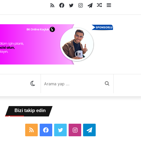
RSS
Facebook
Twitter
Instagram
Telegram
Rastgele
Kenar
Makale
Bölmesi
Dış
Arama
görünümü
yap
Bizi takip edin
değiştir
...
RSS
Facebook
Twitter
Instagram
Telegram