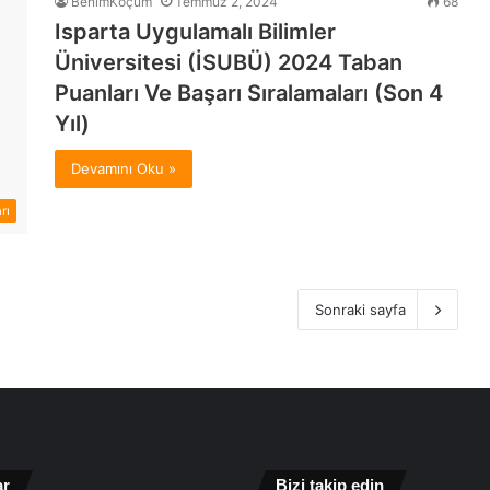
BenimKoçum
Temmuz 2, 2024
68
Isparta Uygulamalı Bilimler
Üniversitesi (İSUBÜ) 2024 Taban
Puanları Ve Başarı Sıralamaları (Son 4
Yıl)
Devamını Oku »
rı
Sonraki sayfa
ar
Bizi takip edin