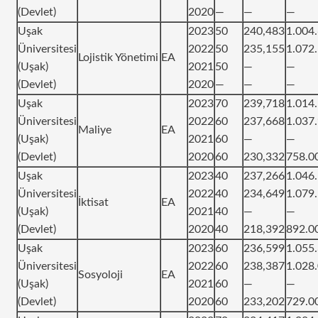
(Devlet)
2020
—
—
—
Uşak
2023
50
240,483
1.004
Üniversitesi
2022
50
235,155
1.072
Lojistik Yönetimi
EA
(Uşak)
2021
50
—
—
(Devlet)
2020
—
—
—
Uşak
2023
70
239,718
1.014
Üniversitesi
2022
60
237,668
1.037
Maliye
EA
(Uşak)
2021
60
—
—
(Devlet)
2020
60
230,332
758.0
Uşak
2023
40
237,266
1.046
Üniversitesi
2022
40
234,649
1.079
İktisat
EA
(Uşak)
2021
40
—
—
(Devlet)
2020
40
218,392
892.0
Uşak
2023
60
236,599
1.055
Üniversitesi
2022
60
238,387
1.028
Sosyoloji
EA
(Uşak)
2021
60
—
—
(Devlet)
2020
60
233,202
729.0