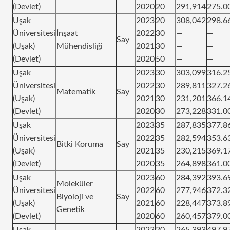
(Devlet)
2020
20
291,914
275.0
Uşak
2023
20
308,042
298.6
Üniversitesi
İnşaat
2022
30
—
—
Say
(Uşak)
Mühendisliği
2021
30
—
—
(Devlet)
2020
50
—
—
Uşak
2023
30
303,099
316.2
Üniversitesi
2022
30
289,811
327.2
Matematik
Say
(Uşak)
2021
30
231,201
366.1
(Devlet)
2020
30
273,228
331.0
Uşak
2023
35
287,835
377.8
Üniversitesi
2022
35
282,594
353.6
Bitki Koruma
Say
(Uşak)
2021
35
230,215
369.1
(Devlet)
2020
35
264,898
361.0
Uşak
2023
60
284,392
393.6
Moleküler
Üniversitesi
2022
60
277,946
372.3
Biyoloji ve
Say
(Uşak)
2021
60
228,447
373.8
Genetik
(Devlet)
2020
60
260,457
379.0
Uşak
2023
20
265,393
497.9