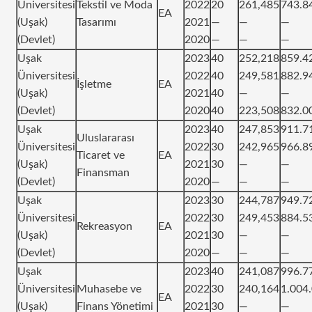
Üniversitesi
Tekstil ve Moda
2022
20
261,485
743.8
EA
(Uşak)
Tasarımı
2021
—
—
—
(Devlet)
2020
—
—
—
Uşak
2023
40
252,218
859.4
Üniversitesi
2022
40
249,581
882.9
İşletme
EA
(Uşak)
2021
40
—
—
(Devlet)
2020
40
223,508
832.0
Uşak
2023
40
247,853
911.7
Uluslararası
Üniversitesi
2022
30
242,965
966.8
Ticaret ve
EA
(Uşak)
2021
30
—
—
Finansman
(Devlet)
2020
—
—
—
Uşak
2023
30
244,787
949.7
Üniversitesi
2022
30
249,453
884.5
Rekreasyon
EA
(Uşak)
2021
30
—
—
(Devlet)
2020
—
—
—
Uşak
2023
40
241,087
996.7
Üniversitesi
Muhasebe ve
2022
30
240,164
1.004
EA
(Uşak)
Finans Yönetimi
2021
30
—
—