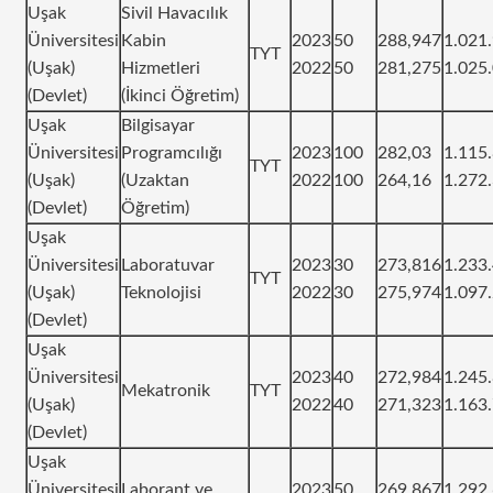
Uşak
Sivil Havacılık
Üniversitesi
Kabin
2023
50
288,947
1.021
TYT
(Uşak)
Hizmetleri
2022
50
281,275
1.025
(Devlet)
(İkinci Öğretim)
Uşak
Bilgisayar
Üniversitesi
Programcılığı
2023
100
282,03
1.115
TYT
(Uşak)
(Uzaktan
2022
100
264,16
1.272
(Devlet)
Öğretim)
Uşak
Üniversitesi
Laboratuvar
2023
30
273,816
1.233
TYT
(Uşak)
Teknolojisi
2022
30
275,974
1.097
(Devlet)
Uşak
Üniversitesi
2023
40
272,984
1.245
Mekatronik
TYT
(Uşak)
2022
40
271,323
1.163
(Devlet)
Uşak
Üniversitesi
Laborant ve
2023
50
269,867
1.292