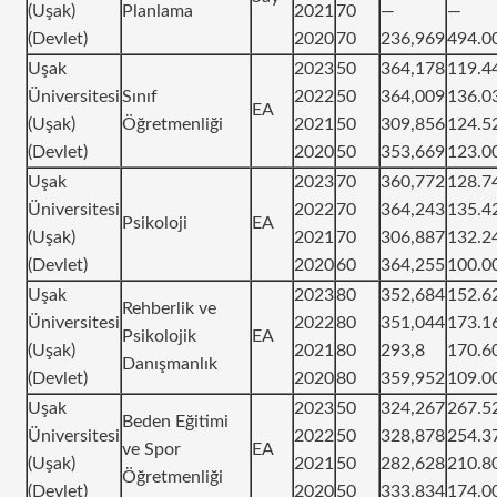
(Uşak)
Planlama
2021
70
—
—
(Devlet)
2020
70
236,969
494.0
Uşak
2023
50
364,178
119.4
Üniversitesi
Sınıf
2022
50
364,009
136.0
EA
(Uşak)
Öğretmenliği
2021
50
309,856
124.5
(Devlet)
2020
50
353,669
123.0
Uşak
2023
70
360,772
128.7
Üniversitesi
2022
70
364,243
135.4
Psikoloji
EA
(Uşak)
2021
70
306,887
132.2
(Devlet)
2020
60
364,255
100.0
Uşak
2023
80
352,684
152.6
Rehberlik ve
Üniversitesi
2022
80
351,044
173.1
Psikolojik
EA
(Uşak)
2021
80
293,8
170.6
Danışmanlık
(Devlet)
2020
80
359,952
109.0
Uşak
2023
50
324,267
267.5
Beden Eğitimi
Üniversitesi
2022
50
328,878
254.3
ve Spor
EA
(Uşak)
2021
50
282,628
210.8
Öğretmenliği
(Devlet)
2020
50
333,834
174.0