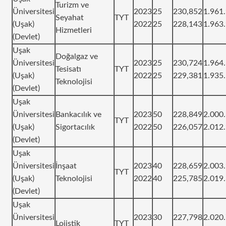
Turizm ve
Üniversitesi
2023
25
230,852
1.961
Seyahat
TYT
(Uşak)
2022
25
228,143
1.963
Hizmetleri
(Devlet)
Uşak
Doğalgaz ve
Üniversitesi
2023
25
230,724
1.964
Tesisatı
TYT
(Uşak)
2022
25
229,381
1.935
Teknolojisi
(Devlet)
Uşak
Üniversitesi
Bankacılık ve
2023
50
228,849
2.000
TYT
(Uşak)
Sigortacılık
2022
50
226,057
2.012
(Devlet)
Uşak
Üniversitesi
İnşaat
2023
40
228,659
2.003
TYT
(Uşak)
Teknolojisi
2022
40
225,785
2.019
(Devlet)
Uşak
Üniversitesi
2023
30
227,798
2.020
Lojistik
TYT