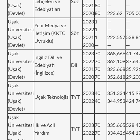
Lehçeleri ve
Söz
(Uşak)
2021
80
—
—
Edebiyatları
(Devlet)
2020
80
223,62
705.0
Uşak
2023
1
—
—
Yeni Medya ve
Üniversitesi
2022
1
—
—
İletişim (KKTC
Söz
(Uşak)
2021
1
222,557
538.8
Uyruklu)
(Devlet)
2020
—
—
—
Uşak
2023
70
368,666
41.74
İngiliz Dili ve
Üniversitesi
2022
70
362,109
37.64
Edebiyatı
Dil
(Uşak)
2021
70
323,668
35.92
(İngilizce)
(Devlet)
2020
70
352,618
29.20
Uşak
Üniversitesi
2023
40
351,334
415.9
Uçak Teknolojisi
TYT
(Uşak)
2022
40
344,953
424.7
(Devlet)
Uşak
Üniversitesi
İlk ve Acil
2023
70
335,665
528.4
TYT
(Uşak)
Yardım
2022
70
334,426
494.1