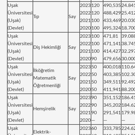
Uşak
2023
120
490,535
24.84
Üniversitesi
2022
120
488,429
25.41
Tıp
Say
(Uşak)
2021
100
433,469
20.03
(Devlet)
2020
100
495,324
18.70
Uşak
2023
100
471,81
39.08
Üniversitesi
2022
100
471,141
38.74
Diş Hekimliği
Say
(Uşak)
2021
100
414,427
32.29
(Devlet)
2020
90
479,656
30.00
Uşak
2023
50
400,018
110.6
İlköğretim
Üniversitesi
2022
50
403,385
102.3
Matematik
Say
(Uşak)
2021
50
349,511
92.49
Öğretmenliği
(Devlet)
2020
50
411,941
88.20
Uşak
2023
90
351,152
186.4
Üniversitesi
2022
90
345,202
184.6
Hemşirelik
Say
(Uşak)
2021
90
291,541
179.9
(Devlet)
2020
—
—
—
Uşak
2023
60
333,785
224.6
Elektrik-