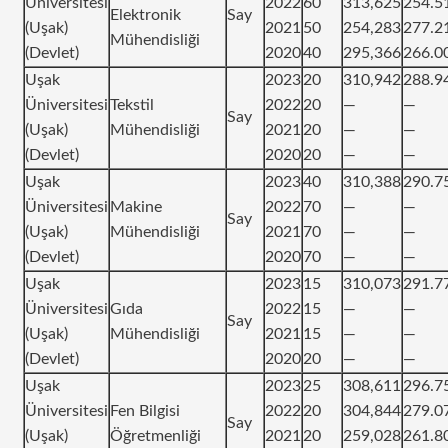
Üniversitesi
2022
60
313,625
254.5
Elektronik
Say
(Uşak)
2021
50
254,283
277.2
Mühendisliği
(Devlet)
2020
40
295,366
266.0
Uşak
2023
20
310,942
288.9
Üniversitesi
Tekstil
2022
20
—
—
Say
(Uşak)
Mühendisliği
2021
20
—
—
(Devlet)
2020
20
—
—
Uşak
2023
40
310,388
290.7
Üniversitesi
Makine
2022
70
—
—
Say
(Uşak)
Mühendisliği
2021
70
—
—
(Devlet)
2020
70
—
—
Uşak
2023
15
310,073
291.7
Üniversitesi
Gıda
2022
15
—
—
Say
(Uşak)
Mühendisliği
2021
15
—
—
(Devlet)
2020
20
—
—
Uşak
2023
25
308,611
296.7
Üniversitesi
Fen Bilgisi
2022
20
304,844
279.0
Say
(Uşak)
Öğretmenliği
2021
20
259,028
261.8