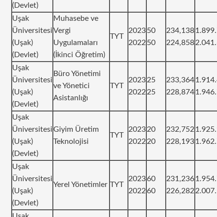
(Devlet)
Uşak
Muhasebe ve
Üniversitesi
Vergi
2023
50
234,138
1.899
TYT
(Uşak)
Uygulamaları
2022
50
224,858
2.041
(Devlet)
(İkinci Öğretim)
Uşak
Büro Yönetimi
Üniversitesi
2023
25
233,364
1.914
ve Yönetici
TYT
(Uşak)
2022
25
228,874
1.946
Asistanlığı
(Devlet)
Uşak
Üniversitesi
Giyim Üretim
2023
20
232,752
1.925
TYT
(Uşak)
Teknolojisi
2022
20
228,193
1.962
(Devlet)
Uşak
Üniversitesi
2023
60
231,236
1.954
Yerel Yönetimler
TYT
(Uşak)
2022
60
226,282
2.007
(Devlet)
Uşak