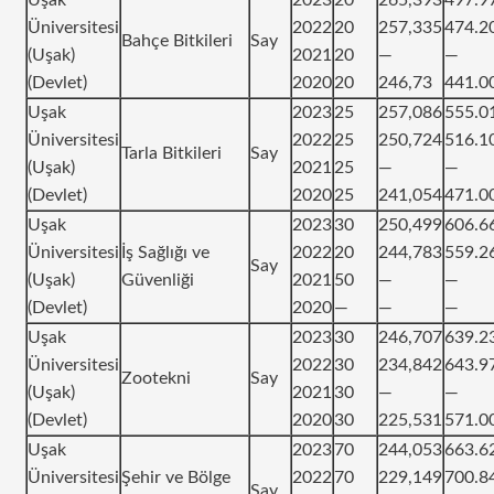
Üniversitesi
2022
20
257,335
474.2
Bahçe Bitkileri
Say
(Uşak)
2021
20
—
—
(Devlet)
2020
20
246,73
441.0
Uşak
2023
25
257,086
555.0
Üniversitesi
2022
25
250,724
516.1
Tarla Bitkileri
Say
(Uşak)
2021
25
—
—
(Devlet)
2020
25
241,054
471.0
Uşak
2023
30
250,499
606.6
Üniversitesi
İş Sağlığı ve
2022
20
244,783
559.2
Say
(Uşak)
Güvenliği
2021
50
—
—
(Devlet)
2020
—
—
—
Uşak
2023
30
246,707
639.2
Üniversitesi
2022
30
234,842
643.9
Zootekni
Say
(Uşak)
2021
30
—
—
(Devlet)
2020
30
225,531
571.0
Uşak
2023
70
244,053
663.6
Üniversitesi
Şehir ve Bölge
2022
70
229,149
700.8
Say