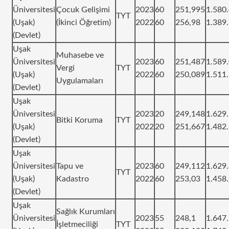
Üniversitesi
Çocuk Gelişimi
2023
60
251,995
1.580
TYT
(Uşak)
(İkinci Öğretim)
2022
60
256,98
1.389
(Devlet)
Uşak
Muhasebe ve
Üniversitesi
2023
60
251,487
1.589
Vergi
TYT
(Uşak)
2022
60
250,089
1.511
Uygulamaları
(Devlet)
Uşak
Üniversitesi
2023
20
249,148
1.629
Bitki Koruma
TYT
(Uşak)
2022
20
251,667
1.482
(Devlet)
Uşak
Üniversitesi
Tapu ve
2023
60
249,112
1.629
TYT
(Uşak)
Kadastro
2022
60
253,03
1.458
(Devlet)
Uşak
Sağlık Kurumları
Üniversitesi
2023
55
248,1
1.647
İşletmeciliği
TYT