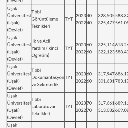
(Devlet)
Uşak
Tıbbi
Üniversitesi
2023
40
328,505
588.3
Görüntüleme
TYT
(Uşak)
2022
40
325,477
561.0
Teknikleri
(Devlet)
Uşak
İlk ve Acil
Üniversitesi
2023
60
325,114
618.2
Yardım (İkinci
TYT
(Uşak)
2022
60
322,123
588.4
Öğretim)
(Devlet)
Uşak
Tıbbi
Üniversitesi
2023
60
317,947
686.1
Dokümantasyon
TYT
(Uşak)
2022
60
301,631
783.1
ve Sekreterlik
(Devlet)
Uşak
Tıbbi
Üniversitesi
2023
70
317,661
689.1
Laboratuvar
TYT
(Uşak)
2022
70
313,032
669.0
Teknikleri
(Devlet)
Uşak