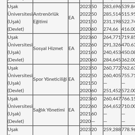
Uşak
2023
50
283,696
539.8
Üniversitesi
Antrenörlük
2022
50
285,514
515.9
EA
(Uşak)
Eğitimi
2021
50
231,198
522.7
(Devlet)
2020
60
274,66
416.0
Uşak
2023
60
264,771
719.8
Üniversitesi
2022
60
291,326
470.6
Sosyal Hizmet
EA
(Uşak)
2021
60
240,453
450.0
(Devlet)
2020
60
284,645
362.0
Uşak
2023
50
260,772
762.6
Üniversitesi
2022
50
260,405
755.7
Spor Yöneticiliği
EA
(Uşak)
2021
50
—
—
(Devlet)
2020
60
251,452
572.0
Uşak
2023
60
260,447
766.1
Üniversitesi
2022
60
264,652
710.0
Sağlık Yönetimi
EA
(Uşak)
2021
60
—
—
(Devlet)
2020
—
—
—
Uşak
2023
20
259,288
778.9