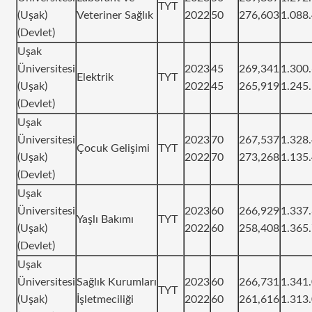
TYT
(Uşak)
Veteriner Sağlık
2022
50
276,603
1.088
(Devlet)
Uşak
Üniversitesi
2023
45
269,341
1.300
Elektrik
TYT
(Uşak)
2022
45
265,919
1.245
(Devlet)
Uşak
Üniversitesi
2023
70
267,537
1.328
Çocuk Gelişimi
TYT
(Uşak)
2022
70
273,268
1.135
(Devlet)
Uşak
Üniversitesi
2023
60
266,929
1.337
Yaşlı Bakımı
TYT
(Uşak)
2022
60
258,408
1.365
(Devlet)
Uşak
Üniversitesi
Sağlık Kurumları
2023
60
266,731
1.341
TYT
(Uşak)
İşletmeciliği
2022
60
261,616
1.313