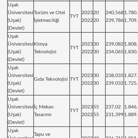
Uşak
Üniversitesi
Turizm ve Otel
2023
20
240,568
1.780
TYT
(Uşak)
İşletmeciliği
2022
20
239,786
1.709
(Devlet)
Uşak
Üniversitesi
Kimya
2023
30
239,082
1.808
TYT
(Uşak)
Teknolojisi
2022
30
234,065
1.830
(Devlet)
Uşak
Üniversitesi
2023
30
238,035
1.827
Gıda Teknolojisi
TYT
(Uşak)
2022
30
239,032
1.725
(Devlet)
Uşak
Üniversitesi
İç Mekan
2023
55
237,02
1.846
TYT
(Uşak)
Tasarımı
2022
55
231,399
1.889
(Devlet)
Uşak
Tapu ve