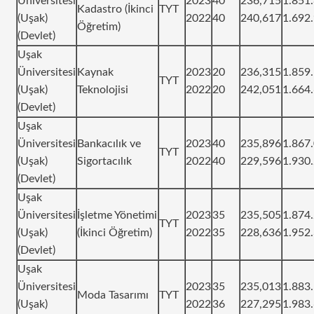
Üniversitesi
2023
40
236,715
1.851
Kadastro (İkinci
TYT
(Uşak)
2022
40
240,617
1.692
Öğretim)
(Devlet)
Uşak
Üniversitesi
Kaynak
2023
20
236,315
1.859
TYT
(Uşak)
Teknolojisi
2022
20
242,051
1.664
(Devlet)
Uşak
Üniversitesi
Bankacılık ve
2023
40
235,896
1.867
TYT
(Uşak)
Sigortacılık
2022
40
229,596
1.930
(Devlet)
Uşak
Üniversitesi
İşletme Yönetimi
2023
35
235,505
1.874
TYT
(Uşak)
(İkinci Öğretim)
2022
35
228,636
1.952
(Devlet)
Uşak
Üniversitesi
2023
35
235,013
1.883
Moda Tasarımı
TYT
(Uşak)
2022
36
227,295
1.983