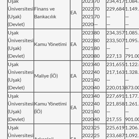
Uşak
2023
70
234,417
1.084
Üniversitesi
Finans ve
2022
70
229,684
1.149
EA
(Uşak)
Bankacılık
2021
70
—
—
(Devlet)
2020
—
—
—
Uşak
2023
80
234,357
1.085
Üniversitesi
2022
80
233,507
1.095
Kamu Yönetimi
EA
(Uşak)
2021
80
—
—
(Devlet)
2020
80
227,13
791.0
Uşak
2023
40
231,655
1.122
Üniversitesi
2022
40
217,163
1.328
Maliye (İÖ)
EA
(Uşak)
2021
40
—
—
(Devlet)
2020
40
220,013
873.0
Uşak
2023
40
227,691
1.177
Üniversitesi
Kamu Yönetimi
2022
40
221,858
1.261
EA
(Uşak)
(İÖ)
2021
40
—
—
(Devlet)
2020
40
217,55
901.0
Uşak
2023
25
225,619
1.206
Üniversitesi
2022
25
233,687
1.092