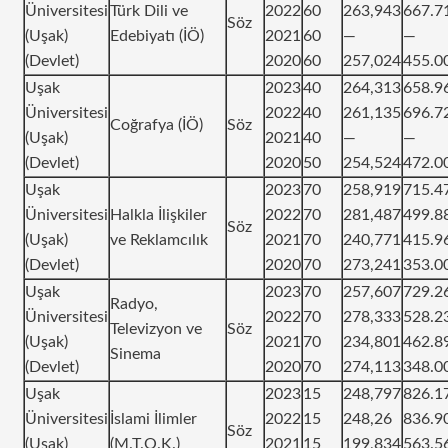
Üniversitesi
Türk Dili ve
2022
60
263,943
667.7
Söz
(Uşak)
Edebiyatı (İÖ)
2021
60
—
—
(Devlet)
2020
60
257,024
455.0
Uşak
2023
40
264,313
658.9
Üniversitesi
2022
40
261,135
696.7
Coğrafya (İÖ)
Söz
(Uşak)
2021
40
—
—
(Devlet)
2020
50
254,524
472.0
Uşak
2023
70
258,919
715.4
Üniversitesi
Halkla İlişkiler
2022
70
281,487
499.8
Söz
(Uşak)
ve Reklamcılık
2021
70
240,771
415.9
(Devlet)
2020
70
273,241
353.0
Uşak
2023
70
257,607
729.2
Radyo,
Üniversitesi
2022
70
278,333
528.2
Televizyon ve
Söz
(Uşak)
2021
70
234,801
462.8
Sinema
(Devlet)
2020
70
274,113
348.0
Uşak
2023
15
248,797
826.1
Üniversitesi
İslami İlimler
2022
15
248,26
836.9
Söz
(Uşak)
(M.T.O.K.)
2021
15
199,834
563.5