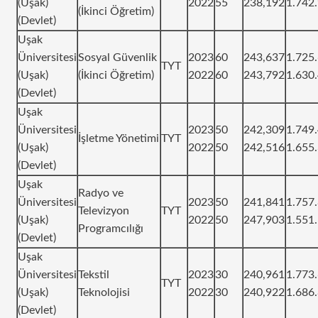
(Uşak)
2022
55
238,192
1.742
(İkinci Öğretim)
(Devlet)
Uşak
Üniversitesi
Sosyal Güvenlik
2023
60
243,637
1.725
TYT
(Uşak)
(İkinci Öğretim)
2022
60
243,792
1.630
(Devlet)
Uşak
Üniversitesi
2023
50
242,309
1.749
İşletme Yönetimi
TYT
(Uşak)
2022
50
242,516
1.655
(Devlet)
Uşak
Radyo ve
Üniversitesi
2023
50
241,841
1.757
Televizyon
TYT
(Uşak)
2022
50
247,903
1.551
Programcılığı
(Devlet)
Uşak
Üniversitesi
Tekstil
2023
30
240,961
1.773
TYT
(Uşak)
Teknolojisi
2022
30
240,922
1.686
(Devlet)