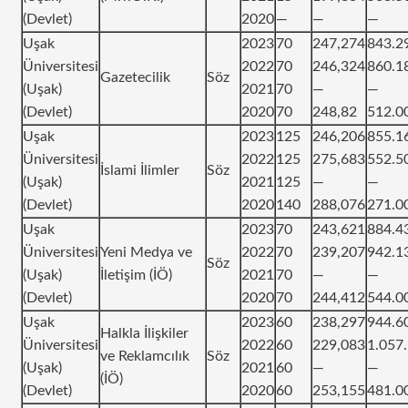
(Devlet)
2020
—
—
—
Uşak
2023
70
247,274
843.2
Üniversitesi
2022
70
246,324
860.1
Gazetecilik
Söz
(Uşak)
2021
70
—
—
(Devlet)
2020
70
248,82
512.0
Uşak
2023
125
246,206
855.1
Üniversitesi
2022
125
275,683
552.5
İslami İlimler
Söz
(Uşak)
2021
125
—
—
(Devlet)
2020
140
288,076
271.0
Uşak
2023
70
243,621
884.4
Üniversitesi
Yeni Medya ve
2022
70
239,207
942.1
Söz
(Uşak)
İletişim (İÖ)
2021
70
—
—
(Devlet)
2020
70
244,412
544.0
Uşak
2023
60
238,297
944.6
Halkla İlişkiler
Üniversitesi
2022
60
229,083
1.057
ve Reklamcılık
Söz
(Uşak)
2021
60
—
—
(İÖ)
(Devlet)
2020
60
253,155
481.0