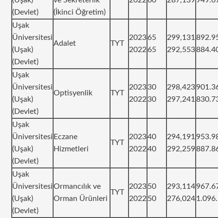
(Devlet)
(İkinci Öğretim)
Uşak
Üniversitesi
2023
65
299,131
892.9
Adalet
TYT
(Uşak)
2022
65
292,553
884.4
(Devlet)
Uşak
Üniversitesi
2023
30
298,423
901.3
Optisyenlik
TYT
(Uşak)
2022
30
297,241
830.7
(Devlet)
Uşak
Üniversitesi
Eczane
2023
40
294,191
953.9
TYT
(Uşak)
Hizmetleri
2022
40
292,259
887.8
(Devlet)
Uşak
Üniversitesi
Ormancılık ve
2023
50
293,114
967.6
TYT
(Uşak)
Orman Ürünleri
2022
50
276,024
1.096
(Devlet)