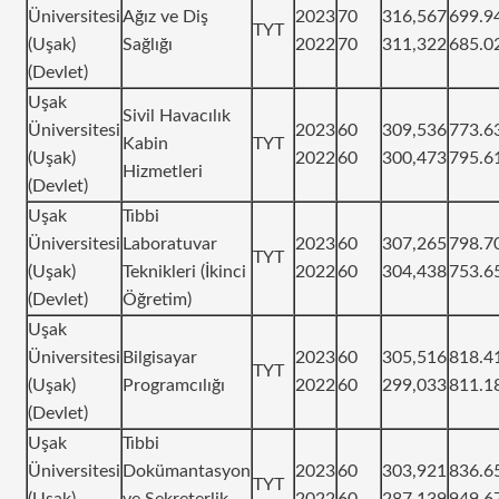
Üniversitesi
Ağız ve Diş
2023
70
316,567
699.9
TYT
(Uşak)
Sağlığı
2022
70
311,322
685.0
(Devlet)
Uşak
Sivil Havacılık
Üniversitesi
2023
60
309,536
773.6
Kabin
TYT
(Uşak)
2022
60
300,473
795.6
Hizmetleri
(Devlet)
Uşak
Tıbbi
Üniversitesi
Laboratuvar
2023
60
307,265
798.7
TYT
(Uşak)
Teknikleri (İkinci
2022
60
304,438
753.6
(Devlet)
Öğretim)
Uşak
Üniversitesi
Bilgisayar
2023
60
305,516
818.4
TYT
(Uşak)
Programcılığı
2022
60
299,033
811.1
(Devlet)
Uşak
Tıbbi
Üniversitesi
Dokümantasyon
2023
60
303,921
836.6
TYT
(Uşak)
ve Sekreterlik
2022
60
287,139
949.6