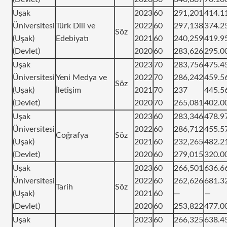
Uşak
2023
60
291,201
414.1
Üniversitesi
Türk Dili ve
2022
60
297,138
374.2
Söz
(Uşak)
Edebiyatı
2021
60
240,259
419.9
(Devlet)
2020
60
283,626
295.0
Uşak
2023
70
283,756
475.4
Üniversitesi
Yeni Medya ve
2022
70
286,242
459.5
Söz
(Uşak)
İletişim
2021
70
237
445.5
(Devlet)
2020
70
265,081
402.0
Uşak
2023
60
283,346
478.9
Üniversitesi
2022
60
286,712
455.5
Coğrafya
Söz
(Uşak)
2021
60
232,265
482.2
(Devlet)
2020
60
279,015
320.0
Uşak
2023
60
266,501
636.6
Üniversitesi
2022
60
262,626
681.3
Tarih
Söz
(Uşak)
2021
60
—
—
(Devlet)
2020
60
253,822
477.0
Uşak
2023
60
266,325
638.4