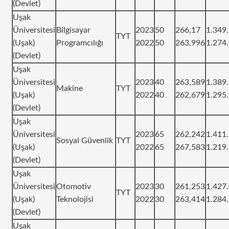
(Devlet)
Uşak
Üniversitesi
Bilgisayar
2023
50
266,17
1.349
TYT
(Uşak)
Programcılığı
2022
50
263,996
1.274
(Devlet)
Uşak
Üniversitesi
2023
40
263,589
1.389
Makine
TYT
(Uşak)
2022
40
262,679
1.295
(Devlet)
Uşak
Üniversitesi
2023
65
262,242
1.411
Sosyal Güvenlik
TYT
(Uşak)
2022
65
267,583
1.219
(Devlet)
Uşak
Üniversitesi
Otomotiv
2023
30
261,253
1.427
TYT
(Uşak)
Teknolojisi
2022
30
263,414
1.284
(Devlet)
Uşak