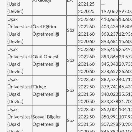
Arkeoloji
EA
(Uşak)
2021
25
—
—
(Devlet)
2020
25
192,062
997.0
Uşak
2023
60
410,665
13.60
Üniversitesi
Özel Eğitim
2022
60
403,436
19.80
Söz
(Uşak)
Öğretmenliği
2021
60
368,237
12.93
(Devlet)
2020
60
393,681
15.60
Uşak
2023
60
395,456
25.49
Üniversitesi
Okul Öncesi
2022
60
393,866
28.57
Söz
(Uşak)
Öğretmenliği
2021
60
345,343
29.73
(Devlet)
2020
60
378,657
26.60
Uşak
2023
50
382,572
40.71
Üniversitesi
Türkçe
2022
50
379,741
46.43
Söz
(Uşak)
Öğretmenliği
2021
50
340,022
35.51
(Devlet)
2020
50
373,378
31.70
Uşak
2023
50
352,001
104.1
Üniversitesi
Sosyal Bilgiler
2022
50
350,991
107.9
Söz
(Uşak)
Öğretmenliği
2021
50
307,298
93.90
(Devlet)
2020
50
346,887
70.10