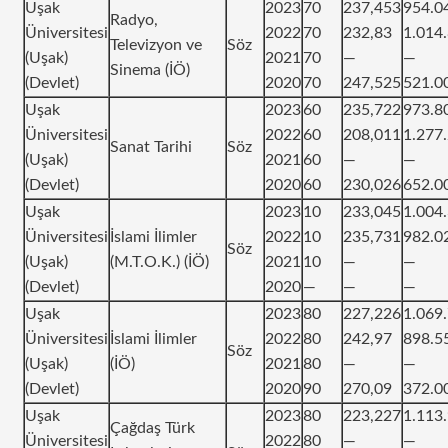
Uşak
2023
70
237,453
954.0
Radyo,
Üniversitesi
2022
70
232,83
1.014
Televizyon ve
Söz
(Uşak)
2021
70
—
—
Sinema (İÖ)
(Devlet)
2020
70
247,525
521.0
Uşak
2023
60
235,722
973.8
Üniversitesi
2022
60
208,011
1.277
Sanat Tarihi
Söz
(Uşak)
2021
60
—
—
(Devlet)
2020
60
230,026
652.0
Uşak
2023
10
233,045
1.004
Üniversitesi
İslami İlimler
2022
10
235,731
982.0
Söz
(Uşak)
(M.T.O.K.) (İÖ)
2021
10
—
—
(Devlet)
2020
—
—
—
Uşak
2023
80
227,226
1.069
Üniversitesi
İslami İlimler
2022
80
242,97
898.5
Söz
(Uşak)
(İÖ)
2021
80
—
—
(Devlet)
2020
90
270,09
372.0
Uşak
2023
80
223,227
1.113
Çağdaş Türk
Üniversitesi
2022
80
—
—