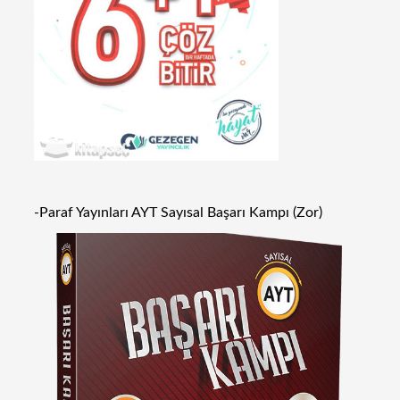
-Paraf Yayınları AYT Sayısal Başarı Kampı (Zor)