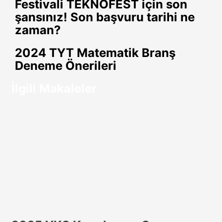
Festivali TEKNOFEST için son
ile
şansınız! Son başvuru tarihi ne
paylaş
zaman?
2024 TYT Matematik Branş
Deneme Önerileri
İlgili Makaleler