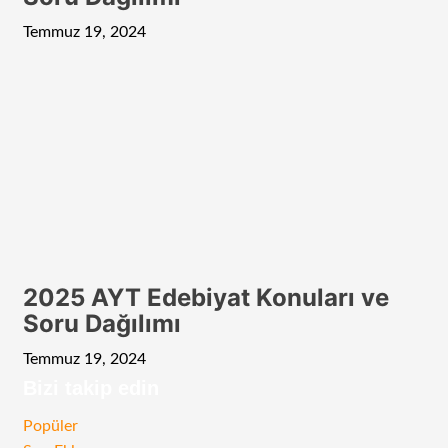
Temmuz 19, 2024
2025 AYT Edebiyat Konuları ve
Soru Dağılımı
Temmuz 19, 2024
Bizi takip edin
RSS
Facebook
Twitter
Instagram
Telegram
Popüler