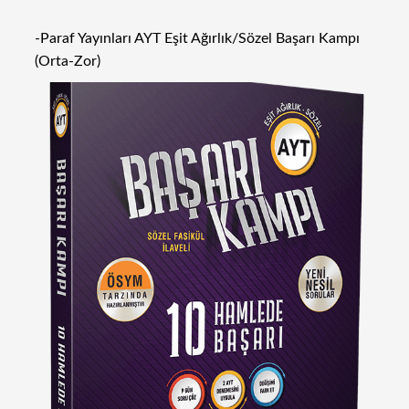
-Paraf Yayınları AYT Eşit Ağırlık/Sözel Başarı Kampı
(Orta-Zor)