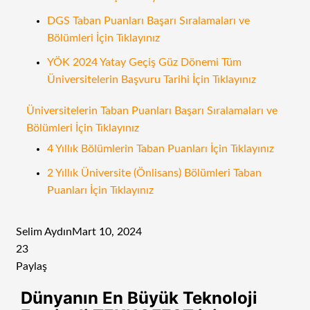
DGS Taban Puanları Başarı Sıralamaları ve
Bölümleri İçin Tıklayınız
YÖK 2024 Yatay Geçiş Güz Dönemi Tüm
Üniversitelerin Başvuru Tarihi İçin Tıklayınız
Üniversitelerin Taban Puanları Başarı Sıralamaları ve
Bölümleri İçin Tıklayınız
4 Yıllık Bölümlerin Taban Puanları İçin Tıklayınız
2 Yıllık Üniversite (Önlisans) Bölümleri Taban
Puanları İçin Tıklayınız
Selim Aydın
Mart 10, 2024
23
Paylaş
Facebook
Twitter
LinkedIn
Tumblr
Pinterest
Reddit
VKontakte
Odnoklassniki
Pocket
E-
Yazdır
Dünyanın En Büyük Teknoloji
Posta