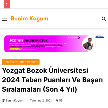
Menü
..
Üniversite Taban Puanları
Yozgat Bozok Üniversitesi
2024 Taban Puanları Ve Başarı
Sıralamaları (Son 4 Yıl)
BenimKoçum
Temmuz 2, 2024
59