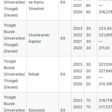
Üniversitesi
ve Kamu
EA
2021
60
—
(Yozgat)
Yönetimi
2020
60
216,27
(Devlet)
Yozgat
2023
30
223,45
Bozok
Uluslararası
2022
30
221,90
Üniversitesi
EA
İlişkiler
2021
30
—
(Yozgat)
2020
30
211,02
(Devlet)
Yozgat
2023
30
221,103
Bozok
2022
20
227,64
Üniversitesi
İktisat
EA
2021
20
—
(Yozgat)
2020
20
210,39
(Devlet)
Yozgat
2023
70
219,179
Bozok
2022
70
217,53
Üniversitesi
Sosyoloji
EA