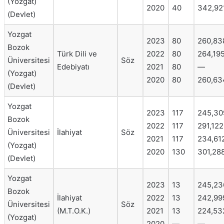
(Yozgat)
2020
40
342,92
(Devlet)
Yozgat
2023
80
260,83
Bozok
Türk Dili ve
2022
80
264,19
Üniversitesi
Söz
Edebiyatı
2021
80
—
(Yozgat)
2020
80
260,63
(Devlet)
Yozgat
2023
117
245,30
Bozok
2022
117
291,122
Üniversitesi
İlahiyat
Söz
2021
117
234,61
(Yozgat)
2020
130
301,28
(Devlet)
Yozgat
2023
13
245,23
Bozok
İlahiyat
2022
13
242,99
Üniversitesi
Söz
(M.T.O.K.)
2021
13
224,53
(Yozgat)
2020
—
—