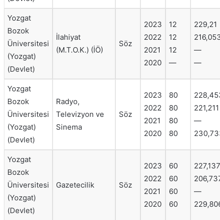
Yozgat
2023
12
229,21
Bozok
İlahiyat
2022
12
216,05
Üniversitesi
Söz
(M.T.O.K.) (İÖ)
2021
12
—
(Yozgat)
2020
—
—
(Devlet)
Yozgat
2023
80
228,45
Bozok
Radyo,
2022
80
221,211
Üniversitesi
Televizyon ve
Söz
2021
80
—
(Yozgat)
Sinema
2020
80
230,73
(Devlet)
Yozgat
2023
60
227,13
Bozok
2022
60
206,73
Üniversitesi
Gazetecilik
Söz
2021
60
—
(Yozgat)
2020
60
229,80
(Devlet)