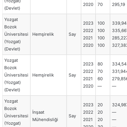
(Yozgat)
2020
70
295,19
(Devlet)
Yozgat
2023
100
339,94
Bozok
2022
100
335,66
Üniversitesi
Hemşirelik
Say
2021
100
285,22
(Yozgat)
2020
100
327,38
(Devlet)
Yozgat
2023
80
334,54
Bozok
2022
70
331,94
Üniversitesi
Hemşirelik
Say
2021
60
279,85
(Yozgat)
2020
—
—
(Devlet)
Yozgat
2023
20
324,98
Bozok
İnşaat
2022
20
—
Üniversitesi
Say
Mühendisliği
2021
20
—
(Yozgat)
2020
30
—