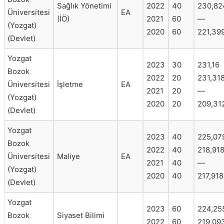
Sağlık Yönetimi
2022
40
230,82
Üniversitesi
EA
(İÖ)
2021
60
—
(Yozgat)
2020
60
221,39
(Devlet)
Yozgat
2023
30
231,16
Bozok
2022
20
231,31
Üniversitesi
İşletme
EA
2021
20
—
(Yozgat)
2020
20
209,31
(Devlet)
Yozgat
2023
40
225,07
Bozok
2022
40
218,91
Üniversitesi
Maliye
EA
2021
40
—
(Yozgat)
2020
40
217,918
(Devlet)
Yozgat
2023
60
224,25
Bozok
Siyaset Bilimi
2022
60
219,09