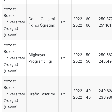
Yozgat
Bozok
Çocuk Gelişimi
2023
60
250,87
Üniversitesi
TYT
(İkinci Öğretim)
2022
60
251,161
(Yozgat)
(Devlet)
Yozgat
Bozok
Bilgisayar
2023
50
250,66
Üniversitesi
TYT
Programcılığı
2022
50
243,49
(Yozgat)
(Devlet)
Yozgat
Bozok
2023
40
249,62
Üniversitesi
Grafik Tasarımı
TYT
2022
40
236,98
(Yozgat)
(Devlet)