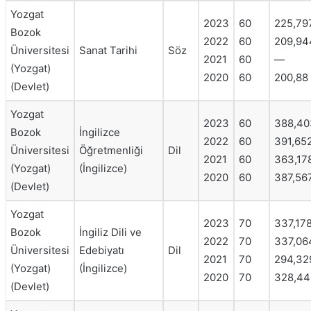
Yozgat
2023
60
225,79
Bozok
2022
60
209,94
Üniversitesi
Sanat Tarihi
Söz
2021
60
—
(Yozgat)
2020
60
200,88
(Devlet)
Yozgat
2023
60
388,40
Bozok
İngilizce
2022
60
391,65
Üniversitesi
Öğretmenliği
Dil
2021
60
363,17
(Yozgat)
(İngilizce)
2020
60
387,56
(Devlet)
Yozgat
2023
70
337,17
Bozok
İngiliz Dili ve
2022
70
337,06
Üniversitesi
Edebiyatı
Dil
2021
70
294,32
(Yozgat)
(İngilizce)
2020
70
328,44
(Devlet)