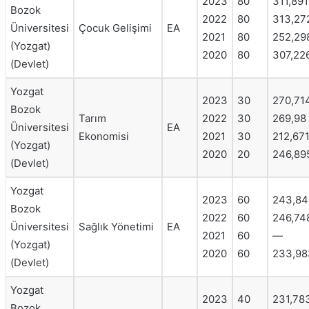
2023
80
311,891
Bozok
2022
80
313,27
Üniversitesi
Çocuk Gelişimi
EA
2021
80
252,29
(Yozgat)
2020
80
307,22
(Devlet)
Yozgat
2023
30
270,71
Bozok
Tarım
2022
30
269,98
Üniversitesi
EA
Ekonomisi
2021
30
212,67
(Yozgat)
2020
20
246,89
(Devlet)
Yozgat
2023
60
243,84
Bozok
2022
60
246,74
Üniversitesi
Sağlık Yönetimi
EA
2021
60
—
(Yozgat)
2020
60
233,98
(Devlet)
Yozgat
2023
40
231,78
Bozok