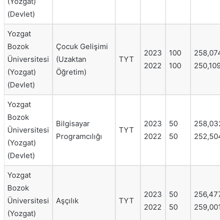
(Yozgat)
(Devlet)
Yozgat
Bozok
Çocuk Gelişimi
2023
100
258,07
Üniversitesi
(Uzaktan
TYT
2022
100
250,10
(Yozgat)
Öğretim)
(Devlet)
Yozgat
Bozok
Bilgisayar
2023
50
258,03
Üniversitesi
TYT
Programcılığı
2022
50
252,50
(Yozgat)
(Devlet)
Yozgat
Bozok
2023
50
256,47
Üniversitesi
Aşçılık
TYT
2022
50
259,00
(Yozgat)