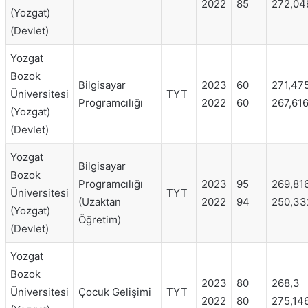
2022
85
272,04
(Yozgat)
(Devlet)
Yozgat
Bozok
Bilgisayar
2023
60
271,47
Üniversitesi
TYT
Programcılığı
2022
60
267,61
(Yozgat)
(Devlet)
Yozgat
Bilgisayar
Bozok
Programcılığı
2023
95
269,81
Üniversitesi
TYT
(Uzaktan
2022
94
250,33
(Yozgat)
Öğretim)
(Devlet)
Yozgat
Bozok
2023
80
268,3
Üniversitesi
Çocuk Gelişimi
TYT
2022
80
275,14