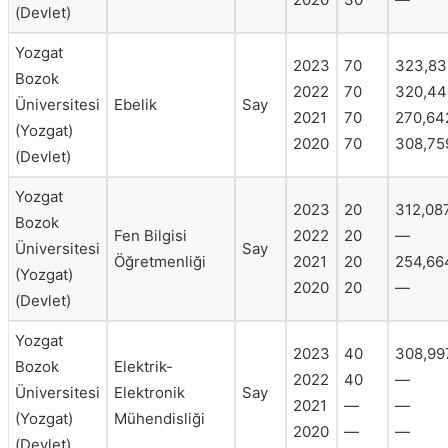
(Devlet)
Yozgat
2023
70
323,83
Bozok
2022
70
320,44
Üniversitesi
Ebelik
Say
2021
70
270,64
(Yozgat)
2020
70
308,75
(Devlet)
Yozgat
2023
20
312,08
Bozok
Fen Bilgisi
2022
20
—
Üniversitesi
Say
Öğretmenliği
2021
20
254,66
(Yozgat)
2020
20
—
(Devlet)
Yozgat
2023
40
308,99
Bozok
Elektrik-
2022
40
—
Üniversitesi
Elektronik
Say
2021
—
—
(Yozgat)
Mühendisliği
2020
—
—
(Devlet)